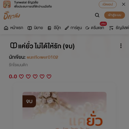
Tunwalai ธัญวลัย
เปิดแอป
เพื่อประสบการณ์ที่ดีกว่าบนมือถือ
เข้าสู่ระบบ
มาใหม่
หน้าแรก
นิยาย
อีบุ๊ก
การ์ตูน
ดรีมแชท
ธัญลิสต์
แค่ยั่ว ไม่ได้ให้รัก (จบ)
นักเขียน:
sunflower0102
รักโรแมนติก
0.0
จบ