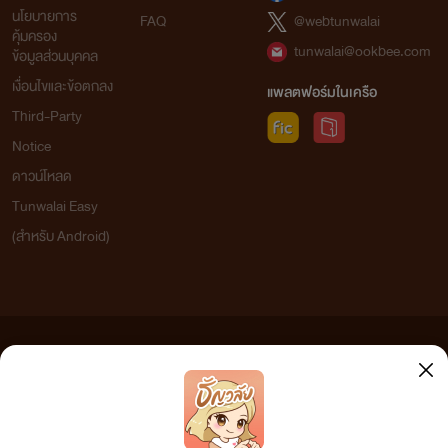
นโยบายการ
FAQ
@webtunwalai
คุ้มครอง
tunwalai@ookbee.com
ข้อมูลส่วนบุคคล
เงื่อนไขและข้อตกลง
แพลตฟอร์มในเครือ
Third-Party
Notice
ดาวน์โหลด
Tunwalai Easy
(สำหรับ Android)
ข้อความที่ท่านได้อ่านจากเว็บไซต์นี้เกิดจากการเขียนโดยสาธารณชนและเผยแพร่โดยอัตโนมัติ ผู้ดูแล
เว็บไซต์แห่งนี้ไม่ได้เห็นด้วยและไม่ขอรับผิดชอบต่อข้อความใดๆ ทั้งสิ้น ดังนั้นผู้อ่านทุกท่านโปรดใช้
วิจารณญาณในการกลั่นกรองด้วยตนเอง และหากท่านพบข้อความใดๆ ที่ขัดต่อกฎหมายและศีลธรรม
กรุณาแจ้งมาที่ tunwalai@ookbee.com เพื่อทีมงานจะได้ดำเนินการในทันที ทั้งนี้ ทางเว็บไซต์ขอสงวน
ลิขสิทธิ์ตามพระราชบัญญัติลิขสิทธิ์ (ฉบับเพิ่มเติม) พ.ศ.2558