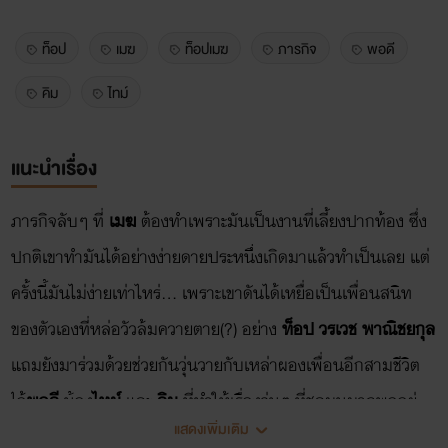
ท็อป
เมฆ
ท็อปเมฆ
ภารกิจ
พอดี
คิม
ไทม์
แนะนำเรื่อง
ภารกิจลับๆ ที่
เมฆ
ต้องทำเพราะมันเป็นงานที่เลี้ยงปากท้อง ซึ่ง
ปกติเขาทำมันได้อย่างง่ายดายประหนึ่งเกิดมาแล้วทำเป็นเลย แต่
ครั้งนี้มันไม่ง่ายเท่าไหร่... เพราะเขาดันได้เหยื่อเป็นเพื่อนสนิท
ของตัวเองที่หล่อวัวล้มควายตาย(?) อย่าง
ท็อป วรเวช พาณิชยกุล
แถมยังมาร่วมด้วยช่วยกันวุ่นวายกับเหล่าผองเพื่อนอีกสามชีวิต
ไอ้
พอดี
น้อง
ไทม์
และ
คิม
ที่ทำให้เรื่องวุ่นๆ ที่ชุลมุนมากพออยู่
แสดงเพิ่มเติม
แล้วยิ่งถมทับความชุลมุนขึ้นไปอีก