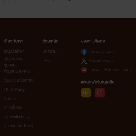
เกี่ยวกับเรา
ช่วยเหลือ
ช่องทางติดต่อ
ธัญวลัยคือ?
บทความ
tunwalai.com
นโยบายการ
FAQ
@webtunwalai
คุ้มครอง
tunwalai@ookbee.com
ข้อมูลส่วนบุคคล
เงื่อนไขและข้อตกลง
แพลตฟอร์มในเครือ
Third-Party
Notice
ดาวน์โหลด
Tunwalai Easy
(สำหรับ Android)