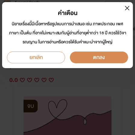
Tunwalai ธัญวลัย
เปิดแอป
เพื่อประสบการณ์ที่ดีกว่าบนมือถือ
คำเตือน
เข้าสู่ระบบ
นิยายเรื่องนี้มีเนื้อหาหรือรูปแบบการนำเสนอ เช่น ภาพประกอบ เพศ
มาใหม่
หน้าแรก
นิยาย
อีบุ๊ก
การ์ตูน
ดรีมแชท
ธัญลิสต์
ภาษา เป็นต้น ที่อาจไม่เหมาะสมกับผู้อ่านที่อายุต่ำกว่า 18 ปี ควรใช้วิจา
รณญาน ในการอ่านหรือควรได้รับคำแนะนำจากผู้ใหญ่
[YAOI] Mission ภารกิจ...หักอก
ยกเลิก
ตกลง
นักเขียน:
sunflower0102
Y
0.0
จบ