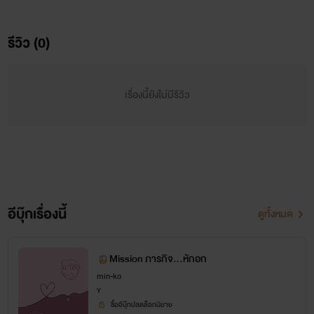
***เรื่องนี้ติดเหรียญและขายอีบุ๊คนะคะ***
รีวิว (0)
เรื่องนี้ยังไม่มีรีวิว
อีบุ๊กเรื่องนี้
ดูทั้งหมด
Mission ภารกิจ...หักอก
min-ko
Y
ซื้ออีบุ๊กปลดล็อกนิยาย