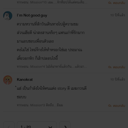
จากตอน: Mission*10 เมฆ....รักท็อปได้แค่คนเดียวน
ตอบกลับ
ะ?
I'm Not good guy
10 ปีที่แล้ว
ความหวานที่สักวันเดินทางไปสู้ความขม
ส่วนเฮียดี น่าสงสานจริงๆ แฟนเก่าที่รักมาก
มาแอบชอบเพื่อนตัวเอง
คงไม่ใช่ ไทม์จ้างให้ทำหรอกใช่มะ ประมาณ
เดี๋ยวอกหัก ก็เข้าปลอบไรงี้
จากตอน: Mission*4 ไม่ได้มาหาพี่แล้วกัน...แล้วมาหา
ตอบกลับ
ใคร?
Kanokrat
10 ปีที่แล้ว
้แฮ่ เป็นกำลังใจให้คนแต่ง story ดี เมฆกวนดี
ชอบบ
จากตอน: Mission*3 คิดถึง...อืมม
ตอบกลับ