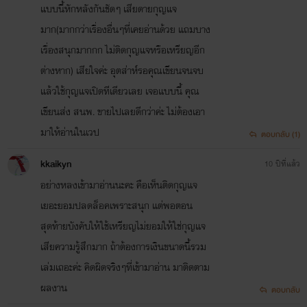
แบบนี้หักหลังกันชัดๆ เสียดายกุญแจ
มาก(มากกว่าเรื่องอื่นๆที่เคยอ่านด้วย แถมบาง
เรื่องสนุกมากกก ไม่ติดกุญแจหรือเหรียญอีก
ต่างหาก) เสียใจค่ะ อุตส่าห์รอคุณเขียนจนจบ
แล้วใช้กุญแจเปิดทีเดียวเลย เจอแบบนี้ คุณ
เขียนส่ง สนพ. ขายไปเลยดีกว่าค่ะ ไม่ต้องเอา
มาให้อ่านในเวป
ตอบกลับ (1)
kkaikyn
10 ปีที่แล้ว
อย่างหลงเข้ามาอ่านนะคะ คือเห็นติดกุญแจ
เยอะยอมปลดล็อคเพราะสนุก แต่พอตอน
สุดท้ายบังคับให้ใช้เหรียญไม่ยอมให้ใช่กุญแจ
เสียความรู้สึกมาก ถ้าต้องการเงินขนาดนี้รวม
เล่มเถอะค่ะ คิดผิดจริงๆที่เข้ามาอ่าน มาติดตาม
ผลงาน
ตอบกลับ