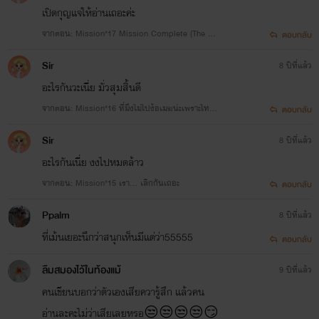
เปิดกุญแจให้อ่านเถอะค่ะ
จากตอน: Mission*17 Mission Complete (The En
ตอบกลับ
d)
Sir
8 ปีที่แล้ว
อะไรกันวะเนี่ย มั่วสุมสิ้นดี
จากตอน: Mission*16 ที่มึงไม่ไปง้อเมฆน่ะเพราะไทม์งั้
ตอบกลับ
นเหรอ!?
Sir
8 ปีที่แล้ว
อะไรกันเนี่ย งงไปหมดล้าว
จากตอน: Mission*15 เรา... เลิกกันเถอะ
ตอบกลับ
Ppalm
8 ปีที่แล้ว
ที่เม้นเยอะนึกว่าสนุกเห็นมีเเต่ว่า55555
ตอบกลับ
ลืมสมองไว้ในท้องแม้
9 ปีที่แล้ว
คนเขียนบอกว่าตัวเองเสียควารู้สึก แล้วคน
อ่านละคะไม่ว่าเสียเลยหรอ😒😒😒😒😏