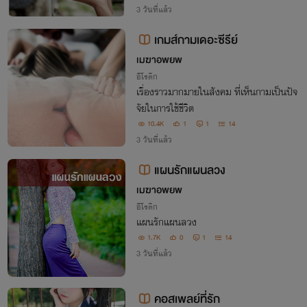
าฝึกงาน เขาคือคนที่ผมรู้จักดี
3 วันที่แล้ว
เกมส์กามเดอะซีรีย์
เมฆาอพยพ
อีโรติก
เรื่องราวมากมายในสังคม ที่เห็นกามเป็นปัจ
จัยในการใช้ชีวิต
10.4K
1
1
14
3 วันที่แล้ว
แผนรักแผนลวง
เมฆาอพยพ
อีโรติก
แผนรักแผนลวง
1.7K
0
1
14
3 วันที่แล้ว
คอสเพลย์ที่รัก