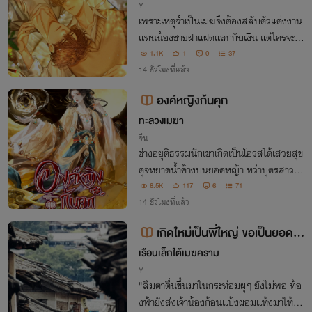
Y
เพราะเหตุจำเป็นเมฆจึงต้องสลับตัวแต่งงาน
แทนน้องชายฝาแฝดแลกกับเงิน แต่ใครจะคิด
ว่าชิวิตจะแปรเปลี่ยนได้ในชั่วข้ามคืน เพราะส
1.1K
1
0
37
ามีของเขาหนีคืนเข้าหอไปหาคนรักเก่าและก
14 ชั่วโมงที่แล้ว
ลับมาในสภาพคนพิการ
องค์หญิงก้นคุก
ทะลวงเมฆา
จีน
ช่างอยุติธรรมนักเขาเกิดเป็นโอรสได้เสวยสุข
ดุจหยาดน้ำค้างบนยอดหญ้า ทว่าบุตรสาวเช่
นข้ากลับถูกทิ้งขว้างให้มอดม้วยในคุกลับใต้
8.5K
117
6
71
บัลลังก์
14 ชั่วโมงที่แล้ว
เกิดใหม่เป็นพี่ใหญ่ ขอเป็นยอดเช
ฟเลี้ยงน้องในยุคโบราณ
เรือนเล็กใต้เมฆคราม
Y
"ลืมตาตื่นขึ้นมาในกระท่อมผุๆ ยังไม่พอ ท้อ
งฟ้ายังส่งเจ้าน้องก้อนแป้งผอมแห้งมาให้เขา