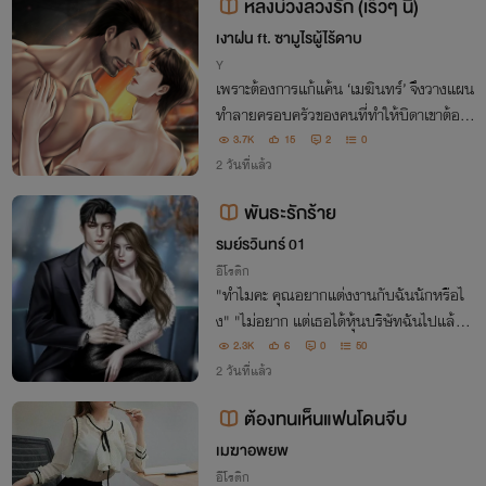
หลงบ่วงลวงรัก (เร็วๆ นี้)
เงาฝน ft. ซามูไรผู้ไร้ดาบ
Y
เพราะต้องการแก้แค้น ‘เมฆินทร์’ จึงวางแผน
ทำลายครอบครัวของคนที่ทำให้บิดาเขาต้อง
ตาย ทว่าเมื่อแผนการทุกอย่างสำเร็จ เขากลั
3.7K
15
2
0
บไม่ได้รู้สึกดีอย่างที่คิด หลังได้เห็นน้ำตาจาก
2 วันที่แล้ว
‘แทนคุณ’ ลูกชายของศัตรูที่เขาเกลียด…
พันธะรักร้าย
รมย์รวินทร์ 01
อีโรติก
"ทำไมคะ คุณอยากแต่งงานกับฉันนักหรือไ
ง" "ไม่อยาก แต่เธอได้หุ้นบริษัทฉันไปแล้ว
ดังนั้นเธอจะไม่ยอมเสียอะไรเลยไม่ได้หรอกน
2.3K
6
0
50
ะมิตา ถึงแม้ว่าของที่ฉันจะได้ มันเทียบไม่ได้แ
2 วันที่แล้ว
ม้เพียงเสี้ยวเดียวกับสิ่งที่ฉันเสียไป"
ต้องทนเห็นแฟนโดนจีบ
เมฆาอพยพ
อีโรติก