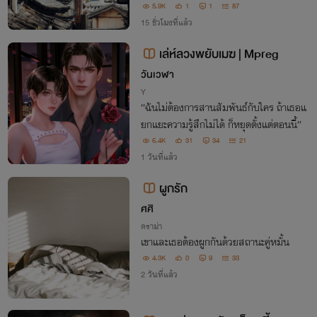
เลี้ยงถึงสองคน! เอาเถอะ ในเมื่ออดีตเชฟอา
5.9K
1
1
87
หารเช้าอย่างเขาแกร่งพอ... พี่ใหญ่คนนี้จะเลี้
15 ชั่วโมงที่แล้ว
ยงพวกเจ้าด้วยน้ำเต้าหู้สูตรเด็ดเอ
เล่ห์ลวงพยับเมฆ | Mpreg
วันเวฬา
Y
“ฉันไม่ต้องการสานสัมพันธ์กับใคร ถ้าเธอแ
ยกแยะความรู้สึกไม่ได้ ก็หยุดตั้งแต่ตอนนี้”
6.4K
31
34
21
1 วันที่แล้ว
ผูกรัก
ศศิ
ดราม่า
เขาและเธอต้องผูกกันด้วยสถานะคู่หมั้น
4.3K
0
9
33
2 วันที่แล้ว