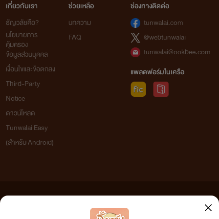
เกี่ยวกับเรา
ช่วยเหลือ
ช่องทางติดต่อ
ธัญวลัยคือ?
บทความ
tunwalai.com
นโยบายการ
FAQ
@webtunwalai
คุ้มครอง
tunwalai@ookbee.com
ข้อมูลส่วนบุคคล
เงื่อนไขและข้อตกลง
แพลตฟอร์มในเครือ
Third-Party
Notice
ดาวน์โหลด
Tunwalai Easy
(สำหรับ Android)
ข้อความที่ท่านได้อ่านจากเว็บไซต์นี้เกิดจากการเขียนโดยสาธารณชนและเผยแพร่โดยอัตโนมัติ ผู้ดูแล
เว็บไซต์แห่งนี้ไม่ได้เห็นด้วยและไม่ขอรับผิดชอบต่อข้อความใดๆ ทั้งสิ้น ดังนั้นผู้อ่านทุกท่านโปรดใช้