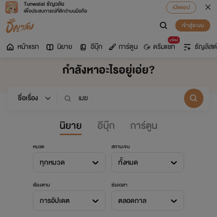
Tunwalai ธัญวลัย
เปิดแอป
เพื่อประสบการณ์ที่ดีกว่าบนมือถือ
เข้าสู่ระบบ
มาใหม่
หน้าแรก
นิยาย
อีบุ๊ก
การ์ตูน
ดรีมแชท
ธัญลิสต์
กำลังหาอะไรอยู่เอ่ย?
นิยาย
อีบุ๊ก
การ์ตูน
หมวด
สถานะจบ
ทุกหมวด
ทั้งหมด
เรียงตาม
ช่วงเวลา
การอัปเดต
ตลอดกาล