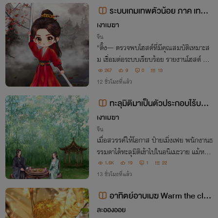
งสองตระกูล”
ระบบเกมเทพตัวน้อย ภาค เทพส
งคราม
เงาเมฆา
จีน
"ติ๊ง— ตรวจพบโฮสต์ที่มีคุณสมบัติเหมาะส
ม เชื่อมต่อระบบเรียบร้อย รายงานโฮสต์ ผม
คือระบบเกมฝังตัว รหัสปฏิบัติการ CHILD E
267
9
0
13
XP SYSTEM9871 ยินดีให้บริการครับ"
12 ชั่วโมงที่แล้ว
ทะลุมิติมาเป็นตัวประกอบไร้บทบ
าท
เงาเมฆา
จีน
เมื่อสวรรค์ให้โอกาส ป๋ายเมิ่งเฟย พนักงานธ
รรมดาได้ทะลุมิติเข้าไปในอนิเมะวาย แม้หวังเ
ป็นแค่ตัวประกอบไร้บทบาท แต่เมื่อมีครอบค
1.6K
19
1
22
รัวต้องปกป้อง ความฝันที่อยากใช้ชีวิตเรียบง่
13 ชั่วโมงที่แล้ว
ายของนาง ยังจะเป็นไปได้หรือไม่
อาทิตย์อาบเมฆ Warm the clou
ds
ละอองออย