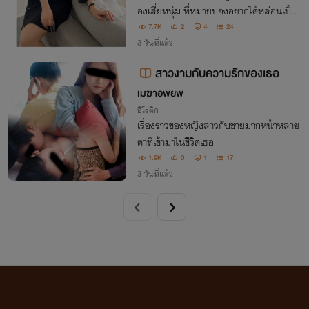
องเสี่ยหนุ่ม ที่หมายปองอยากได้หล่อนเป็นเ
มียตัวจริง งานนี้ใครจะได้ครอบครองหัวใจขอ
7.7K
2
4
24
งหล่อนกันแน่
3 วันที่แล้ว
สาวงามกับความรักของเธอ
เมฆาอพยพ
อีโรติก
เรื่องราวของหญิงสาวกับชายมากหน้าหลาย
ตาที่เข้ามาในชีวิตเธอ
1.9K
0
1
17
3 วันที่แล้ว