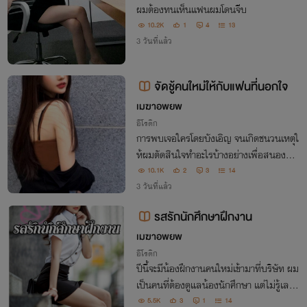
ผมต้องทนเห็นแฟนผมโดนจีบ
10.2K
1
4
13
3 วันที่แล้ว
จัดชู้คนใหม่ให้กับแฟนที่นอกใจ
เมฆาอพยพ
อีโรติก
การพบเจอใครโดยบังเอิญ จนเกิดชนวนเหตุใ
ห้ผมตัดสินใจทำอะไรบ้างอย่างเพื่อสนองควา
มอยากแก้แค้นในใจ
10.1K
2
3
14
3 วันที่แล้ว
รสรักนักศึกษาฝึกงาน
เมฆาอพยพ
อีโรติก
ปีนี้จะมีน้องฝึกงานคนใหม่เข้ามาที่บริษัท ผม
เป็นคนที่ต้องดูแลน้องนักศึกษา แต่ไม่รู้เลยว่
าน้องเป็นใคร จนวันนึงผมก็รู้ ว่านักศึกษาที่ม
5.5K
3
1
14