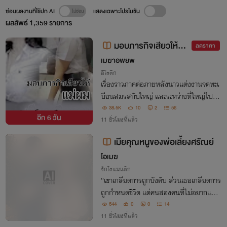
ซ่อนผลงานที่ใช้ปก AI
แสดงเฉพาะโปรโมชัน
ผลลัพธ์
1,359
รายการ
มอบภารกิจเสียวให้แม่
ลดราคา
ผม (แม่ผมเป็น ครูฝึกสอน
เมฆาอพยพ
ภาค 2)
อีโรติก
เรื่องราวภาคต่อภายหลังนาวแต่งงานจดทะเ
บียนสมรสกับใหญ่ และระหว่างที่ใหญ่ไปอบ
รมนายสิบก็เกิดเรื่องราวที่แบงค์หยิบยื่นภาร
38.5K
10
2
56
อีก
6 วัน
กิจเสียวให้นาวทำ งานนี้จะเสียวขนาดไหน
11 ชั่วโมงที่แล้ว
เมียคุณหนูของพ่อเลี้ยงศรัณย์
ไอเมฆ
รักโรแมนติก
“เขาเกลียดการถูกบังคับ ส่วนเธอเกลียดการ
ถูกกำหนดชีวิต แต่คนสองคนที่ไม่อยากแต่งง
านกลับต้องใช้ชีวิตใต้หลังคาเดียวกัน…ท่าม
544
0
0
14
กลางสวนส้มหลายร้อยไร่ที่เป็นมรดกของทั้
11 ชั่วโมงที่แล้ว