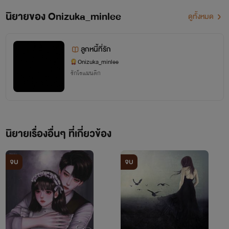
นิยายของ Onizuka_minlee
ดูทั้งหมด
ลูกหนี้ที่รัก
Onizuka_minlee
รักโรแมนติก
นิยายเรื่องอื่นๆ ที่เกี่ยวข้อง
จบ
จบ