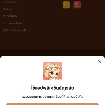
Third-Party
Notice
ดาวน์โหลด
Tunwalai Easy
(สำหรับ Android)
ข้อความที่ท่านได้อ่านจากเว็บไซต์นี้เกิดจากการเขียนโดยสาธารณชนและเผยแพร่โดยอัตโนมัติ ผู้ดูแล
เว็บไซต์แห่งนี้ไม่ได้เห็นด้วยและไม่ขอรับผิดชอบต่อข้อความใดๆ ทั้งสิ้น ดังนั้นผู้อ่านทุกท่านโปรดใช้
วิจารณญาณในการกลั่นกรองด้วยตนเอง และหากท่านพบข้อความใดๆ ที่ขัดต่อกฎหมายและศีลธรรม
กรุณาแจ้งมาที่ tunwalai@ookbee.com เพื่อทีมงานจะได้ดำเนินการในทันที ทั้งนี้ ทางเว็บไซต์ขอสงวน
ลิขสิทธิ์ตามพระราชบัญญัติลิขสิทธิ์ (ฉบับเพิ่มเติม) พ.ศ.2558
ใช้แอปพลิเคชันธัญวลัย
เพื่อประสบการณ์อ่านและเขียนที่ดีกว่าบนมือถือ