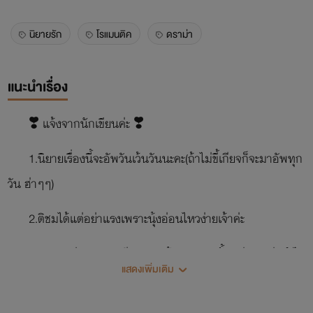
นิยายรัก
โรแมนติค
ดราม่า
แนะนำเรื่อง
❣️ แจ้งจากนักเขียนค่ะ ❣️
1.นิยายเรื่องนี้จะอัพวันเว้นวันนะคะ(ถ้าไม่ขี้เกียจก็จะมาอัพทุก
วัน ฮ่าๆๆ)
2.ติชมได้แต่อย่าแรงเพราะนุ้งอ่อนไหวง่ายเจ้าค่ะ
3.นิยายแต่ละตอนจะมี 7-8 หน้าเพราะฉะนั้นอย่าทวงว่าทำไม
แสดงเพิ่มเติม
มาน้อยจังเพราะนักเขียนท่านอื่นก็มาประมาณนี้