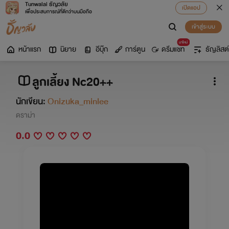
Tunwalai ธัญวลัย
เปิดแอป
เพื่อประสบการณ์ที่ดีกว่าบนมือถือ
เข้าสู่ระบบ
มาใหม่
หน้าแรก
นิยาย
อีบุ๊ก
การ์ตูน
ดรีมแชท
ธัญลิสต์
ลูกเลี้ยง Nc20++
นักเขียน:
Onizuka_minlee
ดราม่า
0.0