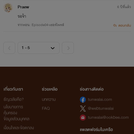
Praew
6 ปีที่แล้ว
รอจ้า
จากตอน: Episode04-เซอร์ไพรส์
ตอบกลับ
เกี่ยวกับเรา
ช่วยเหลือ
ช่องทางติดต่อ
ธัญวลัยคือ?
บทความ
tunwalai.com
นโยบายการ
FAQ
@webtunwalai
คุ้มครอง
tunwalai@ookbee.com
ข้อมูลส่วนบุคคล
เงื่อนไขและข้อตกลง
แพลตฟอร์มในเครือ