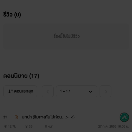
มีทั้งหนังสือทำมือและ E-book
รีวิว (0)
เรื่องนี้ยังไม่มีรีวิว
สงวนสิทธิ์ตามพระราชบัญญัติลิขสิทธิ์ พ.ศ. 2537
©
ตอนนิยาย (
17
)
ตอนแรกสุด
เรื่องใหม่นะจ้ะ คลิกที่รูปเลยจ้า
#1
บทนำ (ชิมลางกันไปก่อน...>_<)
12.7k
38
0 หน้า
27 ก.ค. 2558 16:08 น.