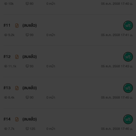
10k
80
0 หน้า
05 ต.ค. 2558 17:40 น.
“เงียบน่า!!” เสียงตวาดไม่เบานักข้างหูทำให้หญิงสาวยิ่งตื่นกลัว
“ปล่อยหมิวนะคะ! ไม่งั้นหมิวร้องจริงๆด้วย!”
#11
(ลบแล้ว)
บอกเสียงสั่นความใกล้ชิดที่ไม่เคยได้สัมผัสมาก่อนในชีวิตระหว่าง
9.2k
99
0 หน้า
05 ต.ค. 2558 17:41 น.
เพศทำให้ใบหน้าแฉล้มขึ้นสีจัด
#12
(ลบแล้ว)
11.1k
93
0 หน้า
05 ต.ค. 2558 17:43 น.
“แน่จริงก็ร้องสิวะ!!” หญิงสาวอึ้งกับคำหยาบคายที่ตะคอกใส่หน้า
จนเธอสั่นกลัว
#13
(ลบแล้ว)
8.4k
90
0 หน้า
05 ต.ค. 2558 17:45 น.
ยื่งแววตาดุกร้าวร่างสูงใหญ่เหมือนยักษ์ที่คร่อมทับร่างเธอไม่ให้
ขยับยิ่งกลัวมากขึ้นทุกขณะจิต
#14
(ลบแล้ว)
7.7k
125
0 หน้า
05 ต.ค. 2558 17:46 น.