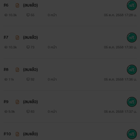
#6
(ลบแล้ว)
10.3k
55
0 หน้า
05 ต.ค. 2558 17:28 น.
#7
(ลบแล้ว)
10.3k
73
0 หน้า
05 ต.ค. 2558 17:30 น.
ตัวอย่างมึนๆ (มั้ง?)
#8
(ลบแล้ว)
11k
92
0 หน้า
05 ต.ค. 2558 17:36 น.
“ว้าย!! พี่...ทำอะไรคะ??”
#9
(ลบแล้ว)
หญิงสาวรู้สึกมึนงงที่จู่ๆก็โดนร่างสูงบึกบึนผลักนอนลงบนเตียง
9.9k
83
0 หน้า
05 ต.ค. 2558 17:37 น.
ใหญ่และตามด้วยร่างสูงที่ทาบทับลงมา
#10
(ลบแล้ว)