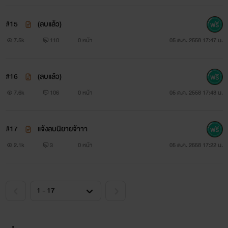
“ยะ...อย่ามาท้านะคะ”
#15
(ลบแล้ว)
“ไม่ได้ท้า แน่จริงก็ร้องสิ” น้ำเสียงดูถูกเหยียดหยามอย่างที่ไม่เคย
7.5k
110
0 หน้า
05 ต.ค. 2558 17:47 น.
มีใครมาทำแบบนี้ใส่ทำให้หญิงสาวยอมไม่ได้
#16
(ลบแล้ว)
7.6k
106
0 หน้า
05 ต.ค. 2558 17:48 น.
“กรี๊ดดดดดดดดด” เสียงหวีดร้องของร่างเล็กกว่าทำให้คนตัวโตชัก
สีหน้ารำคาญและตัดความรำคาญนั้น
#17
แจ้งลบนิยายจ้าาา
2.1k
3
0 หน้า
05 ต.ค. 2558 17:22 น.
ด้วยการก้มหน้าลงมาปิดปากยัยตัวยุ่งตรงหน้าไม่ให้ส่งเสียงน่า
รำคาญนั้นมาทำให้ระคายหูอีก