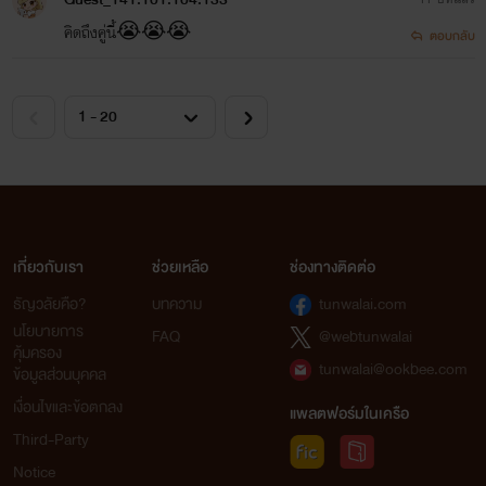
คิดถึงคู่นี้😭😭😭
ตอบกลับ
เกี่ยวกับเรา
ช่วยเหลือ
ช่องทางติดต่อ
ธัญวลัยคือ?
บทความ
tunwalai.com
นโยบายการ
FAQ
@webtunwalai
คุ้มครอง
tunwalai@ookbee.com
ข้อมูลส่วนบุคคล
เงื่อนไขและข้อตกลง
แพลตฟอร์มในเครือ
Third-Party
Notice