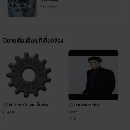
poohpoly
------------------
รักโรแมนติก
แจ้งช่องทางการสื่อสารนะคะ
สำหรับผู้ที่สนใจติดตามผลงาน กลัว
นิยายเรื่องอื่นๆ ที่เกี่ยวข้อง
เงียบหาย
เข้าไปทวงไปพูดคุยกันได้ที่
ได้เลยนะคะ
Fan Page : Winnie P.
รักร้ายๆ กับนายเด็กช่าง
นายตัวร้ายที่รัก
Gugoes
ลมปาก
Y
ทั่วไป
หวังเป็นอย่างยิ่งว่าทุกคนจะติดตาม