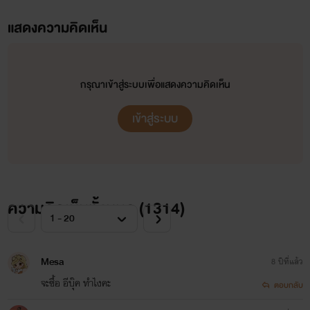
เรื่องต่อๆไปในอนาคตด้วย ขอบคุณ
แสดงความคิดเห็น
ค่ะ
กรุณาเข้าสู่ระบบเพื่อแสดงความคิดเห็น
รักและขอบคุณ
เข้าสู่ระบบ
Winnie P. (Poohpoly / มิ่งครองขวัญ)
ความคิดเห็นทั้งหมด (
1314
)
Mesa
8 ปีที่แล้ว
จะซื้อ อีบุ๊ค ทำไงคะ
ตอบกลับ