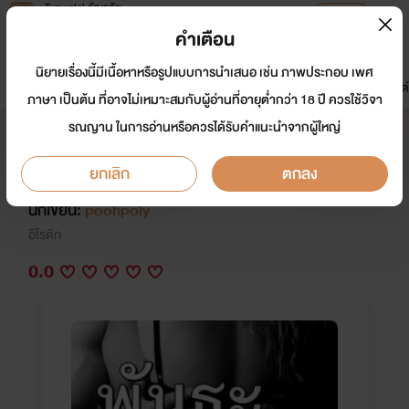
Tunwalai ธัญวลัย
เปิดแอป
เพื่อประสบการณ์ที่ดีกว่าบนมือถือ
คำเตือน
เข้าสู่ระบบ
นิยายเรื่องนี้มีเนื้อหาหรือรูปแบบการนำเสนอ เช่น ภาพประกอบ เพศ
มาใหม่
หน้าแรก
นิยาย
อีบุ๊ก
การ์ตูน
ดรีมแชท
ธัญลิสต์
ภาษา เป็นต้น ที่อาจไม่เหมาะสมกับผู้อ่านที่อายุต่ำกว่า 18 ปี ควรใช้วิจา
รณญาน ในการอ่านหรือควรได้รับคำแนะนำจากผู้ใหญ่
แจ้งลบ** พันธะเถื่อนสีชมพู (จบ
แล้ว!!)
ยกเลิก
ตกลง
นักเขียน:
poohpoly
อีโรติก
0.0