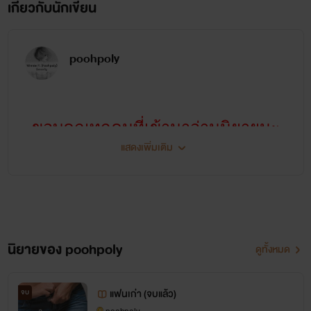
เกี่ยวกับนักเขียน
poohpoly
ขอบคุณทุกคนที่เข้ามาอ่านนิยายนะ
แสดงเพิ่มเติม
คะ
Poohpoly
หวังว่าทุกคนจะพอใจและสนุกกับการ
Poohpoly
อ่านทุกตัวอักษร
แม้จะพิมผิดบ้างถูกบ้าง ก็ขออภัยด้วย
นิยายของ poohpoly
ดูทั้งหมด
นักเขียนรีบบบบ 555
แฟนเก่า (จบแล้ว)
จบ