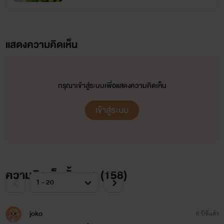
โสดมาร่วมกัน แต่ชีวิตไม่ได้เงียบเหงา มีสาวๆมาให้กินไม่ซ้ำหน้า
แจ้งช่องทางการสื่อสารนะคะ
เวลาทำงานจะเป็นอีกคนหนึ่งที่จริงจังกับงานมาก ตอนที่รู้ว่า
สำหรับผู้ที่สนใจติดตามผลงาน กลัว
แสดงความคิดเห็น
เพื่อนจะแต่งงาน รู้สึกเฟลอยู่ลึกๆ เลยพยยามมองหาคนที่ใช่มา
เงียบหาย
ตลอด แต่กลับมาเหตุการณ์ที่ต้องสนิทสนมกับเลขาสาวคนสนิท
เข้าไปทวงไปพูดคุยกันได้ที่
เกินเจ้านายกับลูกน้องโดยไม่รู้ตัว ทั้งที่อีกฝ่ายไม่ได้มีส่วนไหนตรง
กรุณาเข้าสู่ระบบเพื่อแสดงความคิดเห็น
ได้เลยนะคะ
Fan Page : Winnie P.
สเปคเลยแม่แต่น้อย
เข้าสู่ระบบ
คำเตือน นิยายเรื่องนี้ไม่มีเจตนาหรือสนับสนุนให้ผู้อ่านนำไปทำ
ตาม
ความคิดเห็นทั้งหมด (
158
)
หวังเป็นอย่างยิ่งว่าทุกคนจะติดตาม
นอกจากอ่านเพื่อความบันเทิงเพียงเท่านั้นโปรดใช้วิจารณญาณ
เรื่องต่อๆไปในอนาคตด้วย ขอบคุณ
ในการอ่าน
joko
6 ปีที่แล้ว
ค่ะ