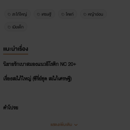
สะใภ้ใหญ่
เศรษฐี
โคแก่
หญ้าอ่อน
เมียเด็ก
แนะนำเรื่อง
นิยายรักเบาสมองแนวอีโรติก NC 20+
เรื่องสะใภ้ใหญ่ (ซีรี่ย์ชุด สะใภ้เศรษฐี)
คำโปรย
พ่อและแม่เลี้ยงเป็นหนี้ก้อนใหญ่หลังจากที่หยิบยืมมาลงทุนทำไร่
แสดงเพิ่มเติม