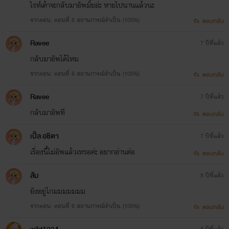
ไรท์เค้าจะกลับมาอัพมั้ยอ่ะ หายไปนานแล้วนะ
จากตอน: ตอนที่ 6 สถานการณ์จำเป็น (100%)
ตอบกลับ
Ravee
7 ปีที่แล้ว
รักและขอบคุณ
กลับมาอัพได้ไหม
© สงวนลิขสิทธิ์ตามพระราชบัญญัติลิขสิทธิ์ พ.ศ. 2537
Winnie P. (Poohpoly / มิ่งครองขวัญ)
จากตอน: ตอนที่ 6 สถานการณ์จำเป็น (100%)
ตอบกลับ
ห้ามมิให้ทำการคัดลอก ดัดแปลง หรือแก้ไขบทความ
Ravee
7 ปีที่แล้ว
กลับมาอัพที
ตอบกลับ
เพื่อนำไปใช้ก่อนได้รับการอนุญาต หากฝ่าฝืนจะดำเนินการทาง
กฎหมาย
เปิ้ล อชิตา
7 ปีที่แล้ว
เรื่องนี้ไม่อัพแล้วเหรอค่ะ อยากอ่านต่อ
ตอบกลับ
ส้ม
8 ปีที่แล้ว
ยังอยู่ไกมมมมมมม
จากตอน: ตอนที่ 6 สถานการณ์จำเป็น (100%)
ตอบกลับ
8 ปีที่แล้ว