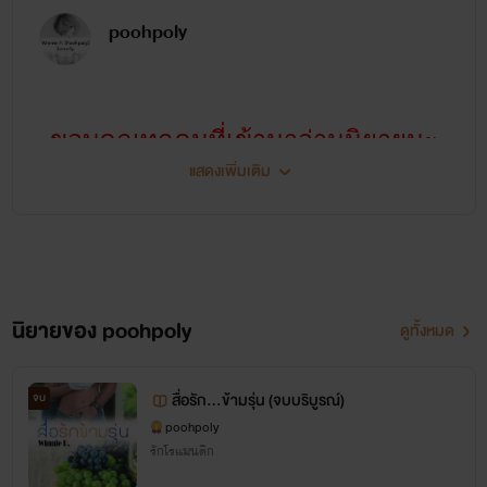
poohpoly
มยุริญ (ใหม่)
อายุ 27 ปี ทำงานกับรวินทร์มาตั้งแต่เรียนจบ จน
ปัจจุบันเป็นเวลาห้าปีแล้ว รู้ใจเจ้านายดีทุกอย่าง ฉลาดเฉลียว มี
ขอบคุณทุกคนที่เข้ามาอ่านนิยายนะ
ทักษะแก้ไขสถานการณ์เฉพาะหน้าได้เป็นอย่างดี แต่เรื่องชีวิตรัก
แสดงเพิ่มเติม
คะ
นั้นดิ่งลงเหว ตั้งแต่เกิดจนอายุยี่สิบเจ็ดปีก็ยังไม่เคยมีแฟน หน้าตา
หวังว่าทุกคนจะพอใจและสนุกกับการ
ดี ไม่ถึงกับสวย สวมแว่นสายตา ใส่เหล็กดัดฟัน (ใกล้จะได้ถอด
อ่านทุกตัวอักษร
แล้ว) เป็นคนตัวเล็ก แต่ชอบใส่เสื้อผ้าใหญ่กว่าตัวแถมยังเกินอายุ
แม้จะพิมผิดบ้างถูกบ้าง ก็ขออภัยด้วย
นิยายของ poohpoly
ด้วย มีคนแอบเรียกลับหลังว่ายายป้า เพราะการแต่งตัวเกินอายุไป
ดูทั้งหมด
นักเขียนรีบบบบ 555
หลายสิบปี
สื่อรัก...ข้ามรุ่น (จบบริบูรณ์)
จบ
poohpoly
------------------
รักโรแมนติก
รวินทร์ (วินทร์)
อายุ 39 ปี เป็นเพื่อนสนิทกับไตรภพ กอดคอเป็น