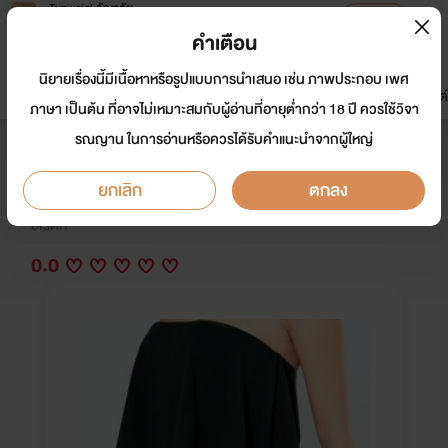
Tunwalai ธัญวลัย
เปิดแอป
เพื่อประสบการณ์ที่ดีกว่าบนมือถือ
คำเตือน
เข้าสู่ระบบ
นิยายเรื่องนี้มีเนื้อหาหรือรูปแบบการนำเสนอ เช่น ภาพประกอบ เพศ
มาใหม่
หน้าแรก
นิยาย
อีบุ๊ก
การ์ตูน
ดรีมแชท
ธัญลิสต์
ภาษา เป็นต้น ที่อาจไม่เหมาะสมกับผู้อ่านที่อายุต่ำกว่า 18 ปี ควรใช้วิจา
รณญาน ในการอ่านหรือควรได้รับคำแนะนำจากผู้ใหญ่
สะใภ้ใหญ่
ยกเลิก
ตกลง
นักเขียน:
poohpoly
อีโรติก
0.0