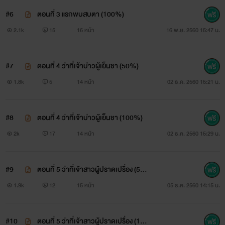
ฟ้ารุ่ง (รุ่ง)
อายุ 19 ปี สาวน้อยจากบ้านนอกผู้ที่จะมาใช้หนี้ให้
#6
ตอนที่ 3 แรกพบสบตา (100%)
ครอบครัวโดยการแต่งงานกับคนอายุคราวพ่อ เป็นคนน่ารัก ร่าเริง
2.1k
15
16 หน้า
16 พ.ย. 2560 15:47 น.
และไม่ยอมคน สู้ชีวิตไม่เกี่ยงงาน รักน้องแต่ไม่ชอบแม่เลี้ยง เป็น
คนขยันอดทน พอได้มาเป็นสะใภ้บ้านเศรษฐีทำให้ต้องปรับเปลี่ยน
#7
ตอนที่ 4 ว่าที่เจ้าบ่าวผู้เย็นชา (50%)
อะไรหลายๆอย่าง
1.8k
5
14 หน้า
02 ธ.ค. 2560 15:21 น.
#8
ตอนที่ 4 ว่าที่เจ้าบ่าวผู้เย็นชา (100%)
2k
17
14 หน้า
02 ธ.ค. 2560 15:29 น.
ไตรภพ (ภพ)
อายุ 39 ปีย่าง 40 เป็นหนุ่มใหญ่ที่หน้าตาหล่อเหลา
#9
ตอนที่ 5 ว่าที่เจ้าสาวผู้ปราดเปรื่อง (5
ดั่งคนไทยแท้ เคยผิดหวังจากความรักทำให้ไม่กล้าแต่งงานกับผู้
0%)
1.9k
12
15 หน้า
05 ธ.ค. 2560 14:15 น.
หญิงคนไหน ไม่เคยขาดผู้หญิงแต่ก็ไม่ได้เจ้าชู้ ทำอาชีพวิศวกรให้
บริษัทยักษ์ใหญ่แห่งหนึ่ง ชีวิตไม่เคยวุ่นวายใดๆเลย จน
#10
ตอนที่ 5 ว่าที่เจ้าสาวผู้ปราดเปรื่อง (10