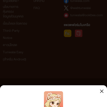
ธัญวลัยคือ?
บทความ
tunwalai.com
นโยบายการ
FAQ
@webtunwalai
คุ้มครอง
tunwalai@ookbee.com
ข้อมูลส่วนบุคคล
เงื่อนไขและข้อตกลง
แพลตฟอร์มในเครือ
Third-Party
Notice
ดาวน์โหลด
Tunwalai Easy
(สำหรับ Android)
ข้อความที่ท่านได้อ่านจากเว็บไซต์นี้เกิดจากการเขียนโดยสาธารณชนและเผยแพร่โดยอัตโนมัติ ผู้ดูแล
เว็บไซต์แห่งนี้ไม่ได้เห็นด้วยและไม่ขอรับผิดชอบต่อข้อความใดๆ ทั้งสิ้น ดังนั้นผู้อ่านทุกท่านโปรดใช้
วิจารณญาณในการกลั่นกรองด้วยตนเอง และหากท่านพบข้อความใดๆ ที่ขัดต่อกฎหมายและศีลธรรม
กรุณาแจ้งมาที่ tunwalai@ookbee.com เพื่อทีมงานจะได้ดำเนินการในทันที ทั้งนี้ ทางเว็บไซต์ขอสงวน