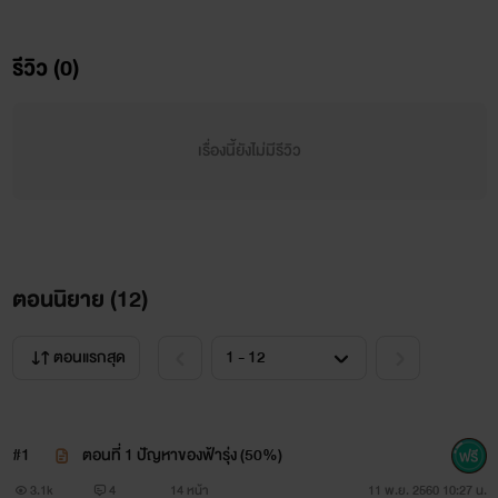
ดอกไม้ แล้วดันขาดทุน! เจ้าหนี้ก็เลยยื่นข้อเสนอให้เธอ ‘ฟ้ารุ่ง’
สาวน้อยวัยสิบเก้าปีเศษ แต่งงานใช้หนี้! โอ้! นี่มันนิยายน้ำเน่าที่
รีวิว (0)
เธอชอบอ่านใช่หรือไม่ ไม่คิดว่าจะมีจริงๆในชีวิต และด้วยสถานะ
ทางการเงินของบ้านทำให้เธอต้องเสียสละเพื่อส่วนรวม เดินทาง
เรื่องนี้ยังไม่มีรีวิว
ไปแต่งงานกับผู้ชายอายุคราวพ่อ ระหว่างทางก็คิดหาวิธีหลีกเลี่ยง
การเข้าหอสารพัด เพราะคิดเอาไว้แล้วว่า ที่สามีต้อง แก่หงำ
เหงือกสุดๆ ทว่า....ให้ตายเถอะ! นั่นคนหรือเทพบุตรคะ! ทำไม
หล่ออะไรอย่างนี้! จากความคิดที่จะหลีกเลี่ยงว่าที่สามี...กลับต้อง
ตอนนิยาย (
12
)
พลิกบทบาทใหม่ มาเป็นไล่ล่าเขาขึ้นเตียงแทน
ตอนแรกสุด
แนะนำตัวละคร
#1
ตอนที่ 1 ปัญหาของฟ้ารุ่ง (50%)
3.1k
4
14 หน้า
11 พ.ย. 2560 10:27 น.