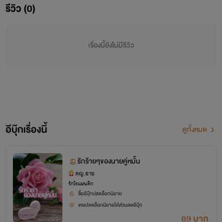
รีวิว (0)
เขาเป็นลูกชายลุงกะป้าเจ้าของไร่องุ่นที่ติดกะฟาร์มเรานี่แหละ เขา
อายุห่างเรา3ปี
เรื่องนี้ยังไม่มีรีวิว
ผู้ชายอะไรขี้เก๊กชะมัด
ผมนิวตั้นครับ นฤบดินทร์ สินสุธา อายุ22
อีบุ๊กเรื่องนี้
ดูทั้งหมด
เรียนอยู่ปี4มหาลัยABC
ผมเป็นทายาทเจ้าของไร่องุ่นทางภาคเหนือ
รักร้ายๆของนายคู่หมั้น
ดญ.อาย
ฐานะทางบ้านผมร่ำรวยมาก
รักโรแมนติก
ซื้ออีบุ๊กปลดล็อกนิยาย
แต่พ่อแม่ผมบังคับให้ผมหมั้นกะยัยเด็กไร่ข้างๆ
เคยปลดล็อกนิยายได้ส่วนลดอีบุ๊ก
89 บาท