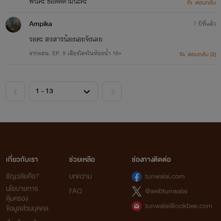
ฟินคะ ขอติดตามนะคะ
ตอบกลับ
Ampika
7 ปีที่แล้ว
รอคะ สงสารน้องเอยจังเลย
จากตอน: EP. 8 เสียงใครในห้องน้ำ 18+
ตอบกลับ (2)
เกี่ยวกับเรา
ช่วยเหลือ
ช่องทางติดต่อ
ธัญวลัยคือ?
บทความ
tunwalai.com
นโยบายการ
FAQ
@webtunwalai
คุ้มครอง
tunwalai@ookbee.com
ข้อมูลส่วนบุคคล