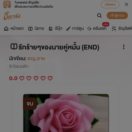
Tunwalai ธัญวลัย
เปิดแอป
เพื่อประสบการณ์ที่ดีกว่าบนมือถือ
เข้าสู่ระบบ
มาใหม่
หน้าแรก
นิยาย
อีบุ๊ก
การ์ตูน
ดรีมแชท
ธัญลิสต์
รักร้ายๆของนายคู่หมั้น (END)
นักเขียน:
ดญ.อาย
รักโรแมนติก
0.0
จบ