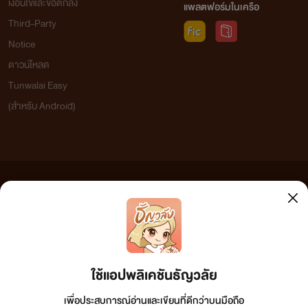
เงื่อนไขและข้อตกลง
แพลตฟอร์มในเครือ
Third-Party
Notice
ดาวน์โหลด
Tunwalai Easy
(สำหรับ Android)
ข้อความที่ท่านได้อ่านจากเว็บไซต์นี้เกิดจากการเขียนโดยสาธารณชนและเผยแพร่โดยอัตโนมัติ ผู้ดูแล
เว็บไซต์แห่งนี้ไม่ได้เห็นด้วยและไม่ขอรับผิดชอบต่อข้อความใดๆ ทั้งสิ้น ดังนั้นผู้อ่านทุกท่านโปรดใช้
วิจารณญาณในการกลั่นกรองด้วยตนเอง และหากท่านพบข้อความใดๆ ที่ขัดต่อกฎหมายและศีลธรรม
กรุณาแจ้งมาที่ tunwalai@ookbee.com เพื่อทีมงานจะได้ดำเนินการในทันที ทั้งนี้ ทางเว็บไซต์ขอสงวน
ลิขสิทธิ์ตามพระราชบัญญัติลิขสิทธิ์ (ฉบับเพิ่มเติม) พ.ศ.2558
ใช้แอปพลิเคชันธัญวลัย
เพื่อประสบการณ์อ่านและเขียนที่ดีกว่าบนมือถือ