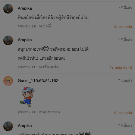
Ampika
7 ปีที่แล้ว
ฟินคะไรท์ เมื่อไหร่พี่นิวจะรู้สักทีว่าตุลย์เป็น..
จากตอน: EP. 14 ปาร์ตี้
ตอบกลับ
Ampika
7 ปีที่แล้ว
สนุกมากคะไรท์😊 ขอติดตามคะ ชอบ ไม่ได้
กดดันไรท์นะ แต่ขออีกตอนคะ
จากตอน: EP. 13 เที่ยวฟาร์ม
ตอบกลับ (1)
Guest_119.63.81.162
7 ปีที่แล้ว
จากตอน: EP. 12 แม่ฮ่องสอน
ตอบกลับ
Ampika
7 ปีที่แล้ว
รอติดตามคะไรท์ ชอบๆ ขอแบบจุๆ คะ😅😅