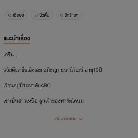
เอิงเอย
นิวตั้น
รักร้ายๆ
แนะนำเรื่อง
เกริ่น...
สวัสดีเราชื่อเอิงเอย อภิชญา ธนานิวัฒน์ อายุ19ปี
เรียนอยู่ปี1มหาลัยABC
เราเป็นสาวเหนือ ลูกเจ้าของฟาร์มโคนม
ย้อนไปเมื่อ3ปีที่แล้ว เรากำลังเรียนอยู่ ม.4
แสดงเพิ่มเติม
พ่อกับแม่เราให้หมั้นกะผู้ชายคนหนึ่ง