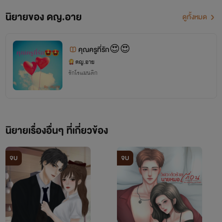
นิยายของ ดญ.อาย
ดูทั้งหมด
คุณครูที่รัก😍😍
ดญ.อาย
รักโรแมนติก
นิยายเรื่องอื่นๆ ที่เกี่ยวข้อง
จบ
จบ