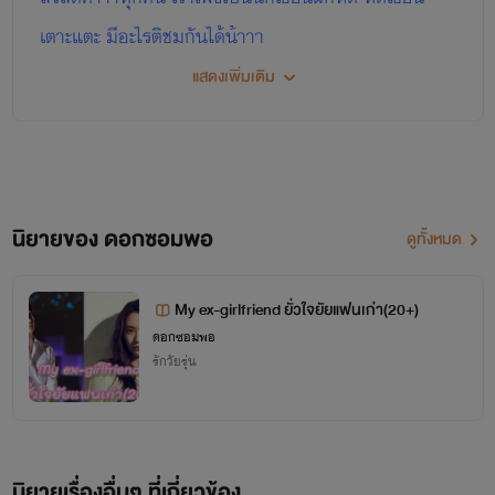
เตาะแตะ
มีอะไรติชมกันได้น้าาา
แสดงเพิ่มเติม
นิยายของ ดอกซอมพอ
ดูทั้งหมด
My ex-girlfriend ยั่วใจยัยแฟนเก่า(20+)
ดอกซอมพอ
รักวัยรุ่น
นิยายเรื่องอื่นๆ ที่เกี่ยวข้อง