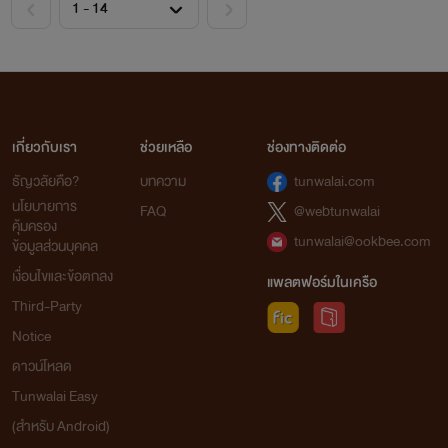
เกี่ยวกับเรา
ช่วยเหลือ
ช่องทางติดต่อ
ธัญวลัยคือ?
บทความ
tunwalai.com
นโยบายการ
FAQ
@webtunwalai
คุ้มครอง
tunwalai@ookbee.com
ข้อมูลส่วนบุคคล
เงื่อนไขและข้อตกลง
แพลตฟอร์มในเครือ
Third-Party
Notice
ดาวน์โหลด
Tunwalai Easy
(สำหรับ Android)