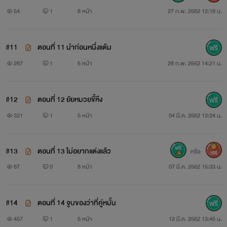
เฮ้ย!!!!
54
1
8 หน้า
27 ก.พ. 2562 12:18 น.
#11
ตอนที่ 11 นำก่อนหนึ่งแต้ม
ไม่!!!!
287
1
5 หน้า
28 ก.พ. 2562 14:21 น.
#12
ตอนที่ 12 ยัยหมวยขี้หึง
นะ!!!!
321
1
5 หน้า
04 มี.ค. 2562 13:24 น.
ปริวัตรตาเหลือก โอย อย่าบอกนะว่าชีวิตหนุ่มโสดแสน
สำราญจะจบสิ้น เพราะต้องมียัยหนูลีจอมมารยามากระเตงเข้าเอว
#13
ตอนที่ 13 ไม่อยากแต่งแล้ว
หรือ
300
แบบนี้
87
0
8 หน้า
07 มี.ค. 2562 15:33 น.
โอยยย ไอ้วัตรอยากตาย!!!
#14
ตอนที่ 14 จูบของว่าที่คู่หมั้น
457
1
5 หน้า
12 มี.ค. 2562 13:45 น.