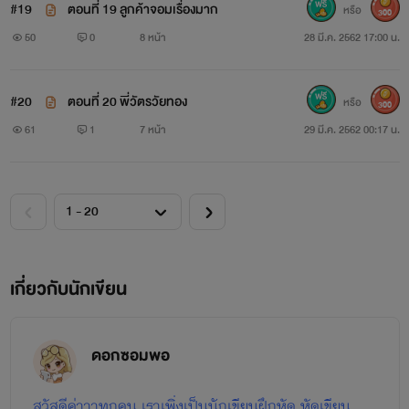
1 รักนาย...พี่ชายข้างบ้าน แนวหวานๆ โรแมนติก
#19
ตอนที่ 19 ลูกค้าจอมเรื่องมาก
หรือ
300
50
0
8 หน้า
28 มี.ค. 2562 17:00 น.
2 เจ้าบ่าวข้างถนน รักโรแมนติกดราม่า ซึ้ง ๆ อบอุ่นหัวใจ
#20
ตอนที่ 20 พี่วัตรวัยทอง
หรือ
300
61
1
7 หน้า
29 มี.ค. 2562 00:17 น.
NCกรุบกริบ
3 ลิลลี่ร้อนรัก(25+) NC เนื้อ ๆ เน้น ๆ ปลุกอารมณ์ซาบซ่า
ในตัวคุณ อิอิ
เกี่ยวกับนักเขียน
ดอกซอมพอ
สวัสดีค่าาาทุกคน เราเพิ่งเป็นนักเขียนฝึกหัด หัดเขียน