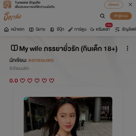
Tunwalai ธัญวลัย
เปิดแอป
เพื่อประสบการณ์ที่ดีกว่าบนมือถือ
เข้าสู่ระบบ
มาใหม่
หน้าแรก
นิยาย
อีบุ๊ก
การ์ตูน
ดรีมแชท
ธัญลิสต์
My wife ภรรยายั่วรัก (กินเด็ก 18+)
นักเขียน:
ดอกซอมพอ
รักโรแมนติก
0.0