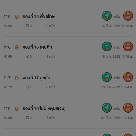
สวัสดีค่าาาา ไรท์ขอฝากนิยายเรื่อง ปาฏลีที่รัก แนวกินเด็ก
#15
ตอนที่ 15 พี่ขอโทษ
หรือ
300
18+ นิด ๆ หน่อยๆ พอชุ่มชื่นหัวใจ มาพบกับผู้ชายที่ทั้งซึน ทั้ง
66
0
9 หน้า
16 มี.ค. 2562 06:05 น.
ปากแข็งปากร้ายแต่ใจอ่อนยวบ ๆ อย่างปริวัตร และหนูลีผู้น่ารัก
กันนะคะ
#16
ตอนที่ 16 สงบศึก
หรือ
300
และแจ้งผู้อ่านที่รักทุกๆ คน ไรท์จะขออนุญาตติดเหรียญ
68
0
9 หน้า
18 มี.ค. 2562 15:45 น.
ตั้งแต่ตอนที่ 8 เป็นต้นไปค่าาา
#17
ตอนที่ 17 คู่หมั้น
หรือ
300
ขอบคุณทุก ๆ การสนับสนุนและกำลังใจนะคะ
79
1
8 หน้า
19 มี.ค. 2562 16:04 น.
#18
ตอนที่ 18 ไม่มีเหตุผล(จูบ)
หรือ
300
สุดท้าย ไรท์ขอฝากนิยายที่ผ่าน ๆ มาไว้ในอ้อมอกอ้อมใจ
68
0
7 หน้า
27 มี.ค. 2562 13:34 น.
แวะเข้าไปส่องได้นะคะ อิอิ แต่ละเรื่องคนละแนวกันเลยค่าาา