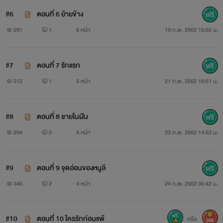
#6
ตอนที่ 6 ย้ายข้าง
291
1
6 หน้า
19 ก.พ. 2562 15:55 น.
#7
ตอนที่ 7 รักแรก
ปาฏลี เคลเลอร์ หรือหนูลี สาวน้อยลูกครึ่งอังกฤษวัย 21 ปี ที่
312
1
5 หน้า
21 ก.พ. 2562 16:51 น.
ทั้งสวยทั้งเก่ง แต่ก็ไม่เคยมีอะไรดีในสายตาปริวัตรเลย คอยดูเถอะ
ค่ะพี่วัตร ถ้าวันไหนพี่วัตรรักหนูลีขึ้นมา ก็อย่ามาง้อก็แล้วกัน
#8
ตอนที่ 8 ชายในฝัน
294
0
4 หน้า
23 ก.พ. 2562 14:53 น.
+++++++++
#9
ตอนที่ 9 จุดอ่อนของหนูลี
“เอาเป็นว่า พี่ขอให้ยัยหนูลีมาเป็นลูกสาวพี่เลยแล้วกันนะจ๊ะ
345
2
4 หน้า
24 ก.พ. 2562 05:42 น.
พี่จะให้นายวัตรแต่งงานกับหนูลี”
#10
ตอนที่ 10 ใครรักก่อนแพ้
หรือ
300