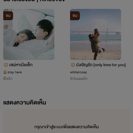
จบ
จบ
เสน่หาเมียเด็ก
บังเอิญรัก [only love for you]
stay here
whiterosey
อีโรติก
รักโรแมนติก
แสดงความคิดเห็น
กรุณาเข้าสู่ระบบเพื่อแสดงความคิดเห็น