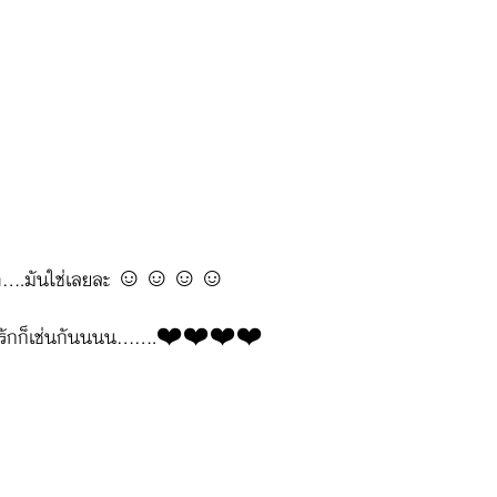
ับเขา....มันใช่เลยละ ☺️☺️☺️☺️
ามรักก็เช่นกันนนน.......❤️❤️❤️❤️