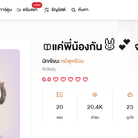
มาใหม่
การ์ตูน
ดรีมแชท
ธัญลิสต์
ค้นหา
แค่พี่น้องกัน🐰💕 
นักเขียน:
หมีพูห์อ้วน
รักวัยรุ่น
0.0
20
20.4K
23
ตอน
เข้าชม
ถูกใจ