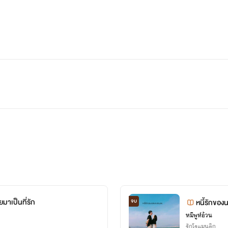
มาเป็นที่รัก
จบ
หนี้รักขอ
หมีพูห์อ้วน
รักโรแมนติก