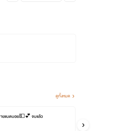
ดูทั้งหมด
งนายแบดบอย💵💕 จบแล้ว
จบ
มี
หมีพูห์