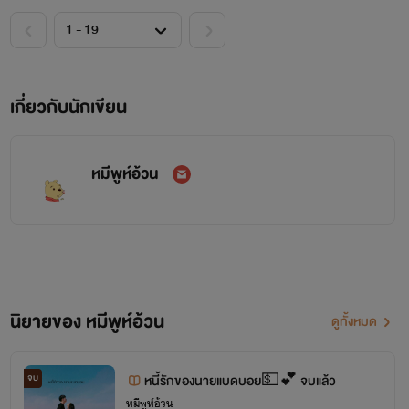
เกี่ยวกับนักเขียน
หมีพูห์อ้วน
นิยายของ หมีพูห์อ้วน
ดูทั้งหมด
จบ
หนี้รักของนายแบดบอย💵💕 จบแล้ว
หมีพูห์อ้วน