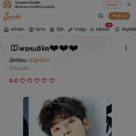
Tunwalai ธัญวลัย
เปิดแอป
เพื่อประสบการณ์ที่ดีกว่าบนมือถือ
เข้าสู่ระบบ
มาใหม่
หน้าแรก
นิยาย
อีบุ๊ก
การ์ตูน
ดรีมแชท
ธัญลิสต์
พรหมลิขิต❤️❤️❤️
นักเขียน:
หมีพูห์อ้วน
รักโรแมนติก
0.0