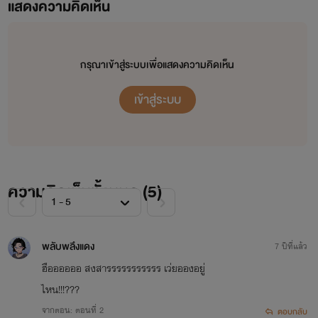
แสดงความคิดเห็น
ศัตรูกับเจ้าแต่ข้าก็จะยืนข้างเจ้าไม่ว่าอย่างไรก็ตาม...กลับมาฟัง
คำพูดที่ข้าไม่เคยเอ่ยกับเจ้ามาก่อน'ร่างสูงสง่ายืนทอดดวงเนตร
เหม่อมองท้องนภาในยามราตรี ดวงดาราพราวระยับทั่วท้องนภา
กรุณาเข้าสู่ระบบเพื่อแสดงความคิดเห็น
ทำให้ใจดวงนี้หวนนึกวันเก่าที่ครั้งที่สองเคียง ริมฝีปากได้รูปขยับ
เข้าสู่ระบบ
เบาเหมือนดุจดั่งเอื้อนเอ่ยกับตน"ข้ารักเจ้านะเว่ยอิง"
ความคิดเห็นทั้งหมด (
5
)
พลับพลึง​แดง
7 ปีที่แล้ว
ฮืออออออ สงสารรรรรรรรรรร เว่ยอองอยู่
ไหน!!!???
จากตอน: ตอนที่ 2
ตอบกลับ