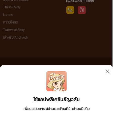
แพลตฟอร์มในเครือ
Third-Party
Notice
ดาวน์โหลด
Tunwalai Easy
(สำหรับ Android)
ข้อความที่ท่านได้อ่านจากเว็บไซต์นี้เกิดจากการเขียนโดยสาธารณชนและเผยแพร่โดยอัตโนมัติ ผู้ดูแล
เว็บไซต์แห่งนี้ไม่ได้เห็นด้วยและไม่ขอรับผิดชอบต่อข้อความใดๆ ทั้งสิ้น ดังนั้นผู้อ่านทุกท่านโปรดใช้
วิจารณญาณในการกลั่นกรองด้วยตนเอง และหากท่านพบข้อความใดๆ ที่ขัดต่อกฎหมายและศีลธรรม
กรุณาแจ้งมาที่ tunwalai@ookbee.com เพื่อทีมงานจะได้ดำเนินการในทันที ทั้งนี้ ทางเว็บไซต์ขอสงวน
ลิขสิทธิ์ตามพระราชบัญญัติลิขสิทธิ์ (ฉบับเพิ่มเติม) พ.ศ.2558
ใช้แอปพลิเคชันธัญวลัย
เพื่อประสบการณ์อ่านและเขียนที่ดีกว่าบนมือถือ