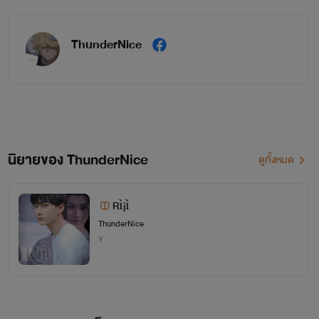
สำเร็จแล้วนะ...อึก...กำจัดคนฆ่าท่านได้แล้วนะ...อึก...ท่านพี่
ตอนนี้ข้าร้องไห้อยู่นะ...ท่านลุกขึ้นมาดุข้ามาด่าหน่อยสิ...ข้า
ThunderNice
ทำตัวอ่อนแอต่อหน้าท่านอยู่นะ!!......ขาดท่านไปข้าไม่รู้ ข้าไม่รู้
ข้าไม่รู้จริงๆว่าข้าจะอยู่อย่างไร...ข้ารักท่านนะท่านพี่"
'ยามที่เจ้าตกลงไปสู่ก้นเหวเหมือนกับทั้งชีวิตของข้าตกตามเจ้าไป
นิยายของ ThunderNice
ดูทั้งหมด
ยังก้นเหว...ข้าตามหาเจ้ามาตลอด ตอนนี้ก็ 16 ปีแล้วที่เจ้าหาย
ไป ที่ก้นเหวนั้นไม่มีศพหรือไม่มีแม้แต่วิญญาณของเจ้าเลย...ถ้า
Rìjì
ThunderNice
เจ้ายังอยู่ช่วยปรากฎตนต่อหน้าข้าได้หรือไม่...ข้าแค่อยากรู้ว่าเจ้า
Y
สบายดีหรือไม่...ข้าอยากจะกล่าวคำขอโทษแก่เจ้าที่ตอนนั้นข้ามิ
สามารถฉุดดึงเจ้าขึ้นมาได้และมิได้เป็นฝ่ายเดียวกับเจ้า...กลับมา
เถอะนะเว่ยอิง ข้า...สัญญาว่าถ้าเจ้ากลับมาไม่ว่าคนทั้งโลกจะเป็น