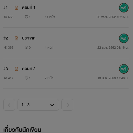
#1
ตอนที่ 1
ของตัววัดที่กำลังพังทลายลงมา ร่างสูงยกยิ้มขึ้นพรางมองไปยัง
668
1
11 หน้า
05 พ.ย. 2562 16:15 น.
โรงศพของใครบางคนที่อยู่ข้างๆกายสูง"ขอโทษพี่ใหญ่ไว้ข้าจะ
ชดใช้ให้ท่านในชาติภพหน้า..."ร่างสูงเงยหน้าขึ้นมองซากตึก
#2
ประกาศ
หนึ่งที่กำลังจะหล่นลงมาทับยังร่างของเขาก่อนเอ่ยบ้างสิ่งเป็น
368
0
1 หน้า
22 ธ.ค. 2562 01:18 น.
ครั้งสุดท้าย"ข้ารักเจ้านะ...เสวี่ยนอวี่"
#3
ตอนที่ 2
417
1
7 หน้า
13 ม.ค. 2563 17:48 น.
'ยามที่เห็นท่านธาตุไฟเข้าแทรกสิ้นใจลงต่อหน้าข้ามันทำให้ข้า
เจ็บปวดจนอยากจะตายตามเพียงแต่ข้าจำภาพที่ท่านส่งสายเป็น
นัยบางอย่างแล้วชี้กระบี่มาทางพวกเราที่ยืนอยู่'ร่างบางร่างหนึ่ง
นั้งสะอึนไห้อยู่หน้าหลุมศพของใครบ้างคนริมฝีปากบางขยับเอ่ย
ราวกับพูดกับบางสิ่งที่มองไม่เห็น"ท่านพี่...อึก...ข้า...ข้าทำ
เกี่ยวกับนักเขียน