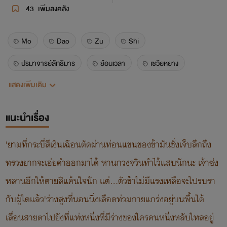
43
เพิ่มลงคลัง
Mo
Dao
Zu
Shi
ปรมาจารย์ลัทธิมาร
ย้อนเวลา
เซวียหยาง
แสดงเพิ่มเติม
เสี่ยวซิงเฉิน
หลานจ้าน
เว่ยอิง
เนี่ยหวายซัง
เนี่ยหมิงเจวี๋ย
หลานซีเฉิน
เจียงเฉิง
แนะนำเรื่อง
หลานซือจุย
จินหลิง
จินกวงเหยา
'ยามที่กระบี่สีเงินเฉือนตัดผ่านท่อนแขนของข้ามันชั่งเจ็บลึกถึง
โม่เสวี่ยนอวี่
ทรวงยากจะเอ่ยคำออกมาได้ หานกวงจวินทำไว้แสบนักนะ เจ้าซ่ง
หลานอีกให้ตายสิแค้นใจนัก แต่...ตัวข้าไม่มีแรงเหลือจะไปรบรา
กับผู้ใดแล้ว'ร่างสูงที่นอนนิ่งเลือดท่วมกายแกร่งอยู่บนพื้นได้
เลื่อนสายตาไปยังที่แห่งหนึ่งที่มีร่างของใครคนหนึ่งหลับใหลอยู่