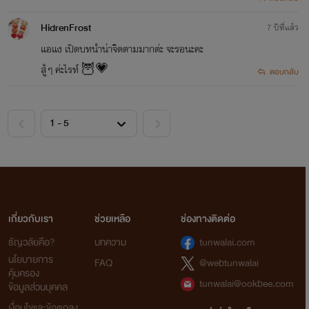
HidrenFrost
7 ปีที่แล้ว
แอแง เปิดบทนำน่าจิดตามมากต่ะ จะรอนะคะ
สู้ๆ ค่ะไรท์ 🦉💗
ตอบกลับ
เกี่ยวกับเรา
ช่วยเหลือ
ช่องทางติดต่อ
ธัญวลัยคือ?
บทความ
tunwalai.com
นโยบายการ
FAQ
@webtunwalai
คุ้มครอง
tunwalai@ookbee.com
ข้อมูลส่วนบุคคล
เงื่อนไขและข้อตกลง