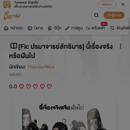
Tunwalai ธัญวลัย
เปิดแอป
เพื่อประสบการณ์ที่ดีกว่าบนมือถือ
เข้าสู่ระบบ
มาใหม่
หน้าแรก
นิยาย
อีบุ๊ก
การ์ตูน
ดรีมแชท
ธัญลิสต์
[Fic ปรมาจารย์ลัทธิมาร] นี้เรื่องจริง
หรือฝันไป
นักเขียน:
ThunderNice
แฟนฟิก
0.0