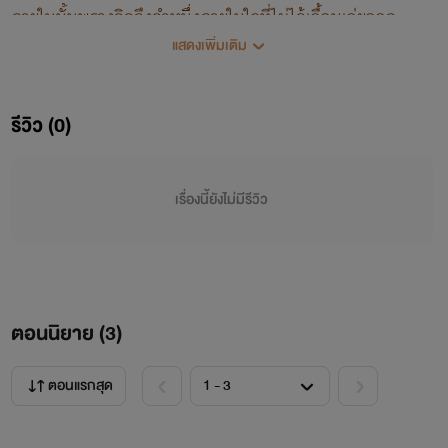
ภายในนั้นพรางคิดถึงคำหนึ่งภายในใจที่ไม่ได้เอื้อนเอ่ยออก
แสดงเพิ่มเติม
ไป"ข้ารักเจ้านะเสี่ยวชิงเฉิน"ริมฝีปากหนาขยับเอ่ยขึ้นมาเบาๆ
ก่อนที่จะสิ้นใจ
รีวิว (0)
'ยามที่ข้าขับไล่เจ้าออกไปจากตระกูลหัวใจข้านั้นร้าวรานยิ่งนัก
เรื่องนี้ยังไม่มีรีวิว
เจ้าทรยศข้าเกลียดเจ้า มิอยากเห็นหน้าเจ้า มิอยากได้ยินเสียง
ของเจ้า มิอยากได้กลิ่นของเจ้าแต่ทำไมเวลาที่นึกหวนถึงอดีตใน
ตอนที่มีเจ้าอยู่มันทำให้ข้ามีความสุขทุกครั้งที่นึกถึง มันทำข้า
ตอนนิยาย (
3
)
รู้สึกผิดทุกครั้งที่นึกถึงตอนที่ข้าไล่เจ้าออกจากตระกูลในวัน
นั้น...ไล่ออกไปจากใจข้า จนมาถึงวันนี้ข้าก็ตระหนักได้ข้าไม่เคย
ตอนแรกสุด
ลบเจ้าออกไปจากใจได้เลยแม้แต่ตอนนี้...ที่ข้ากำลังจะตาย...'ร่าง
สูงในชุดสีทองประจำตระกูลจินยื่นตระหง่านอยู่ท่ามกลางเศษซาก