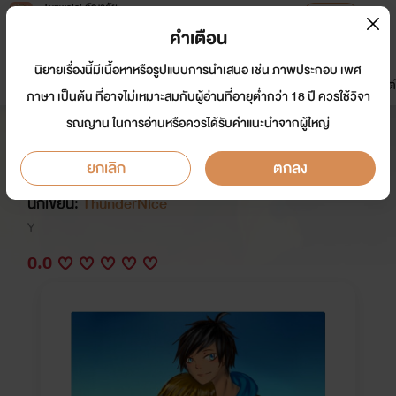
Tunwalai ธัญวลัย
เปิดแอป
เพื่อประสบการณ์ที่ดีกว่าบนมือถือ
คำเตือน
เข้าสู่ระบบ
นิยายเรื่องนี้มีเนื้อหาหรือรูปแบบการนำเสนอ เช่น ภาพประกอบ เพศ
มาใหม่
หน้าแรก
นิยาย
อีบุ๊ก
การ์ตูน
ดรีมแชท
ธัญลิสต์
ภาษา เป็นต้น ที่อาจไม่เหมาะสมกับผู้อ่านที่อายุต่ำกว่า 18 ปี ควรใช้วิจา
รณญาน ในการอ่านหรือควรได้รับคำแนะนำจากผู้ใหญ่
[Fic Undertale All AU] ภาค 1 For
My Love แด่เธอที่รัก (Error X Ink)
ยกเลิก
ตกลง
นักเขียน:
ThunderNice
Y
0.0