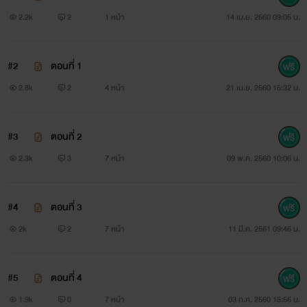
=br=
2.2k
2
1 หน้า
14 เม.ย. 2560 09:05 น.
=pc=ขอฝากเรื่องนิยายนี้ไว้ในอ้อมอกอ้อมใจของเพื่อนๆด้วย
นะครับ ผมหวังว่าเพื่อนๆจะได้รับความสุข สนุกสนานในการอ่าน
#2
ตอนที่ 1
นะครับ
2.8k
2
4 หน้า
21 เม.ย. 2560 15:32 น.
=pc=แล้วก็อย่าลืมเม้นเพื่อเป็นกำลังใจให้พวกเราทั่งคนแต่ง
#3
ตอนที่ 2
และคนวาดด้วยนะครับ
2.3k
3
7 หน้า
09 พ.ค. 2560 10:06 น.
#4
ตอนที่ 3
2k
2
7 หน้า
11 มี.ค. 2561 09:46 น.
#5
ตอนที่ 4
1.9k
0
7 หน้า
03 ก.ค. 2560 15:56 น.