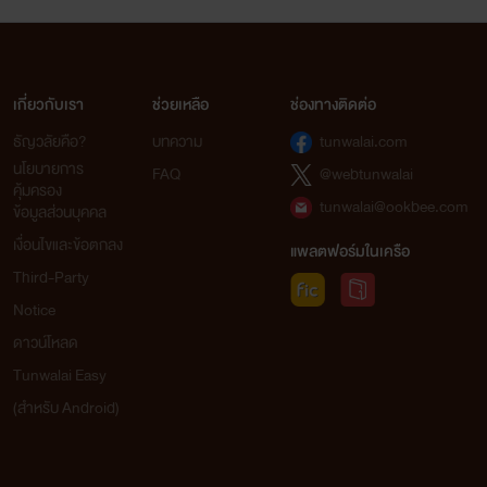
เกี่ยวกับเรา
ช่วยเหลือ
ช่องทางติดต่อ
ธัญวลัยคือ?
บทความ
tunwalai.com
นโยบายการ
FAQ
@webtunwalai
คุ้มครอง
tunwalai@ookbee.com
ข้อมูลส่วนบุคคล
เงื่อนไขและข้อตกลง
แพลตฟอร์มในเครือ
Third-Party
Notice
ดาวน์โหลด
Tunwalai Easy
(สำหรับ Android)