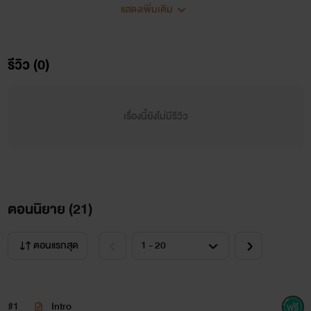
แสดงเพิ่มเติม
รีวิว (0)
เรื่องนี้ยังไม่มีรีวิว
￼
ตอนนิยาย (
21
)
=br=
ตอนแรกสุด
=pc=นามปากคนเขียน : ThunderNice
=pc=นามปากคนวาด : Nutsu
#1
Intro