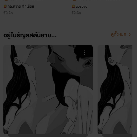
กอ.หวาย นักเขียน
aoseyo
อีโรติก
อีโรติก
อยู่ในธัญลิสต์นิยาย...
ดูทั้งหมด