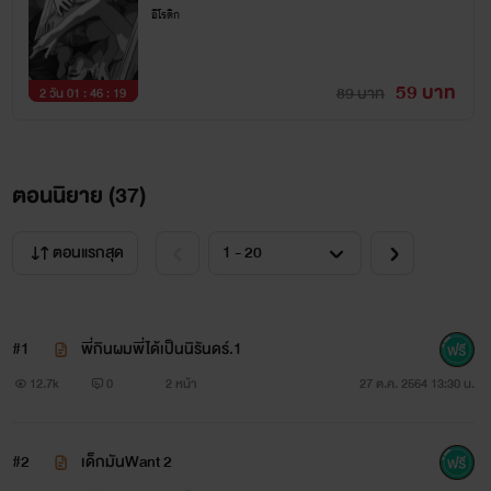
อีโรติก
ให้พี่ตรวจสินค้าก่อนเอามือมาสิ..ไม่ต้องเขิน
59 บาท
พี่ก็รู้ว่าผมต้องการ ผมคิดถึงพี่ทุกคืน ลองกินเด็กอย่างผมพี่
89 บาท
2 วัน 01 : 46 : 18
จะติดใจ
พี่ก็ชอบผม อย่าปากแข็ง ไม่ต้องอาย ถ้าพี่กินไม่เป็นเดี๋ยวผม
ตอนนิยาย (
37
)
สอนให้ทั้งคืนฟรีๆไม่คิดค่าตัวเอาน่ากลัว กล้าๆหน่อย อายุก็พี่
ตอนแรกสุด
ขนาดนี้ไม่ต้องเขิน.
#1
พี่กินผมพี่ได้เป็นนิรันดร์.1
12.7k
0
2 หน้า
27 ต.ค. 2564 13:30 น.
#2
เด็กมันWant 2