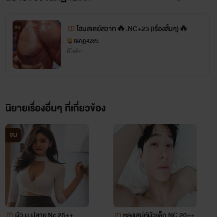
จบ
โฮมสเตย์สวาท🔥.NC+23 (เรื่องสั้นๆ)🔥
ณภฏ4289.
อีโรติก
นิยายเรื่องอื่นๆ ที่เกี่ยวข้อง
จบ
ผัว ม.ปลาย Nc 25++
หลงเสน่ห์ผัวเด็ก NC 20++