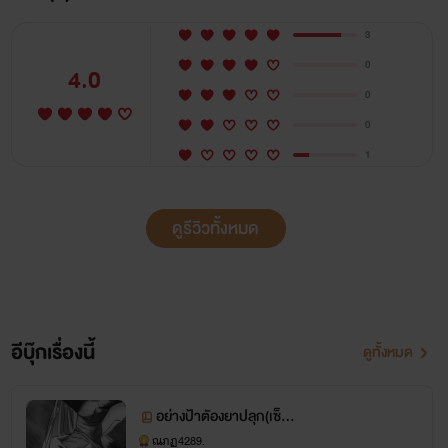
3
0
4.0
0
0
1
￼
ดูรีวิวทั้งหมด
ผมรู้พี่ก็ชอบผม..พี่มีแฟนหรือยัง..???..อายุขนาดนี้คงแฟน
เป็นพัน
หัวใจผมมอบให้อยากเป็นชู้...เรียกผมว่าไอ้หนู
อีบุ๊กเรื่องนี้
ดูทั้งหมด
ถ้าพี่กินผม..พี่ได้เป็นนิรันดร์..??
อย่างป้าตัองยาปลุก(เซ็กซ
ผมจะบริการทุกคืน..ถึงผมจะเด็กแต่ของผมไม่เล็ก
์)++Nc +18👅💋💦
ณภฏ4289.