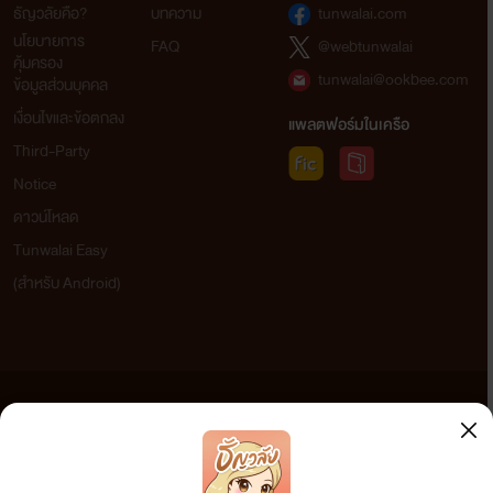
ธัญวลัยคือ?
บทความ
tunwalai.com
นโยบายการ
FAQ
@webtunwalai
คุ้มครอง
tunwalai@ookbee.com
ข้อมูลส่วนบุคคล
พระอนุชาอ๋องตู้ฉิน เจ้าวังหน้า
เงื่อนไขและข้อตกลง
แพลตฟอร์มในเครือ
Third-Party
Notice
ดาวน์โหลด
Tunwalai Easy
(สำหรับ Android)
ข้อความที่ท่านได้อ่านจากเว็บไซต์นี้เกิดจากการเขียนโดยสาธารณชนและเผยแพร่โดยอัตโนมัติ ผู้ดูแล
เว็บไซต์แห่งนี้ไม่ได้เห็นด้วยและไม่ขอรับผิดชอบต่อข้อความใดๆ ทั้งสิ้น ดังนั้นผู้อ่านทุกท่านโปรดใช้
วิจารณญาณในการกลั่นกรองด้วยตนเอง และหากท่านพบข้อความใดๆ ที่ขัดต่อกฎหมายและศีลธรรม
กรุณาแจ้งมาที่ tunwalai@ookbee.com เพื่อทีมงานจะได้ดำเนินการในทันที ทั้งนี้ ทางเว็บไซต์ขอสงวน