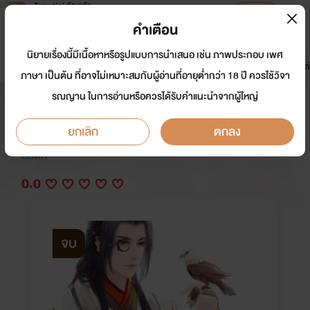
Tunwalai ธัญวลัย
เปิดแอป
เพื่อประสบการณ์ที่ดีกว่าบนมือถือ
คำเตือน
เข้าสู่ระบบ
นิยายเรื่องนี้มีเนื้อหาหรือรูปแบบการนำเสนอ เช่น ภาพประกอบ เพศ
มาใหม่
หน้าแรก
นิยาย
อีบุ๊ก
การ์ตูน
ดรีมแชท
ธัญลิสต์
ภาษา เป็นต้น ที่อาจไม่เหมาะสมกับผู้อ่านที่อายุต่ำกว่า 18 ปี ควรใช้วิจา
รณญาน ในการอ่านหรือควรได้รับคำแนะนำจากผู้ใหญ่
คดีรักบัลลังก์สวาท NC25+ NTR
ยกเลิก
ตกลง
นักเขียน:
Saabari
อีโรติก
0.0
จบ