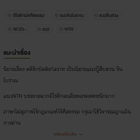
อีโรติกผิดศีลธรรม
แนวจีนโบราณ
แนวสืบสวน
NC25+
แนว
NTR
แนะนำเรื่อง
นิยายเรื่อง คดีรักบัลลังก์สวาท เป็นนิยายแนวบู๊สืบสวน จีน
โบราณ
แนวNTR บรรยายฉากอีโรติกละเอียดเอฟเฟคหนักมาก
ภาษาไม่สุภาพไร้กฎเกณฑ์ไร้ศีลธรรม กรุณาใช้วิจารณญาณใน
การอ่าน
แสดงเพิ่มเติม
คำแนะนำเด็กต่ำกว่า 18 ไม่ควรเข้ามาอ่านโดยเด็ดขาด