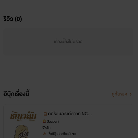
รีดที่สนใจนิยายแนวนี้ เข้ามาอ่านแล้วไม่สบายใจกรุณาหยุดอ่าน
รีวิว (0)
ทันที
งดดราม่าไรท์เตือนคุณแล้ว ถ้าชอบก็กดไลค์กดแชร์ เพื่อเป็น
เรื่องนี้ยังไม่มีรีวิว
กำลังใจ ในการแต่งนิยายแนวนี้ต่อไป
อีบุ๊กเรื่องนี้
ดูทั้งหมด
คดีรักบัลลังก์สวาท NC25
+ NTR
Saabari
อีโรติก
ซื้ออีบุ๊กปลดล็อกนิยาย