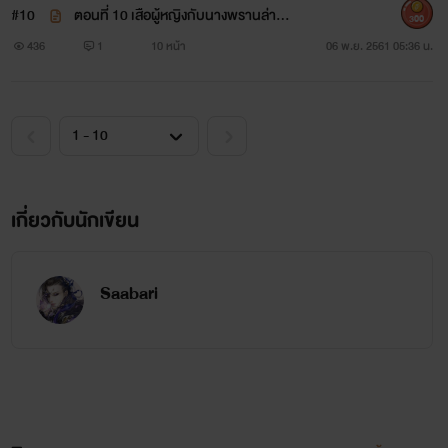
ต้องพึ่งพาศาสตร์พยากรณ์
#10
ตอนที่ 10 เสือผู้หญิงกับนางพรานล่าสว
300
าท​ NC 25+
436
1
10 หน้า
06 พ.ย. 2561 05:36 น.
เกี่ยวกับนักเขียน
ชูพงษ์
หนุ่มหล่อผู้ร่ำรวยแต่ขาดความมั่นใจ
Saabari
ในการดูแลกิจการของครอบครัว