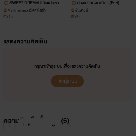
SWEET DREAM นิมิตเสน่หา (3
ฮองเฮายอดคณิกา (End)
P)
Ms.Kharisma (มิสคาริสม่า)
ซันซายน์
อีโรติก
อีโรติก
แสดงความคิดเห็น
กิตติ
กรุณาเข้าสู่ระบบเพื่อแสดงความคิดเห็น
วินมอเตอร์ไซค์สุดหล่อ
เข้าสู่ระบบ
ความคิดเห็นทั้งหมด (
5
)