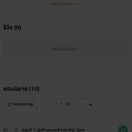
แสดงเพิ่มเติม
รีวิว (0)
นาคารา
เรื่องนี้ยังไม่มีรีวิว
ลูกสาวมหาเศรษฐีที่คลั่งไคล้ในศาสตร์พยากรณ์
มีจิตใจโอบอ้อมอารีโดยเฉพาะผู้ชาย
ชอบช่วยเหลือปลดเปลื้องความทุกข์ทุกด้านของชีวิต
ตอนนิยาย (
10
)
ไม่ว่าการงานการเงินความรักนางจัดได้ทุกอย่าง
ตอนแรกสุด
ผ่านโดยศาสตร์พยากรณ์ของเธอ
#1
ตอนที่ 1 เล่ห์ร้ายหมอเจ้าเสน่ห์NC นิดๆ
เงินทองเธอมีมากล้นเหลืออยู่แล้ว