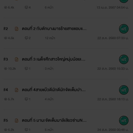
6.4k
4
6 หน้า
13 เม.ย. 2567 04:54 น.
สิ่งที่เธอต้องการตอบแทนไม่ใช่เงินกองมีหรือชื่อเสียงแต่
เป็น
#2
ตอนที่ 2 กับดักนางมารร้ายสายแอบแบ๊
วNCเบาๆ
รสรักกามารมณ์ที่มาจากดวงใจที่รักจริงของชายหนุ่ม(หล่อ)
4.5k
2
12 หน้า
22 ส.ค. 2560 07:33 น.
#3
ตอนที่ 3 เผด็จศึกสาวใหญ่หนุ่มน้อยเข้า
กับดัก NC เริ่มหนักขึ้นล่ะ
10.2k
1
3 หน้า
22 ส.ค. 2560 15:33 น.
#4
ตอนที่ 4สายแบ๊วดีนักดีนักจัดเต็มปาก
NC25+
5.7k
1
4 หน้า
22 ส.ค. 2560 18:13 น.
#5
ตอนที่ 5 มานะจัดเต็มมาลีเสียวซ่านNC
25+
ศรเทพ
6.2k
1
5 หน้า
24 ส.ค. 2560 00:48 น.