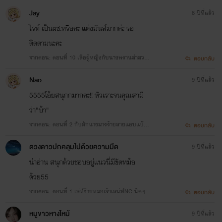
Jay
8 ปีที่แล้ว
นักเลงใหญ่
ไรท์ เป็นผช.หรือคะ แต่งมันส์มากค่ะ รอ
ติดตามนะคะ
เสือ
จากตอน: ตอนที่ 10 เสือผู้หญิงกับนางพรานล่าสวาท​
ตอบกลับ
NC 25+
Nao
9 ปีที่แล้ว
5555โอ้ยสนุกกมากคะ!! หัวเราะจนคุณสามี
ว่า"บ้า"
จากตอน: ตอนที่ 2 กับดักนางมารร้ายสายแอบแบ๊วN
ตอบกลับ
Cเบาๆ
ดวงดาวปกคลุมไปด้วยความมืด
9 ปีที่แล้ว
น่าอ่าน สนุกด้วยชอบอยู่เเนวนี่มีขัดหม้อ
ด้วย55
นาคา
จากตอน: ตอนที่ 1 เล่ห์ร้ายหมอเจ้าเสน่ห์NC นิดๆ
ตอบกลับ
ดารานักร้องวัยรุ่น
หมูขาวหางไหม้
9 ปีที่แล้ว