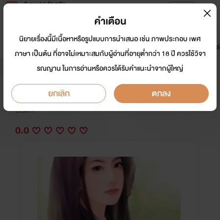
Tunwalai ธัญวลัย
เปิดแอป
เพื่อประสบการณ์ที่ดีกว่าบนมือถือ
คำเตือน
เข้าสู่ระบบ
นิยายเรื่องนี้มีเนื้อหาหรือรูปแบบการนำเสนอ เช่น ภาพประกอบ เพศ
มาใหม่
หน้าแรก
นิยาย
อีบุ๊ก
การ์ตูน
ดรีมแชท
ธัญลิสต์
ภาษา เป็นต้น ที่อาจไม่เหมาะสมกับผู้อ่านที่อายุต่ำกว่า 18 ปี ควรใช้วิจา
รณญาน ในการอ่านหรือควรได้รับคำแนะนำจากผู้ใหญ่
เล่ห์พิศวาส NC25+
ยกเลิก
ตกลง
นักเขียน:
Saabari
อีโรติก
0.0