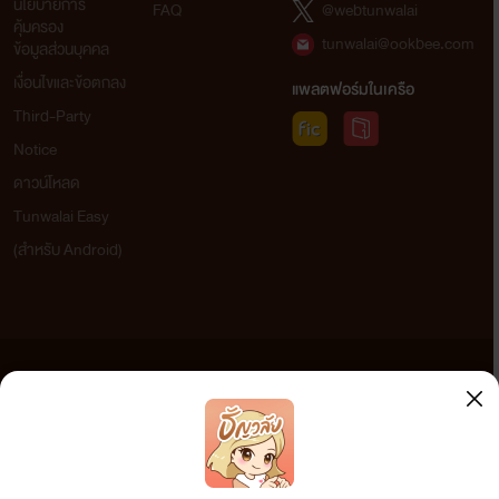
นโยบายการ
FAQ
@webtunwalai
ปั๊บๆๆๆๆๆๆๆๆ
คุ้มครอง
tunwalai@ookbee.com
ข้อมูลส่วนบุคคล
เสียงหน้าขากระทบกับแก้มก้นดังถี่ยิบ
เงื่อนไขและข้อตกลง
แพลตฟอร์มในเครือ
Third-Party
“สะเสียวววว....อ๊ะๆๆๆๆๆๆผัวขาแรงอีกแรงอีก”
Notice
ดาวน์โหลด
หญิงสาวสะบัดหัวไปมาพยายามยกสะโพก
Tunwalai Easy
แอ่นรับสร้างความสะใจให้เด็กหนุ่มสุดกำลัง
(สำหรับ Android)
“โอยย แน่นชิบทั้งใหญ่ทั้งฟิตทั้งดูดพี่สุดยอดจริงๆ”
คำพูดของชายหนุ่มยิ่งทำให้สาวใหญ่เกิดอารมณ์อย่างรุนแรง
ข้อความที่ท่านได้อ่านจากเว็บไซต์นี้เกิดจากการเขียนโดยสาธารณชนและเผยแพร่โดยอัตโนมัติ ผู้ดูแล
เธอช่างสุขใจจริงๆที่หม้อของเธอมีค่าในความรู้สึกของเด็กหนุ่ม
เว็บไซต์แห่งนี้ไม่ได้เห็นด้วยและไม่ขอรับผิดชอบต่อข้อความใดๆ ทั้งสิ้น ดังนั้นผู้อ่านทุกท่านโปรดใช้
วิจารณญาณในการกลั่นกรองด้วยตนเอง และหากท่านพบข้อความใดๆ ที่ขัดต่อกฎหมายและศีลธรรม
กรุณาแจ้งมาที่ tunwalai@ookbee.com เพื่อทีมงานจะได้ดำเนินการในทันที ทั้งนี้ ทางเว็บไซต์ขอสงวน
“โอ๊ยโอ๊ยพี่ผมจะทนไม่ไหวแล้วนะน้ำผมจะแตกแล้ว”
ลิขสิทธิ์ตามพระราชบัญญัติลิขสิทธิ์ (ฉบับเพิ่มเติม) พ.ศ.2558