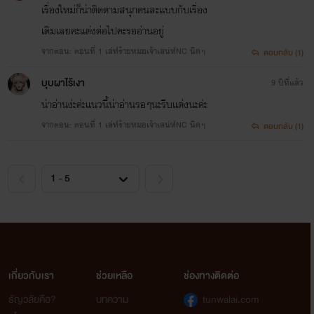
เรื่องใหม่ก็น่าติดตามสนุกคนละแบบกับเรื่อง
ชายหนุ่มทั้ง 7 หนุ่มจะสามารถอยู่ในการควบคุมมารยารัก
เดิมเลยคะแต่งต่อไปคะรออ่านอยู่
หมอเจ้าเสน่ห์พยากรณ์สาวคนนี้ได้อย่างไร
จากตอน: ตอนที่ 1 เล่ห์ร้ายหมอเจ้าเสน่ห์NC นิดๆ
ตอบกลับ (1)
บุบผาไร้เงา
พวกเขาจะพ้นเงื้อมมือและใยสวาทนี้ได้อย่างไร
9 ปีที่แล้ว
น่าอ่านง่ะค่ะแนวนี้น่าอ่านรอๆนะรีบแต่งนะค่ะ
ตัวอย่างNC
จากตอน: ตอนที่ 1 เล่ห์ร้ายหมอเจ้าเสน่ห์NC นิดๆ
ตอบกลับ (1)
มาลีแกล้งบิดเอวขยับตัวหนี
นางยังไม่เลิกสตอเบอแหลอีกการทำแบบนี้
ทำให้อารมณ์ของชายหนุ่มเกิดความกำหนัด
ลำแท่งแทบระเบิดสองมือจับเอวสาวใหญ่จนมั่น
เกี่ยวกับเรา
ช่วยเหลือ
ช่องทางติดต่อ
โน้มตัวกระเด้าแท่งอย่างลืมเป็นลืมตาย
ธัญวลัยคือ?
บทความ
tunwalai.com