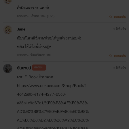
คำผิดเยอะมากเลยอ่ะ
จากตอน: เข้าหอ 18+ (End)
ตอบกลับ
Jane
9 ปีที่แล้ว
เขียนนิยายใช้ภาษาไทยให้ถูกต้องหน่อยค่ะ
หยิง ใช้ได้ไงนี่เจ้าหญิง
จากตอน: วังตะวันตก 18+
ตอบกลับ
ซันซายน์
นักเขียน
9 ปีที่แล้ว
ฝาก E-Book ด้วยนะคะ
https://www.ookbee.com/Shop/Book/1
4c42a9b-e174-4277-b5c6-
a35a1e9d67e1/%E0%B8%AE%E0%B8%
AD%E0%B8%87%E0%B9%80%E0%B8%
AE%E0%B8%B2%E0%B8%A2%E0%B8%
AD%E0%B8%94%E0%B8%84%E0%B8%