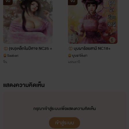
จบ
จบ
(จบ)เหล็กในปีศาจ NC25 +
บุบผาร้อยสามี NC18+
Saabari
บุบผาไร้เงา
จีน
แฟนตาซี
แสดงความคิดเห็น
กรุณาเข้าสู่ระบบเพื่อแสดงความคิดเห็น
เข้าสู่ระบบ