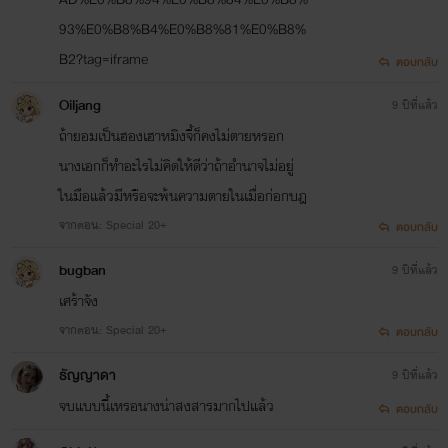
93%E0%B8%B4%E0%B8%81%E0%B8%
B2?tag=iframe
ตอบกลับ
Oiljang
9 ปีที่แล้ว
ถ้ายอมเป็นฮองเฮาหมิงจี้ก็คงไม่ตายหรอก
นางเอกก็ทำอะไรไม่คิดให้ดีว่าถ้าอำนาจไม่อยู่
ในมือแล้วมีหรือจะพ้นความตายในเมื่อก่อกบฎ
จากตอน: Special 20+
ตอบกลับ
bugban
9 ปีที่แล้ว
เศร้าจัง
จากตอน: Special 20+
ตอบกลับ
ธัญญาดา
9 ปีที่แล้ว
จบแบบนี้เหรอนางน่าสงสารมากไปแล้ว
ตอบกลับ