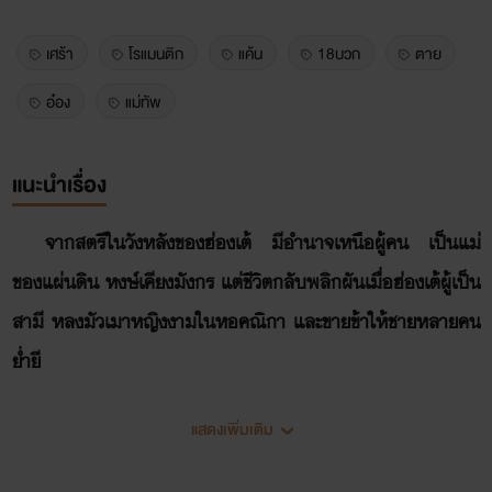
เศร้า
โรแมนติก
แค้น
18บวก
ตาย
อ๋อง
แม่ทัพ
แนะนำเรื่อง
จากสตรีในวังหลังของฮ่องเต้ มีอำนาจเหนือผู้คน เป็นแม่
ของแผ่นดิน หงษ์เคียงมังกร แต่ชีวิตกลับพลิกผันเมื่อฮ่องเต้ผู้เป็น
สามี หลงมัวเมาหญิงงามในหอคณิกา และขายข้าให้ชายหลายคน
ย่ำยี
แสดงเพิ่มเติม