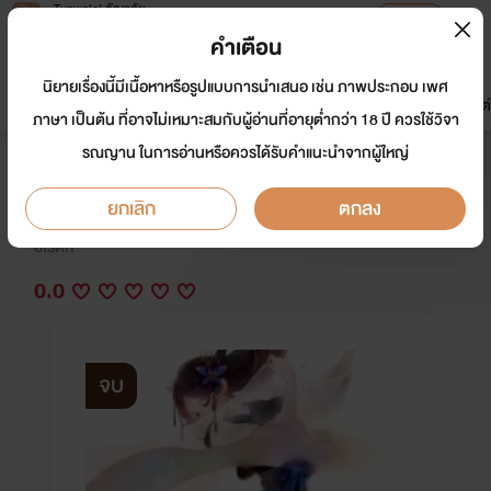
Tunwalai ธัญวลัย
เปิดแอป
เพื่อประสบการณ์ที่ดีกว่าบนมือถือ
คำเตือน
เข้าสู่ระบบ
นิยายเรื่องนี้มีเนื้อหาหรือรูปแบบการนำเสนอ เช่น ภาพประกอบ เพศ
มาใหม่
หน้าแรก
นิยาย
อีบุ๊ก
การ์ตูน
ดรีมแชท
ธัญลิสต์
ภาษา เป็นต้น ที่อาจไม่เหมาะสมกับผู้อ่านที่อายุต่ำกว่า 18 ปี ควรใช้วิจา
รณญาน ในการอ่านหรือควรได้รับคำแนะนำจากผู้ใหญ่
ฮองเฮายอดคณิกา (End)
ยกเลิก
ตกลง
นักเขียน:
ซันซายน์
อีโรติก
0.0
จบ