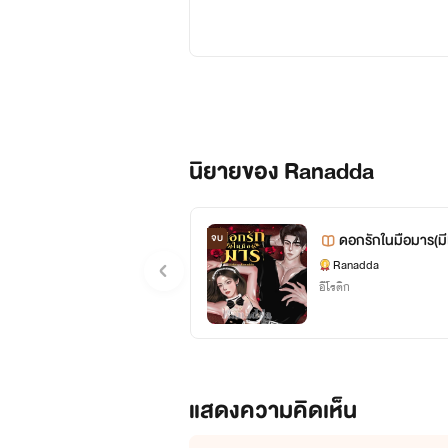
เป็นคนเทาๆที่รักในการอ่านมาตั้งแ
แต่เหนืออื่นใดก็ต้องมีคนยอมรับ แ
นิยายของ Ranadda
และพัฒนาตัวเองต่อไปค่ะ
ดอกรักในมือมาร(ม
จบ
Ranadda
*ห้ามคัดลอก
หรือดัดแปลงเนื้อหาส่ว
อีโรติก
แสดงความคิดเห็น