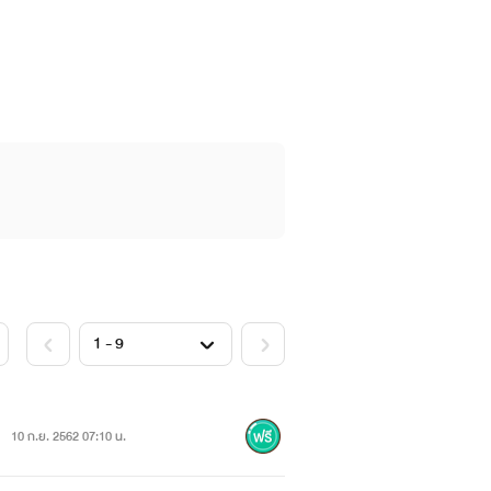
บบนี้ แล้วเธอจะได้รู้ว่าเทวดากับซาตาน
10 ก.ย. 2562 07:10 น.