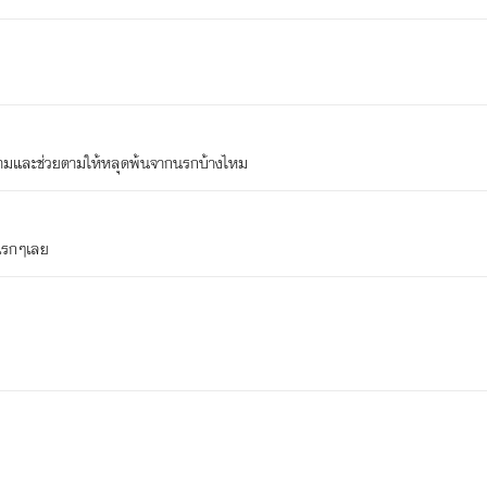
ตามและช่วยตามให้หลุดพ้นจากนรกบ้างไหม
แรกๆเลย