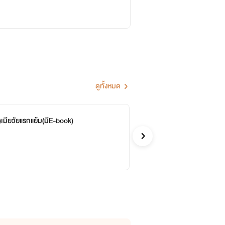
ะบอกกล่าวได้ ไรท์จะนำมาปรับปรุง
ดูทั้งหมด
)เมียวัยแรกแย้ม(มีE-book)
สม
จบ
Ran
อีโรติก