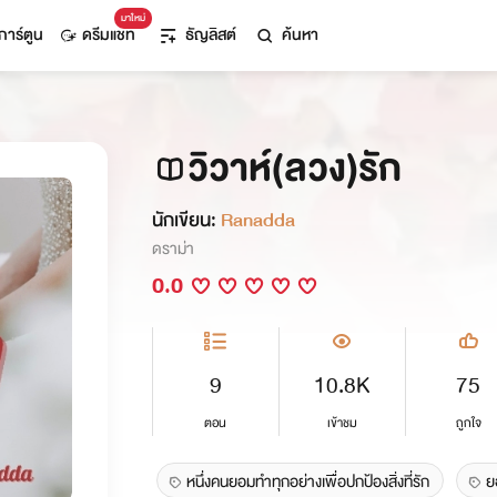
มาใหม่
การ์ตูน
ดรีมแชท
ธัญลิสต์
ค้นหา
วิวาห์(ลวง)รัก
นักเขียน:
Ranadda
ดราม่า
0.0
9
10.8K
75
ตอน
เข้าชม
ถูกใจ
หนึ่งคนยอมทำทุกอย่างเพื่อปกป้องสิ่งที่รัก
ย