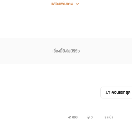
แสดงเพิ่มเติม
 ยอมแม้กระทั่งหักหลังคนที่รัก...สุดหัวใจ
ู้สึกดีๆถูกทำลาย คนต้นเหตุก็ต้องถูกทำร้ายเช่นเดียวกัน
เรื่องนี้ยังไม่มีรีวิว
ียดตามก็ได้ ทุกอย่างตามผิดเอง...'
ตอนแรกสุด
ากินหรอกตามตะวัน อยากได้ฉันมากใช่ไหม ถึงได้ลงทุนทำเรื่องสกปรกแ
น!'
696
0
3 หน้า