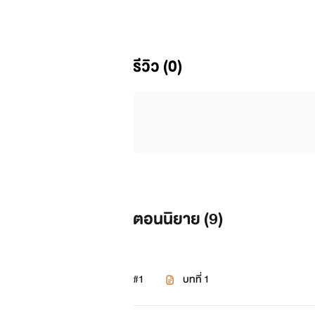
หนึ่งคน...
ยอมทำทุกอย่างเพื่อปกป้องสิ่งที่รัก
รีวิว (0)
หนึ่งคน...
เจ็บแค้นเพราะความไว้ใจ เมื่อความร
ให้สาสมกับสิ่งที่ได้ทำไว้...
'ตามขอโทษนะคะพี่ซัน จะโกรธจะเกล
ตอนนิยาย (
9
)
'เธอมันก็ไม่ต่างอะไรกับผู้หญิงห
มันต่างกันแค่เส้นด้ายบางๆกั้นอยู่เท่านั้
#1
บทที่ 1