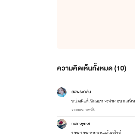
ความคิดเห็นทั้งหมด (
10
)
ยอพระกลิ่น
หน่วงดีแท้..อินอยากจะฟาดกะบานตรีเ
จากตอน: บทที่8.
noinoynoi
รอรอรอรอหายนานแล้วค่ะไรท์