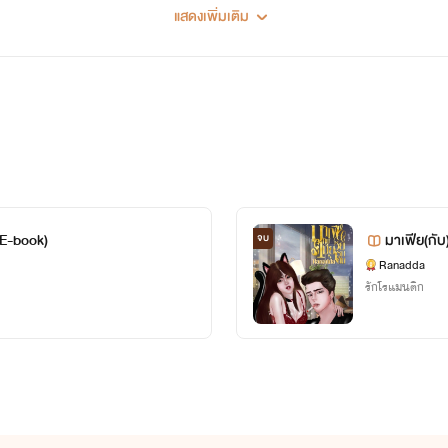
แสดงเพิ่มเติม
ต่เด็ก และใฝ่ฝันอยากจะมีผลงานเป็นของตัวเองบ้าง
ละชื่นชอบด้วย หากมีสิ่งใดผิดพลาดขออภัยมา ณที่นี้ด้วยค่ะ ติชม แล
ีE-book)
มาเฟีย(กับ
จบ
Ranadda
นใดส่วนหนึ่งในนิยายทั้งสิ้น !!
รักโรแมนติก