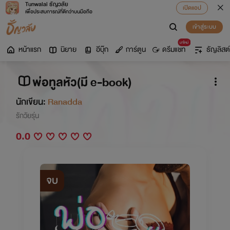
Tunwalai ธัญวลัย
เปิดแอป
เพื่อประสบการณ์ที่ดีกว่าบนมือถือ
เข้าสู่ระบบ
มาใหม่
หน้าแรก
นิยาย
อีบุ๊ก
การ์ตูน
ดรีมแชท
ธัญลิสต์
พ่อทูลหัว(มี e-book)
นักเขียน:
Ranadda
รักวัยรุ่น
0.0
จบ