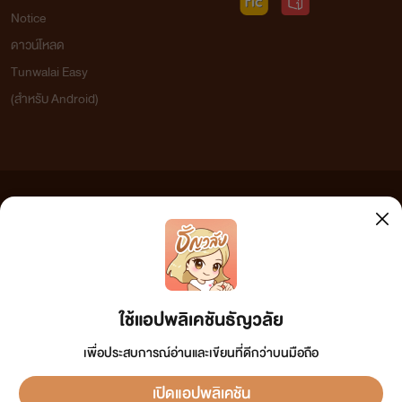
Notice
ดาวน์โหลด
Tunwalai Easy
(สำหรับ Android)
ข้อความที่ท่านได้อ่านจากเว็บไซต์นี้เกิดจากการเขียนโดยสาธารณชนและเผยแพร่โดยอัตโนมัติ ผู้ดูแล
เว็บไซต์แห่งนี้ไม่ได้เห็นด้วยและไม่ขอรับผิดชอบต่อข้อความใดๆ ทั้งสิ้น ดังนั้นผู้อ่านทุกท่านโปรดใช้
วิจารณญาณในการกลั่นกรองด้วยตนเอง และหากท่านพบข้อความใดๆ ที่ขัดต่อกฎหมายและศีลธรรม
กรุณาแจ้งมาที่ tunwalai@ookbee.com เพื่อทีมงานจะได้ดำเนินการในทันที ทั้งนี้ ทางเว็บไซต์ขอสงวน
ลิขสิทธิ์ตามพระราชบัญญัติลิขสิทธิ์ (ฉบับเพิ่มเติม) พ.ศ.2558
ใช้แอปพลิเคชันธัญวลัย
เพื่อประสบการณ์อ่านและเขียนที่ดีกว่าบนมือถือ
เปิดแอปพลิเคชัน