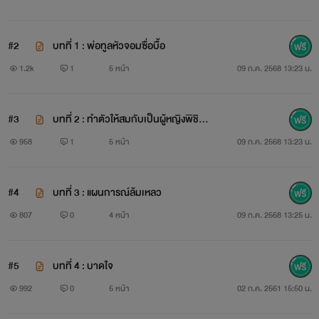
#2
บทที่ 1 : พ่อทูลหัวจอมซื่อบื้อ
อุปนิสัย : เลือดเย็น โหด เถื่อน และเย็นชา(มีติงต๊องบ้างแล้ว
1.2k
1
5 หน้า
09 ก.ค. 2568 13:23 น.
แต่อารมณ์คนเขียน) แต่อีริคจะอ่อนโยนเฉพาะกับลูกสาวของเขา
เท่านั้น
#3
บทที่ 2 : ทำตัวให้สมกับเป็นผู้หญิงพิชิตใ
จคุณป๋า
958
1
5 หน้า
09 ก.ค. 2568 13:23 น.
' มีอา '
#4
บทที่ 3 : แผนการณ์ล้มเหลว
807
0
4 หน้า
09 ก.ค. 2568 13:25 น.
#5
บทที่ 4 : บาดใจ
992
0
5 หน้า
02 ก.ค. 2561 15:50 น.