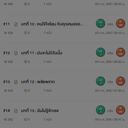
0%
489
0
7 หน้า
03 ก.ค. 2561 08:03 น.
เธอเป็นเด็กที่อีริครับมาเลี้ยงดูเมื่อ6 ปีก่อนในงานศพของพ่อ
กับแม่ที่เสียชีวิตเพราะอุบัติเหตุทางรถยนต์
#11
บทที่ 10 : คนไข้ใจร้อน กับคุณหมอจอม
หรือ
300
หื่น nc ++++100%
428
0
7 หน้า
03 ก.ค. 2561 09:16 น.
และที่สำคัญ เธอหลงรักอีริคมาตลอด6 ปี
#12
บทที่ 11 : มันจะไม่มีวันนั้น
หรือ
300
302
0
7 หน้า
04 ก.ค. 2561 06:30 น.
' มีอา. . .ตั้งแต่วันนี้ไปฉันจะมาเป็นพ่อของเธอ '
#13
บทที่ 12 : พลัดพราก
หรือ
300
249
0
7 หน้า
04 ก.ค. 2561 07:30 น.
' พ่อ. . ของหนูเหรอคะ? '
#14
บทที่ 13 : ฉันไม่รู้จักเธอ
หรือ
300
262
0
7 หน้า
04 ก.ค. 2561 08:47 น.