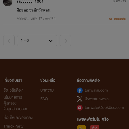
rayyyyyy_1001
8 ปีที่แล้ว
งืออออ ขออีกสักตอน
จากตอน: บทที่ 17 : แตกหัก
ตอบกลับ
เกี่ยวกับเรา
ช่วยเหลือ
ช่องทางติดต่อ
ธัญวลัยคือ?
บทความ
tunwalai.com
นโยบายการ
FAQ
@webtunwalai
คุ้มครอง
tunwalai@ookbee.com
ข้อมูลส่วนบุคคล
เงื่อนไขและข้อตกลง
แพลตฟอร์มในเครือ
Third-Party