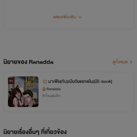
แสดงเพิ่มเติม
เป็นคนเทาๆที่รักในการอ่านมาตั้งแต่เด็ก และใฝ่ฝันอยาก
จะมีผลงานเป็นของตัวเองบ้าง
นิยายของ Ranadda
ดูทั้งหมด
แต่เหนืออื่นใดก็ต้องมีคนยอมรับ และชื่นชอบด้วย หากมี
สิ่งใดผิดพลาดขออภัยมา ณที่นี้ด้วยค่ะ ติชม และบอก
มาเฟีย(กับ)เมียวัยแรกแย้ม(มีE-book)
จบ
กล่าวได้ ไรท์จะนำมาปรับปรุงและพัฒนาตัวเองต่อไปค่ะ
Ranadda
รักโรแมนติก
*ห้ามคัดลอก
หรือดัดแปลงเนื้อหาส่วนใดส่วนหนึ่งใน
นิยายทั้งสิ้น !!
นิยายเรื่องอื่นๆ ที่เกี่ยวข้อง