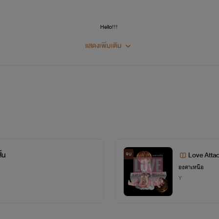
Hello!!!
แสดงเพิ่มเติม
ขอสวัสดีคนอ่านทุกคนนะคะ :)
" SAWASDEE NA KA :) "
นามปากกาเราชื่อ องศาเหนือ
เขียน > นิยายวาย YAOI (ชาย x ชาย) นะคะ :)
ไม่ได้เรียนเกี่ยวกับการเขียนวรรณกรรมมาโดยตรงนะคะ อาศัยที่ชอบอ่าน ชอบเขียน เลยศึกษาและลองที่
ั้น
Love Attack
จบ
ะรู้แล้วว่า การเขียนออกมาแต่ละตอน แต่ละเรื่อง มันยากกว่าการอ่านหลายเท่า เราก็จะพยายามต่อไปเรื่อย
องศาเหนือ
Y
พลาดประการใด ไม่ว่าจะด้วยเรื่องของเนื้อหา หรือ การใช้คำ สำหรับการเขียนเนื้อหา เราต้องขออภัยไว้ ณ ที