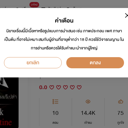
มาใหม่
การ์ตูน
ดรีมแชท
ธัญลิสต์
ค้นหา
คำเตือน
นิยายเรื่องนี้มีเนื้อหาหรือรูปแบบการนำเสนอ เช่น ภาพประกอบ เพศ ภาษา
Dark Valentine คุณร
เป็นต้น ที่อาจไม่เหมาะสมกับผู้อ่านที่อายุต่ำกว่า 18 ปี ควรใช้วิจารณญาน ใน
การอ่านหรือควรได้รับคำแนะนำจากผู้ใหญ่
YAOI ]
ยกเลิก
ตกลง
นักเขียน:
องศาเหนือ
Y
0.0
10
14.4K
75
ตอน
เข้าชม
ถูกใจ