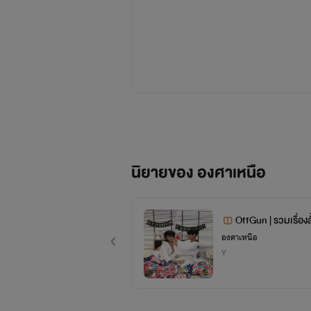
นิยายของ องศาเหนือ
ณ ตอนนี้ เราไม่ได้เป็นนักเขียนมืออาชีพนะคะ และ 
OffGun | รวมเรื่องส
แม้จ
องศาเหนือ
Y
ถ้าหากมีข้อผิด