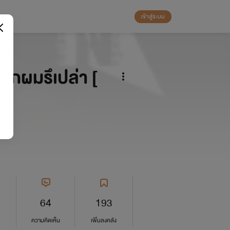
เข้าสู่ระบบ
ักผมรึเปล่า [
64
193
ความคิดเห็น
เพิ่มลงคลัง