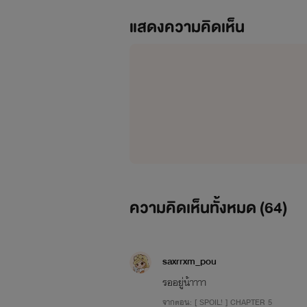
แสดงความคิดเห็น
และถ้ามีข้อติชมใด ๆ คนอ่านสามารถช่วยบ
ความคิดเห็นทั้งหมด (
64
)
saxrrxm_pou
รออยู่น้าาาา
จากตอน: [ SPOIL! ] CHAPTER 5