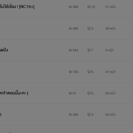
่ได้เรื่อง ! [NC18+]
986
10
21 หน้า
ย้ำอีกครั้งนะคะ !
580
3
39 หน้า
เนื้อหาเป็น Yaoi ชาย x ชาย นะคะ
แป้ง
และ !!!
543
7
9 หน้า
ควรต้อง !!!
705
6
37 หน้า
อ่านหน้าบทนำนี้ให้เข้าใจก่อนนะคะ
ข้าตอนนี้นะคะ )
61
0
24 หน้า
* - * - * - * - *
ว
300
3
24 หน้า
เปิดเรื่อง