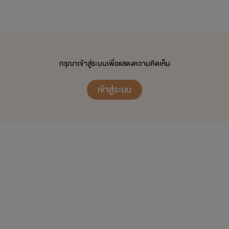
อก ช่วยเตือนเราได้เลยนะคะ พร้อมรับฟังเลย :) แต่ขอให้มีความสุภาพนะคะ :) ไม่เอาอคติมาคุยกันนะ :) เพื
องศาเหนือ :)
กรุณาเข้าสู่ระบบเพื่อแสดงความคิดเห็น
27.09.2018
เข้าสู่ระบบ
* - * - * - * - *
นิยายที่ทำอยู่ตอนนี้นะคะ :)
>>> นิยายเรื่องยาว 3 เรื่อง ( 20 - 45 ตอนจบ )