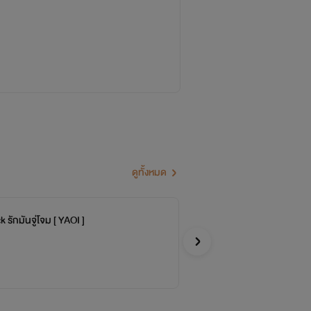
ดูทั้งหมด
จะเขียนนิยายของตัวเองออกมาด้วยความชอบส่วนตัว ถึง
 รักมันจู่โจม [ YAOI ]
SE
จบ
ๆ :)
องศาเห
Y
่นี้ด้วยนะคะ :)