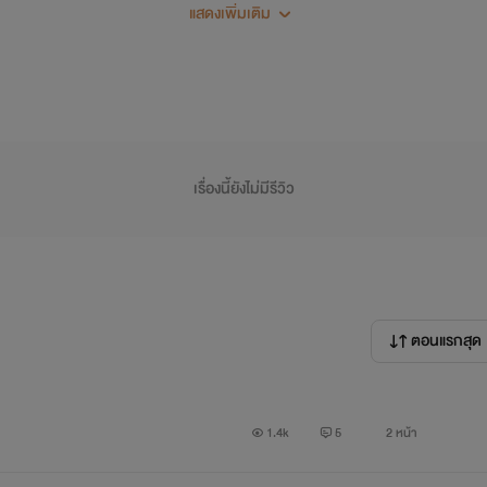
แสดงเพิ่มเติม
พื่อเพิ่มอรรถรสในการอ่าน ระดับการอ่านเรื่องนี้ถือเป็นวรรณกรรมสำห
ราม่านอกประเด็น หรือด้วยอคติ เราขออนุญาตลบนะคะ :)
นื้อเรื่องหลักนะคะ :)
เรื่องนี้ยังไม่มีรีวิว
ม่สะดวกใจอ่านหรือไม่ชอบแนวนี้ก็กด ( X ) ปิดได้เหมือนกันค่ะ ไม่ว
ตุจาก
ตอนแรกสุด
้านิยาย หรือหน้าบทนำ
1.4k
5
2 หน้า