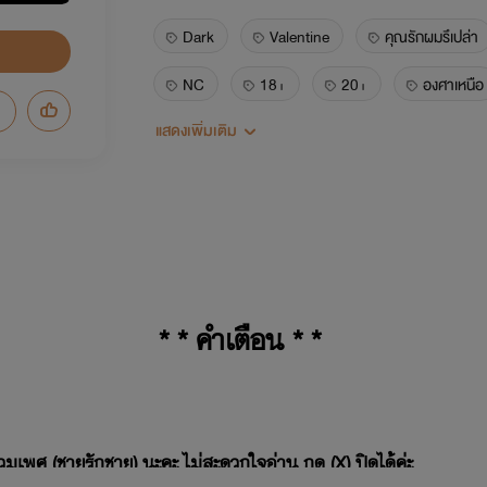
Dark
Valentine
คุณรักผมรึเปล่า
NC
18+
20+
องศาเหนือ
แสดงเพิ่มเติม
คาสิโน
มาเฟีย
]
* * คำเตือน * *
ักร่วมเพศ (ชายรักชาย) นะคะ ไม่สะดวกใจอ่าน กด (X) ปิดได้ค่ะ