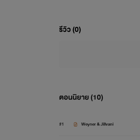
2. เนื้อหามีคำหยาบ และมีภาษาวิบัติ เ
ควรต้องพิจารณาก่อนอ่านนะคะ :)
รีวิว (0)
3. COMMENT หยาบคาย (จริงๆ) , ก่อด
4. อ่านบทนำหน้านี้ให้เข้าใจก่อนจะอ่านเ
5. เนื้อเรื่องหลัก DRAMA & ROMANCE ไ
6. นิยายมีการเด้งแจ้งเตือนบ่อยมีสาเห
ตอนนิยาย (
10
)
6.1 เข้ามาแก้ไขคำผิด , วรรคตอนในหน
6.2 โปรโมทเรื่องให้เป็นที่รู้จัก
#1
Weyner & Jillvani