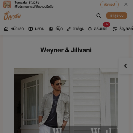
Tunwalai ธัญวลัย
เปิดแอป
เพื่อประสบการณ์ที่ดีกว่าบนมือถือ
เข้าสู่ระบบ
มาใหม่
หน้าแรก
นิยาย
อีบุ๊ก
การ์ตูน
ดรีมแชท
ธัญลิสต์
Weyner & Jillvani