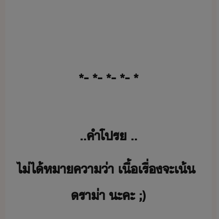
*​-​ ​*​-​ ​*​-​ ​*​-​ ​*
.​.​คำ​โปร​ ​.​.
ไ่ไ้​หาคา่า​ ​เื้เรื่​จะ​เ้​ ​
รา่า​ ​ะคะ​ ​;)