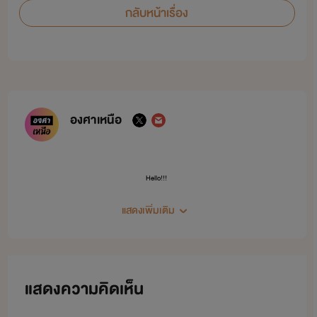
กลับหน้าเรื่อง
องศาเหนือ
Hello!!!
ขอสวัสดีคนอ่านทุกคนนะคะ :)
แสดงเพิ่มเติม
" SAWASDEE NA KA :) "
นามปากกาเราชื่อ องศาเหนือ
เขียน > นิยายวาย YAOI (ชาย x ชาย) นะคะ :)
แสดงความคิดเห็น