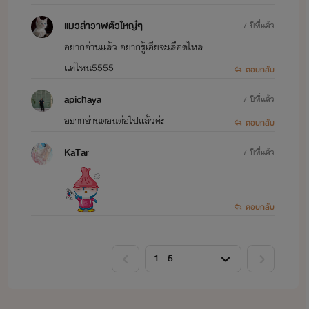
* - * - * - * - *
แมวล่าวาฬตัวใหญ๋ๆ
7 ปีที่แล้ว
อยากอ่านแล้ว อยากรู้เฮียจะเลือดไหล
นิยายที่ทำอยู่ตอนนี้นะคะ :)
แค่ไหน5555
ตอบกลับ
apichaya
7 ปีที่แล้ว
>>> นิยายเรื่องยาว 3 เรื่อง ( 20 - 45 ตอนจบ )
อยากอ่านตอนต่อไปแล้วค่ะ
ตอบกลับ
KaTar
7 ปีที่แล้ว
>> Love Attack ก็รัก . . . มันจู่โจม
( จบแล้ว )
( โรเวล X ซีโน่ ) ( แรนเดล X เรนนี่ )
ตอบกลับ
//
เปิดเรื่อง 28 / 07 / 2016
>> ปิดเรื่อง 13 / 01 / 2017
>> ลงใหม่ 09 / 09 / 2019
>> Little Doctor หมอไม่ให้เรียกเมีย
( จบแล้ว )