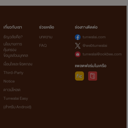
( ซานาย X แมทธิว )
//เปิดเรื่อง 06 / 01 / 2560
เกี่ยวกับเรา
ช่วยเหลือ
ช่องทางติดต่อ
>> ปิดเรื่อง 09 / 10 / 2561
ธัญวลัยคือ?
บทความ
tunwalai.com
นโยบายการ
FAQ
@webtunwalai
>> Dark Valentine คุณรักผมรึเปล่า ?
คุ้มครอง
tunwalai@ookbee.com
ข้อมูลส่วนบุคคล
( เวย์เนอร์ X จิลวานี่ )
เงื่อนไขและข้อตกลง
แพลตฟอร์มในเครือ
//เปิดเรื่อง 02 / 09 / 2562
Third-Party
>> กำลังเขียน และ เป็นงานเขียนปัจจุบันจ้าา :)
Notice
ดาวน์โหลด
Tunwalai Easy
>>> นิยายเรื่องสั้น 1 เรื่อง ( ตอนเดียวจบ )
(สำหรับ Android)
>> SEA & SUN ผมชื่อว่า . . .