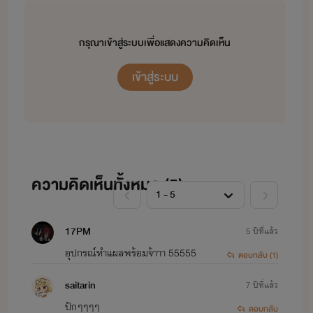
ณ ตอนนี้ เราไม่ได้เป็นนักเขียนมืออาชีพนะคะ และ ไม่ได้เรียนเกี่ยวกับการเขียนวรรณกรรมมาโดยตรง
นะคะ อาศัยที่ชอบอ่าน ชอบเขียน เลยศึกษาและลองที่จะเขียนนิยายของตัวเองออกมาด้วยความชอบ
ส่วนตัว ถึงแม้จะรู้แล้วว่า การเขียนออกมาแต่ละตอน แต่ละเรื่อง มันยากกว่าการอ่านหลายเท่า เราก็จะ
กรุณาเข้าสู่ระบบเพื่อแสดงความคิดเห็น
พยายามต่อไปเรื่อยๆ :)
เข้าสู่ระบบ
ถ้าหากมีข้อผิดพลาดประการใด ไม่ว่าจะด้วยเรื่องของเนื้อหา หรือ การใช้คำ สำหรับการเขียนเนื้อหา
เราต้องขออภัยไว้ ณ ที่นี้ด้วยนะคะ :)
และถ้ามีข้อติชมใด ๆ คนอ่านสามารถช่วยบอก ช่วยเตือนเราได้เลยนะคะ พร้อมรับฟังเลย :) แต่ขอให้มี
ความคิดเห็นทั้งหมด (
5
)
ความสุภาพนะคะ :) ไม่เอาอคติมาคุยกันนะ :) เพื่อเป็นการให้เกียรติซึ่งกันและกันค่ะ :)
17PM
องศาเหนือ :)
5 ปีที่แล้ว
อุปกรณ์ทำแผลพร้อมจ้าาา 55555
ตอบกลับ (1)
27.09.2018
saitarin
7 ปีที่แล้ว
ปักๆๆๆๆ
ตอบกลับ