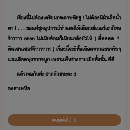
เรื่​ี้​ไ่ต้​เตรี​ระาษ​ทิชชู​ ​!​ ​ไ่ต้​ี​ผ้า​เช็้ำ​
ตา​ ​!​ ​.​ ​.​ ​.​ ​ข​แค่​ชุ​ุปรณ์​ทำแผล​ให้​เฮี​เ์​เร์​เขา​็​พ​
จ้าาาาา​ ​5555​ ​ไ่​เี​ซ้​็​เี​แล้​ั่​ให้​ ​(​ ตื​้​ ​!​!​ ​
ติ​เซ​เซร์​จ้าาาาาาา​ ​)​ ​เรื่​ี้​จะ​ีทั​้​เลืื​​จา​แผล​จริๆ​
​และ​เลื​พุ่​จา​จู​ ​เพราะ​เห็​ร่าา​เี​ทั้ั้​ คึคึ
แล้​เจั​ค่ะ​ ​ฝา​้​ะคะ​ ​:)
ศา​เหื
ตอนต่อไป