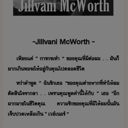
-​Jillvani​ ​McWorth​ ​-
เพีแค่​ ​“​ ​ารระทำ​ ​”​ ​ข​คุณ​ที่​ีต​่​ผ​ ​.​ ​.​ ​ั​็​
า​เิ​พ​จะ​ให้​ู่​ั​คุณ​ไป​ตลชีิต
ท่า​คำพู​ ​“​ ​ฉั​รั​เธ​ ​”​ข​คุณ​ต่าหา​ที่​ทำให้​ผ​
ตัสิใจ​จา​ลา​ ​.​ ​.​ ​เพราะ​คุณ​พู​คำ​ี้​ให้​ั​ ​“​ ​เธ​ ​”​ี​
าา​ใ​ชีิต​คุณ​ ​คารั​ข​คุณ​ที่​ี​ให้​ผ​ั้​ั​
เจ็ป​เหลืเิ​ ​“​ ​เ์​เร์​ ​”