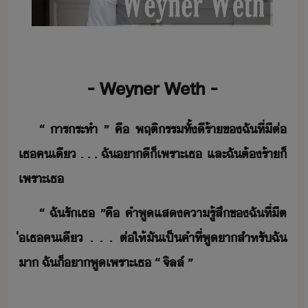
​-​ ​Weyner​ ​Weth​ ​-
“​ ​ารระทำ​ ​”​ ​คื​ ​พฤติรร​ทั้​ีร้า​ข​ฉัที​่​ีต​่​
เธ​คเี​ ​.​ ​.​ ​.​ ​ฉั​า​ี​็​เพราะ​เธ​ ​และ​ฉั​ต้​ร้า​็​
เพราะ​เธ
“​ ​ฉั​รั​เธ​ ​”​คื​ ​คำพู​แส​คารู้สึ​ข​ฉัที​่​ีต​
่​เธ​คเี​ ​.​ ​.​ ​.​ ​ต่ให้​ั​เป็​คำ​ที่​พู​า​สำหรั​ฉั​
า​ ​ฉั​็​า​พูเพราะ​เธ​ ​“​ ​จิลล​์​ ​”