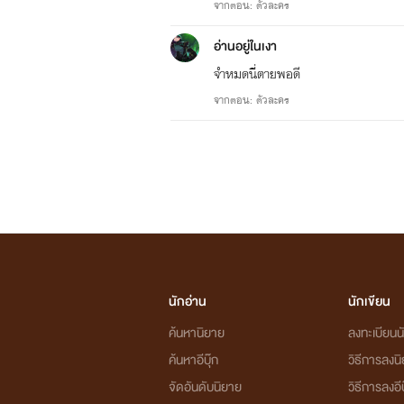
จากตอน: ตัวละคร
อ่านอยู่ในเงา
จำหมดนี่ตายพอดี
จากตอน: ตัวละคร
นักอ่าน
นักเขียน
ค้นหานิยาย
ลงทะเบียนนั
ค้นหาอีบุ๊ก
วิธีการลงน
จัดอันดับนิยาย
วิธีการลงอีบ