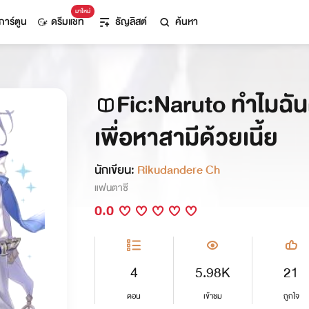
มาใหม่
การ์ตูน
ดรีมแชท
ธัญลิสต์
ค้นหา
Fic:Naruto ทำไมฉัน
เพื่อหาสามีด้วยเนี้ย
นักเขียน:
Rikudandere Ch
แฟนตาซี
0.0
4
5.98K
21
ตอน
เข้าชม
ถูกใจ