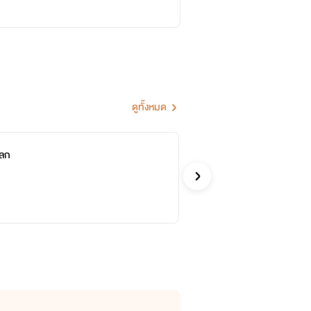
ดูทั้งหมด
โลก
ฮา
Rikuda
แฟนตาซ