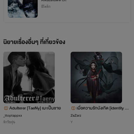
Rikudandere Ch
อีโรติก
4.ศึกทวนบังลังมหาเทพ '
ยังไม่ได้เขียน
'
5. ผจภัยครั้งแรกของผมหนะอยู่ในโลกแฟนตาซี [18+] '
ยังไม่ได้เขียน
'
6 .
ไม่จริงน้า~ผมเกิดใหม่กลายเป็นผู้หญิงในโลกแฟนตาซี [18+]
'
เขียนอยู่
'
นิยายเรื่องอื่นๆ ที่เกี่ยวข้อง
________________________________________
ส่วนรายชื่อนิยายที่ผมดรอปอยู่ '
ยังไม่ได้เขียน
'
Adulterer [TaeNy] เมะเป็นชาย
เมื่อความรักบังเกิด [identity v g
eisha x mechanic] { Yuri }
_ttoptappxx
ZeZarz
รักวัยรุ่น
Y