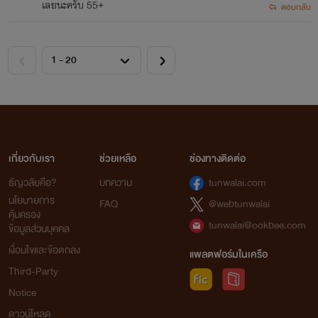
เลยนะครับ 55+
ตอบกลับ
เกี่ยวกับเรา
ช่วยเหลือ
ช่องทางติดต่อ
ธัญวลัยคือ?
บทความ
tunwalai.com
นโยบายการ
FAQ
@webtunwalai
คุ้มครอง
tunwalai@ookbee.com
ข้อมูลส่วนบุคคล
เงื่อนไขและข้อตกลง
แพลตฟอร์มในเครือ
Third-Party
Notice
ดาวน์โหลด