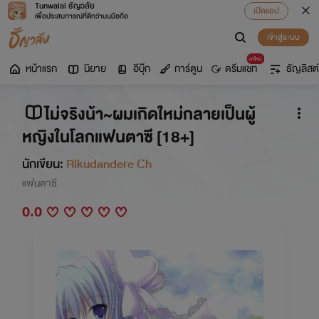
Tunwalai ธัญวลัย
เปิดแอป
เพื่อประสบการณ์ที่ดีกว่าบนมือถือ
เข้าสู่ระบบ
มาใหม่
หน้าแรก
นิยาย
อีบุ๊ก
การ์ตูน
ดรีมแชท
ธัญลิสต์
ไม่จริงน้า~ผมเกิดใหม่กลายเป็นผู้
หญิงในโลกแฟนตาซี [18+]
นักเขียน:
Rikudandere Ch
แฟนตาซี
0.0