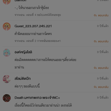
Baimon
-.,-ให้นางเอกเราเจ้าชุ้มั่งง
จากตอน: ตอนที่ 4 ขอไปเดทได้ไหมหลุย
ตอบกลับ
Guest_223.207.245.221
9 ปีที่แล้ว
คำผิดเยอะมากอ่านยากโคตร
จากตอน: ตอนที่ 2 การหมั่นของสองเรา
ตอบกลับ
องค์หญิงโลลิ
9 ปีที่แล้ว
ต่อเถิดดดดดดด//เรารอให้ตอนเยอะๆเดี๋ยวค่อย
มาอ่าน
ตอบกลับ
สไลม์ติดปีก
9 ปีที่แล้ว
ต่อๆๆ ของดีเเบบนี้
ตอบกลับ
Death มหาเทพเทวะพระเจ้าNC+
9 ปีที่แล้ว
เรื่องนี้ก็ดองไว้ก่อนเดียวมาอ่านน่า ลงรอได้