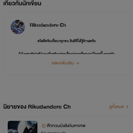
เกี่ยวกับนักเขียน
Rikudandere Ch
สวัสดีครับเพื่อนๆทุกคน ยินดีที่ได้รู้จักนะครับ
ถ้าใครสงสัยว่าทำไมผมถึงขยันปล่อยเรื่องบ่อยละก็ขอบอกไว้ตรงนี้เลยละกัน
แสดงเพิ่มเติม
ผมมีเรื่องที่อยากแต่งไว้เยอะนะครับแต่ยังไม่ได้เขียนเอาไว้นะครับ
แต่ผมตั้งใจเปิดเรื่องเอาไว้ก่อนนะครับแล้วค่อยตามเขียนที่หลังนะครับ
นี้คือรายชื่อเรื่องที่กำลังเขียนอยู่ตอนนี้นะครับ
นิยายของ Rikudandere Ch
ดูทั้งหมด
1.ฮาเร็มมอนเตอร์ '
เขียนอยู่
'
2.ฮาเร็มต่างโลก '
เขียนอยู่
'
ศึกทวนบังลังก์มหาเทพ
3.ผู้กล้าจอมมาร '
เขียนอยู่
'