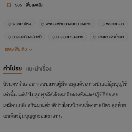
585
เพิ่มลงคลัง
พระเอกโหด
พระเอกร้ายนางเอกน่าสงสาร
พระเอกเลว
นางเอกท้องแล้วหนี
นางเอกน่าสงสาร
นางเอกเจ้าน้ำตา
แสดงเพิ่มเติม
ขวัญชนิดา
คำโปรย
แนะนำเรื่อง
สิรินทราก็แค่อยากตอบแทนผู้มีพระคุณด้วยการเป็นแม่อุ้มบุญให้
เท่านั้น แต่ทำไมคุณรุจถึงได้จงเกลียดจงชังและปฎิบัติต่อเธอ
เหมือนเกลียดกันมาแต่ชาติปางไหนนักจนเรื่องตาลปัตร สุดท้าย
เธอต้องอุ้มบุญลูกของเขาแทน