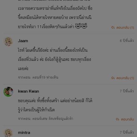
เวลารอความดราม่าที่แท้จริงในเรื่องถัดไป ซึ่ง
รี้ดเหมือนได้หายใจหายคอบ้าง เพราะนี่อ่านนิ
ยายไรท์มา 11เรื่องติดๆกันแล้วค่า 🤣🤣
ตอบกลับ (1)
Jaam
6 ปีที่แล้ว
ไรท์ โอเคขึ้นรึยังค่ะ อ่านเรื่องนี้ของไรท์เป็น
เรื่องที่3แล้ว ค่ะ ยังไงก็สู้สู้นะคะ ชอบทุกเรื่อง
เลยค่ะ
จากตอน: ตอนที่19 ห่างเหิน
ตอบกลับ (1)
kwan Kwan
7 ปีที่แล้ว
ขอบคุณ​ค่ะ​ ทั้งซึ้งทั้งเศร้า​ แต่​อย่าง​น้อยสิ ก็​ได้​
รู้​ว่า​ใคร​เป็น​ผู้​ให้​กำเนิด​
จากตอน: ตอนพิเศษ ติดเหรียญแล้วจ้า
ตอบกลับ
mintra
7 ปีที่แล้ว