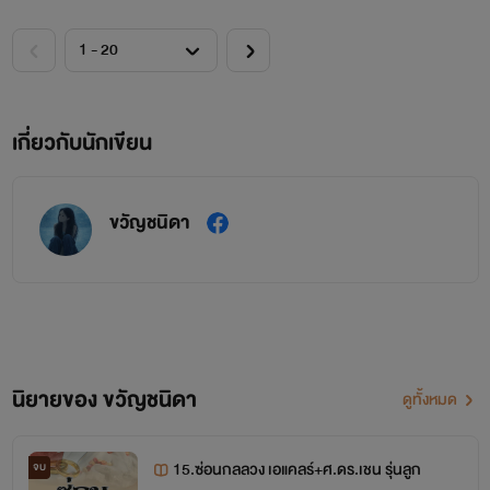
เกี่ยวกับนักเขียน
ขวัญชนิดา
นิยายของ ขวัญชนิดา
ดูทั้งหมด
15.ซ่อนกลลวง เอแคลร์+ศ.ดร.เชน รุ่นลูก
จบ