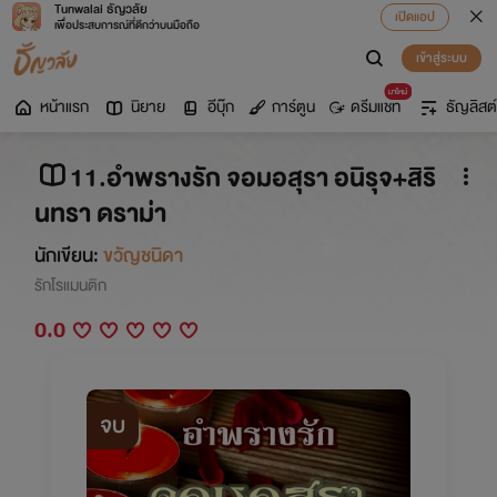
Tunwalai ธัญวลัย
เปิดแอป
เพื่อประสบการณ์ที่ดีกว่าบนมือถือ
เข้าสู่ระบบ
มาใหม่
หน้าแรก
นิยาย
อีบุ๊ก
การ์ตูน
ดรีมแชท
ธัญลิสต์
11.อำพรางรัก จอมอสุรา อนิรุจ+สิริ
นทรา ดราม่า
นักเขียน:
ขวัญชนิดา
รักโรแมนติก
0.0
จบ