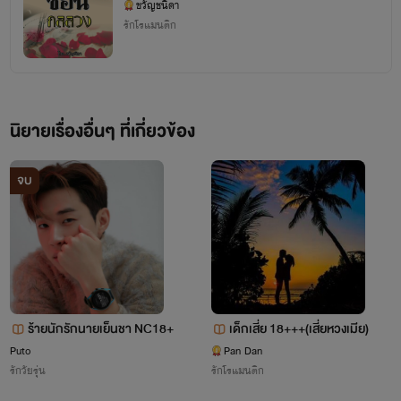
ขวัญชนิดา
รักโรแมนติก
นิยายเรื่องอื่นๆ ที่เกี่ยวข้อง
จบ
ร้ายนักรักนายเย็นชา NC18+
เด็กเสี่ย 18+++(เสี่ยหวงเมีย)
Puto
Pan Dan
รักวัยรุ่น
รักโรแมนติก