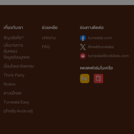
เกี่ยวกับเรา
ช่วยเหลือ
ช่องทางติดต่อ
ธัญวลัยคือ?
บทความ
tunwalai.com
นโยบายการ
FAQ
@webtunwalai
คุ้มครอง
tunwalai@ookbee.com
ข้อมูลส่วนบุคคล
เงื่อนไขและข้อตกลง
แพลตฟอร์มในเครือ
Third-Party
Notice
ดาวน์โหลด
Tunwalai Easy
(สำหรับ Android)