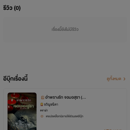
รีวิว (0)
เรื่องนี้ยังไม่มีรีวิว
อีบุ๊กเรื่องนี้
ดูทั้งหมด
อำพรางรัก จอมอสุรา (อนิ
รุจ+สิรินทรา)
ขวัญชนิดา
ดราม่า
เคยปลดล็อกนิยายได้ส่วนลดอีบุ๊ก