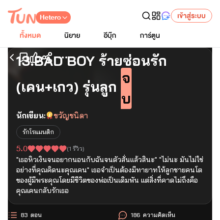
เข้าสู่ระบบ
Hetero
ทั้งหมด
นิยาย
อีบุ๊ก
การ์ตูน
13.BAD BOY ร้ายซ่อนรัก
เริ่มอ่านตอนแรก
จ
(เคน+เกว) รุ่นลูก
บ
นักเขียน:
ขวัญชนิดา
รักโรแมนติก
5.0
(
1
รีวิว)
"เธอหิวเงินจนอยากนอนกับฉันจนตัวสั่นแล้วสินะ" "ไม่นะ มันไม่ใช่
อย่างที่คุณคิดนะคุณเคน" เธอจำเป็นต้องมีทายาทให้ลูกชายคนโต
ของผู้มีพระคุณโดยมีชีวิตของพ่อเป็นเดิมพัน แต่สิ่งที่คาดไม่ถึงคือ
คุณเคนกลับรักเธอ
83
ตอน
186
ความคิดเห็น