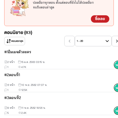
นิยายทุกเรื่​องที่ขวัญชนิดาแต่ง​เป็นลิขสิทธิ์​ของนักเขียน​ขวัญ​ชนิดา
ปลดล็อกทุกตอน ตั้งแต่ตอนที่ยังไม่ได้ปลดล็อก
จนถึงตอนล่าสุด
เท่านั้น​
สงวนลิขสิทธิ์ตามพระราชบัญญัติลิขสิทธิ์ พ.ศ. 2537 ห้ามคัดลอก 
ซื้อเลย
ทำซ้ำ ดัดแปลงหรือนำส่วนไดส่วนหนึ่งในนิยายไปเผยแพร่ไม่ว่ากรณี
ไดๆ ทั้งสิ้นโดยไม่ได้รับอนุญาตจากเจ้าของ ผลงาน การละเมิดลิขสิทธิ์ถือ
ตอนนิยาย (83)
เป็นการกระทำที่มีความผิดทางกฎหมายตาม พรบ.ลิขสิทธิ์ พ.ศ. 2537 
ผู้กระทำความผิดต้องได้รับโทษตามพระราชบัญญัติที่กำหนดไว้​
ตอนแรกสุด
1 - 20
#
1
อิมเมจตัวละคร
2 หน้า
15 ม.ค. 2563 03:15 น.
1
4.7K
#
2
ตอนที่1
6 หน้า
10 พ.ย. 2562 07:07 น.
1
12.5K
#
3
ตอนที่2
8 หน้า
11 พ.ย. 2562 19:56 น.
5
2.4K