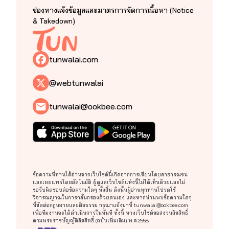
ช่องทางแจ้งข้อมูลและมาตรการจัดการเนื้อหา (Notice
& Takedown)
tunwalai.com
@webtunwalai
tunwalai@ookbee.com
ข้อความที่ท่านได้อ่านจากเว็บไซต์นี้เกิดจากการเขียนโดยสาธารณชน
และเผยแพร่โดยอัตโนมัติ ผู้ดูแลเว็บไซต์แห่งนี้ไม่ได้เห็นด้วยและไม่
ขอรับผิดชอบต่อข้อความใดๆ ทั้งสิ้น ดังนั้นผู้อ่านทุกท่านโปรดใช้
วิจารณญาณในการกลั่นกรองด้วยตนเอง และหากท่านพบข้อความใดๆ
ที่ขัดต่อกฎหมายและศีลธรรม กรุณาแจ้งมาที่
tunwalai@ookbee.com
เพื่อทีมงานจะได้ดำเนินการในทันที ทั้งนี้ ทางเว็บไซต์ขอสงวนลิขสิทธิ์
ตามพระราชบัญญัติลิขสิทธิ์ (ฉบับเพิ่มเติม) พ.ศ.2558