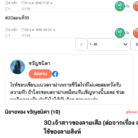
9 หน้า
01 ธ.ค. 2562 17:37 น.
30
หรือ
1
1.7K
#
20
ตอนที่18
9 หน้า
02 ธ.ค. 2562 09:00 น.
30
หรือ
1
1.7K
1 - 20
ขวัญชนิดา
ติดตาม
ไรท์ชอบเขียนแนวดราม่าเพราะชีวิตไรท์ไม่เคยสมหวังกับ
ความรัก ถ้าใครชอบดราม่าเหมือนกันเชิญทางนี้นะคะ ช่วย
กดติดตามเป็นกำลังใจให้กันด้วย ขอบคุณค่ะ
นิยายของ ขวัญชนิดา (10)
ดูทั้งหมด
จบ
30.เจ้าสาวของลายเสือ (ต่อจากเรื่อง
ใช้ของลายสิงห์