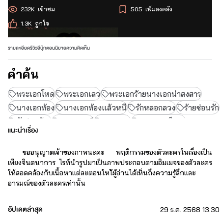
232K
เข้าชม
505
เพิ่มลงคลัง
1.3K
ถูกใจ
รายละเอียด
รีวิว
อีบุ๊ก
ตอนนิยาย
ความคิดเห็น
คำค้น
พระเอกโหด
พระเอกเลว
พระเอกร้ายนางเอกน่าสงสาร
นางเอกท้อง
นางเอกท้องแล้วหนี
รักหลอกลวง
ร้ายซ่อนรัก
รักซ่อนร้าย
แบดบอยด์
แบดบอย
พระเอกเย็นชา
แนะนำเรื่อง
ขออนุญาตเจ้าของภาพนะคะ พฤติกรรมของตัวละครในเรื่องเป็น
เพียงจินตนาการ ไรท์นำรูปมาเป็นภาพประกอบตามอิมเมจของตัวละคร
ให้สอดคล้องกับเนื้อหาแต่ละตอนใหไ้ผู้อ่านได้เห็นถึงความรู้สึกและ
อารมณ์ของตัวละครเท่านั้น
เด็กสาวสู้ชีวิตอย่างเธอจำเป็นต้องมีทายาทให้แก่ลูกชายคนโตของผู้
อัปเดตล่าสุด
29 ธ.ค. 2568 13:30
มีพระคุณโดยมีชีวิตของพ่อเป็นเดิมพัน