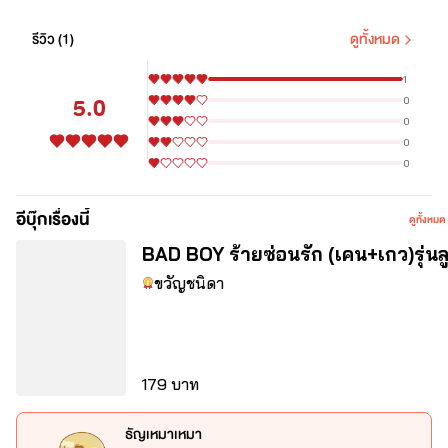
รีวิว (
1
)
ดูทั้งหมด
1
คมกริช อัศวะเทวา
5.0
0
ทายาทคนโตของคิมหันต์และไลลา (จากเรื่อง ทาสรักราคีมาร)
0
0
0
อีบุ๊กเรื่องนี้
ดูทั้งหมด
เกวลิน กลิ่นดรุณ
BAD BOY ร้ายซ่อนรัก (เคน+เกว)รุ่นล
(จากเรื่อง BAD BOY รักหลอกลวง)
ขวัญชนิดา
"เธอหิวเงินจนอยากนอนกับฉันจนตัวสั่นแล้วสินะ"
"ไม่นะ มันไม่ใช่อย่างที่คุณคิดนะคุณเคน"
เงื่อนไขคือแค่มีทายาทให้เท่านั้นเธอถึงจะไปจากที่นี่ได้ แต่คนไม่
179 บาท
เจียมตัวอย่างเธอกลับไปหลงรักคนที่ไร้หัวใจอย่างเขาเข้าจนได้
.
ธัญเหมาเหมา