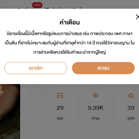
มาใหม่
การ์ตูน
ดรีมแชท
ธัญลิสต์
ค้นหา
คำเตือน
นิยายเรื่องนี้มีเนื้อหาหรือรูปแบบการนำเสนอ เช่น ภาพประกอบ เพศ ภาษา
คลับบำบัดเซ็กส์ in
เป็นต้น ที่อาจไม่เหมาะสมกับผู้อ่านที่อายุต่ำกว่า 18 ปี ควรใช้วิจารณญาน ใน
การอ่านหรือควรได้รับคำแนะนำจากผู้ใหญ่
นักเขียน:
เย้ายวนรัก@2465
ยกเลิก
ตกลง
อีโรติก
0.0
29
9.39K
39
ตอน
เข้าชม
ถูกใจ