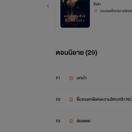
อีโรติก
เคยปลดล็อกนิยายได้ส่วน
ลูกค้ารายที่สองของท่านเซอร์ปีศาจ
ซาแมนธา เด็กสาวที่ถูกบูลลี่ รังแก ก
ตอนนิยาย (
29
)
ใบปลิวนั้น...
ทำให้เธอนึกขำ
#1
บทนำ
แต่ใบปลิวจากคลับของอินคิวบัส
#2
ยิ้มของเทพีแห่งความโศกเศร้า NC
กำลังจะนำพามาซึ่งท่านเซอร์ปีศาจ
#3
ล่องลอย
ที่จะบำบัดเธอด้วยตัณหาและความตาย