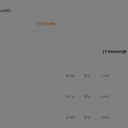
ลดอีบุ๊ก
119 บาท
ลั่นแกล้ง จนอยากไร้ตัวตนไปจากบนโลกใบนี้
ตอนแรกสุด
531
0
1 หน้า
731
0
6 หน้า
307
0
9 หน้า