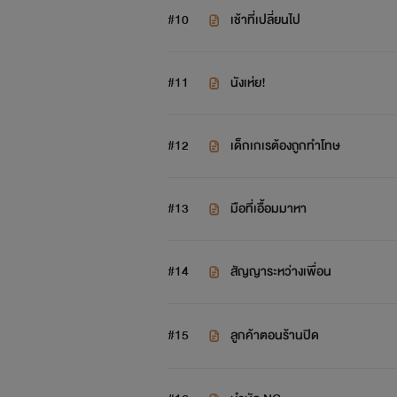
“มันงดงาม น่าเปิดเผย ให้ชายทั้งโลกได้ย
#10
เช้าที่เปลี่ยนไป
เขารู้ได้อย่างไรกันนะ...
#11
นังเห่ย!
เสียงของเธอกระซิบดังขึ้น ท่ามกลางพายุ
ไปตามหน้าท้องเนียน
#12
เด็กเกเรต้องถูกทำโทษ
“ผิวเจ้าเหมือนครีม ละมุนมือ สะอ้านสะ
#13
มือที่เอื้อมมาหา
ปลายลิ้นของท่านเซอร์แลบออกมาเลียริ
#14
สัญญาระหว่างเพื่อน
#15
ลูกค้าตอนร้านปิด