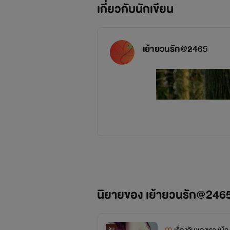
เกี่ยวกับนักเขียน
เย้ายวนรัก@2465
นิยายของ เย้ายวนรัก@246
จบ