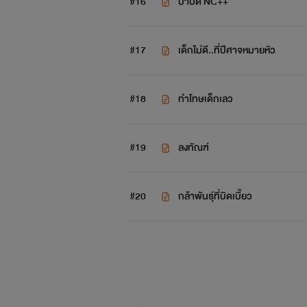
#16
บำบัด NC++
#17
เด็กไม่ดี..ที่ปีศาจหมายหัว
#18
ทำโทษเด็กเลว
#19
ลงทัณฑ์
#20
กล้าพันธุ์ที่บิดเบี้ยว