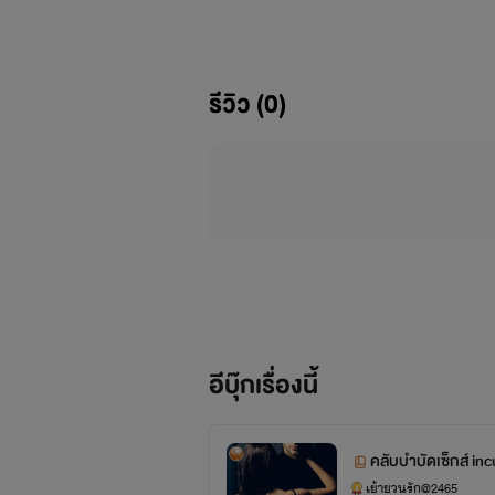
รีวิว (0)
อีบุ๊กเรื่องนี้
คลับบำบัดเซ็กส์ in
เย้ายวนรัก@2465