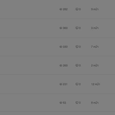
282
0
9 หน้า
ละหง...ทรวงอก...”
360
0
3 หน้า
อนลงถึงทรวงงาม ที่มือของหล่อนปิดบังไว้ ท่านเซอร์จับมือนั้นแยกออก
คล้น จนซาแมนธาเปล่งเสียงครางออกมา เธอเคยโดนสัมผัสตรงนี้มาก่อ
330
0
7 หน้า
อิ่มอูมคลี่กลีบของมัน น้ำหวานกำลังเริ่มเอ่อ กับสัมผัสอันแสนสยิวร
260
0
2 หน้า
231
0
12 หน้า
ยงครางเบาๆ อย่างสุขสม เมื่อปลายนิ้วกำลังสะกิดเบาๆ ที่ยอดอกสีเบอร์ร
63
0
8 หน้า
่ยิ้มอย่างยินดีกับสิ่งที่ได้ยล เสียงนั้นเอ่ยต่ออย่างนิ่มนวล