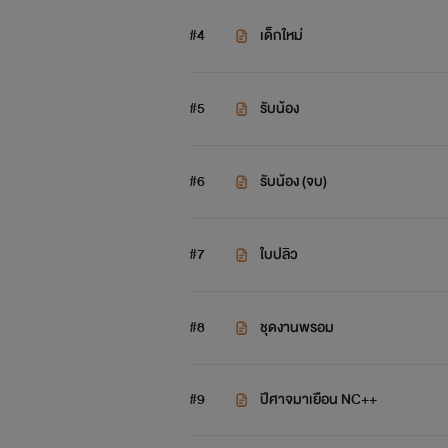
โปรยปราย...
#4
เด็กใหม่
“ตาของเจ้า...ปากของเจ้า...ลำคอเรียว
#5
รับน้อง
มือนั้นเลื่อนลงต่ำตามคำพูด เมื่อเลื่
งามที่ได้เห็น มือของเขากอบกุมคลึงเ
#6
รับน้อง (จบ)
รู้สึก...อะไรแบบนี้มาก่อนเลย
ผีเสื้อนับร้อยกำลังกรีดปีก กลีบกุหลาบ
#7
ใบปลิว
“ท่าน...”
#8
ชุดงานพรอม
เสียงเธอเอ่ยได้เพียงนี้ แล้วก็เปล่งเสี
#9
ปีศาจมาเยือน NC++
มือของเขากดเธอให้นอนลง ริมฝีปากนั้นคลี