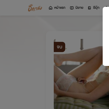
หน้าแรก
นิยาย
อีบุ๊ก
จบ