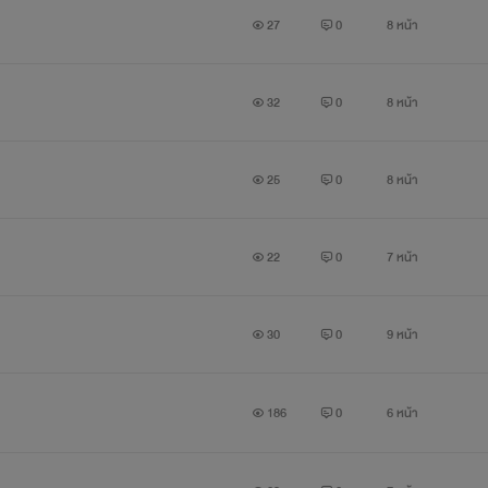
ลความงาม ให้หญิงทั้งปฐพีได้ริษยาเจ้า แทนที่จะปิดมันไว้ภายใต้เสื้อ
27
0
8 หน้า
32
0
8 หน้า
หฤหรรษ์ที่เขากำลังก่อให้เกิดกับตัวเธอ ซาแมนธาหลับตาพริ้ม ครางเสี
25
0
8 หน้า
อาดน่าลิ้มรส”
22
0
7 หน้า
มฝีปากอันแห้งผากของตน คืนนี้...เขาอยากจะร่ายมนต์บางบทให้เธอ
30
0
9 หน้า
186
0
6 หน้า