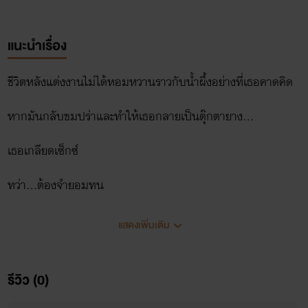
แนะนำเรื่อง
ชีวิตหลังแต่งงานไม่ได้หอมหวานราวกับน้ำผึ้งอย่างที่เธอคาดคิด
หากมันกลับขมปร่าและทำให้เธอกลายเป็นตุ๊กตายาง...
เธอเกลียดเซ็กซ์
ทว่า...ต้องจำยอมทน
ท่านเซอร์จะช่วยแก้บำบัดให้เธอได้ไหม?
แสดงเพิ่มเติม
ใครจะเป็นคนถูกลงโทษ...
รีวิว (0)
ยินดีต้อนรับสู่อินคิวบัสคลับ ท่านเซอร์พร้อมจะแก้ปัญหาให้คุณ