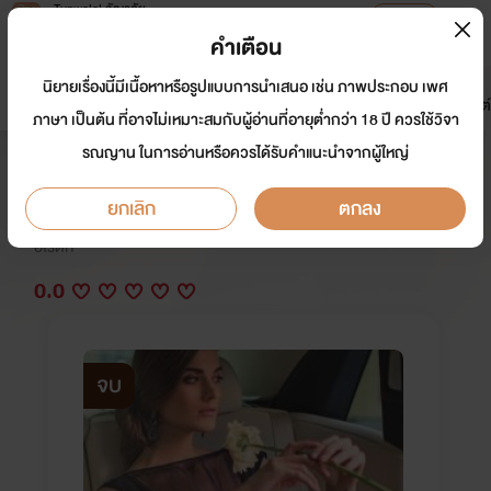
Tunwalai ธัญวลัย
เปิดแอป
เพื่อประสบการณ์ที่ดีกว่าบนมือถือ
คำเตือน
เข้าสู่ระบบ
นิยายเรื่องนี้มีเนื้อหาหรือรูปแบบการนำเสนอ เช่น ภาพประกอบ เพศ
มาใหม่
หน้าแรก
นิยาย
อีบุ๊ก
การ์ตูน
ดรีมแชท
ธัญลิสต์
ภาษา เป็นต้น ที่อาจไม่เหมาะสมกับผู้อ่านที่อายุต่ำกว่า 18 ปี ควรใช้วิจา
รณญาน ในการอ่านหรือควรได้รับคำแนะนำจากผู้ใหญ่
คลับบำบัดเซ็กซ์ incubus club 3
ยกเลิก
ตกลง
นักเขียน:
เย้ายวนรัก@2465
อีโรติก
0.0
จบ