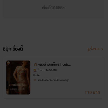
ด้วยตัณหา...และความตาย
เรื่องนี้ยังไม่มีรีวิว
อีบุ๊กเรื่องนี้
ดูทั้งหมด
คลับบำบัดเซ็กซ์ incubus
club 3
เย้ายวนรัก@2465
อีโรติก
เคยปลดล็อกนิยายได้ส่วนลดอีบุ๊ก
119 บาท