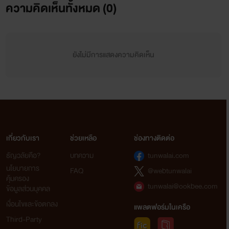
ความคิดเห็นทั้งหมด (
0
)
ฝากด้วยนะคะ
ยังไม่มีการแสดงความคิดเห็น
เกี่ยวกับเรา
ช่วยเหลือ
ช่องทางติดต่อ
ธัญวลัยคือ?
บทความ
tunwalai.com
นโยบายการ
FAQ
@webtunwalai
คุ้มครอง
tunwalai@ookbee.com
ข้อมูลส่วนบุคคล
เงื่อนไขและข้อตกลง
แพลตฟอร์มในเครือ
Third-Party