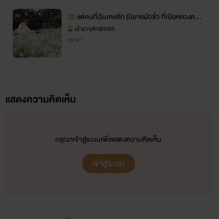
แด่คนที่ฉันเคยรัก (นิยายผัวชั่ว ที่เมียหลวงควร
จบ
อ่าน) 20++ โหดนะบอกไว้ก่อน
เย้ายวนรัก@2465
ดราม่า
แสดงความคิดเห็น
ยินดีที่ได้รู้จักทุกคนค่ะ
กรุณาเข้าสู่ระบบเพื่อแสดงความคิดเห็น
ยินดีต้อนรับสู่ เย้ายวนรัก
เข้าสู่ระบบ
ที่นี่มีแต่ความฟินจ้า