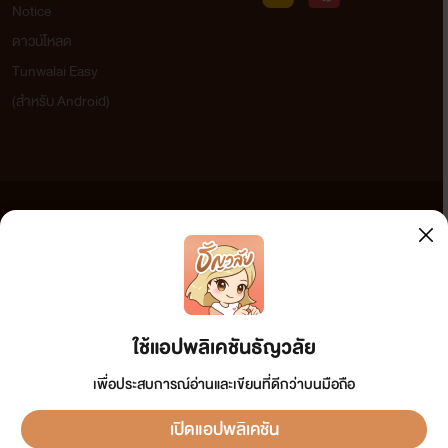
Notice
ดาวน์โหลด
Tunwalai Easy
(สำหรับ Android)
ข้อความที่ท่านได้อ่านจากเว็บไซต์นี้เกิดจากการเขียนโดยสาธารณชนและเผยแพร่โดยอัตโนมัติ ผู้ดูแล
เว็บไซต์แห่งนี้ไม่ได้เห็นด้วยและไม่ขอรับผิดชอบต่อข้อความใดๆ ทั้งสิ้น ดังนั้นผู้อ่านทุกท่านโปรดใช้
วิจารณญาณในการกลั่นกรองด้วยตนเอง และหากท่านพบข้อความใดๆ ที่ขัดต่อกฎหมายและศีลธรรม
กรุณาแจ้งมาที่ tunwalai@ookbee.com เพื่อทีมงานจะได้ดำเนินการในทันที ทั้งนี้ ทางเว็บไซต์ขอสงวน
ลิขสิทธิ์ตามพระราชบัญญัติลิขสิทธิ์ (ฉบับเพิ่มเติม) พ.ศ.2558
ใช้แอปพลิเคชันธัญวลัย
เพื่อประสบการณ์อ่านและเขียนที่ดีกว่าบนมือถือ
เปิดแอปพลิเคชัน