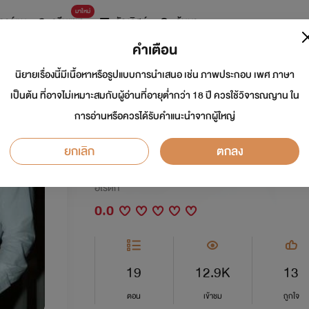
มาใหม่
การ์ตูน
ดรีมแชท
ธัญลิสต์
ค้นหา
คำเตือน
นิยายเรื่องนี้มีเนื้อหาหรือรูปแบบการนำเสนอ เช่น ภาพประกอบ เพศ ภาษา
เตียงพิศวาส ตอน เสพร
เป็นต้น ที่อาจไม่เหมาะสมกับผู้อ่านที่อายุต่ำกว่า 18 ปี ควรใช้วิจารณญาน ใน
การอ่านหรือควรได้รับคำแนะนำจากผู้ใหญ่
27+++
ยกเลิก
ตกลง
นักเขียน:
ณิการ์
อีโรติก
0.0
19
12.9K
13
ตอน
เข้าชม
ถูกใจ