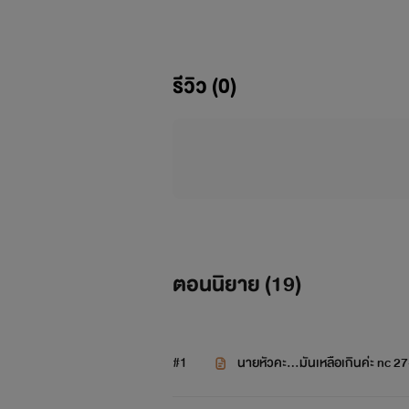
แก่นกายเข้าออกในกุหลาบหวานของคีชฎ
“อะ!...อ๊า!....นายหัวขา.....
รีวิว (0)
เสียดสีกันทำให้ร้อนแถมซาบซ่านจนต้อง
“ขอแรงๆ นะคลีนน้อยของฉัน....โอว
ความหนักหน่วง จนทำให้เนินเนื้อกับแก
mage
ตอนนิยาย (
19
)
#1
นายหัวคะ...มันเหลือเกินค่ะ nc 2