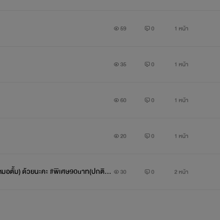
59
0
1 หน้า
35
0
1 หน้า
60
0
1 หน้า
20
0
1 หน้า
(หมอตั้ม) ด้วยนะคะ #พิเศษ90uาท(ปกติ 1
30
0
2 หน้า
) “อย่าทำแบบนี้กับนิ่ม” “ทำไม พี่จะทำ” เขา