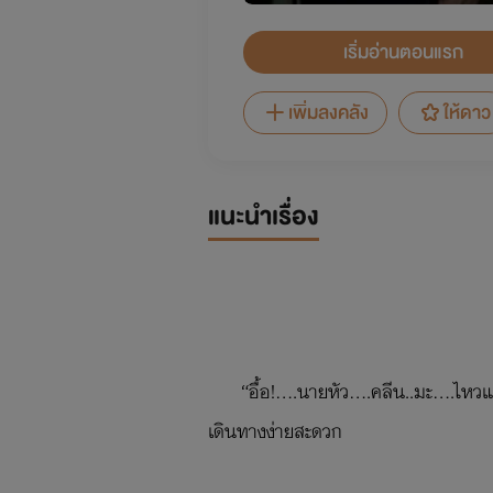
เริ่มอ่านตอนแรก
เพิ่มลงคลัง
ให้ดาว
แนะนำเรื่อง
“อื้อ!....นายหัว....คลีน..มะ...
เดินทางง่ายสะดวก
“ฉันก็ไม่ไหวแล้วกระต่ายน้อย...