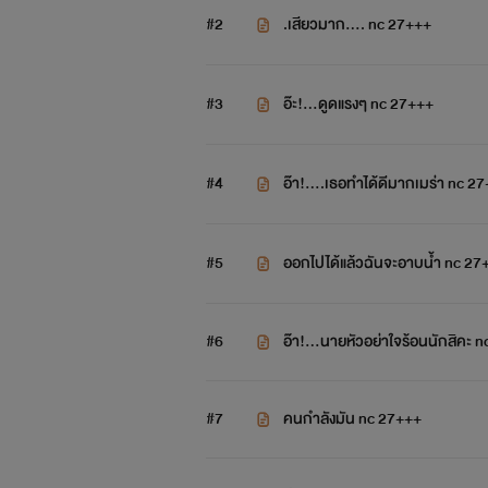
#2
.เสียวมาก.... nc 27+++
#3
อ๊ะ!...ดูดแรงๆ nc 27+++
#4
อ๊า!....เธอทำได้ดีมากเ
#5
ออกไปได้แล้วฉันจะอาบน้ำ nc 27
#6
อ๊า!...นายหัวอย่าใจร้อนนักสิคะ 
#7
คนกำลังมัน nc 27+++