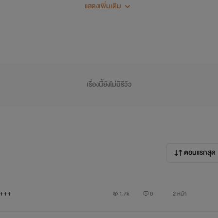
แสดงเพิ่มเติม
าอย่างหนักหน่วงเป็นจังหวะสลับกันไป
” สาวน้อยร้องครวญออกมาด้วยความเสียวซ่านกับการที่ชายหนุ่ม
ครวญคราง แถมมือเล็กทั้งสองก็จิกผ้าปูที่นอนเพื่อหาที่ระบายความซ่
์!....” เมื่อถูกร่างน้อยๆ บีบรัดเร่งแก่นกายร้อน ชายหนุ่มก็ไม
เรื่องนี้ยังไม่มีรีวิว
่นกายร้อนของชายหนุ่มกระทบกันจนเกิดเสียงดังลั่นห้องไม่มีหยุด
ตอนแรกสุด
7+++
1.7k
0
2 หน้า