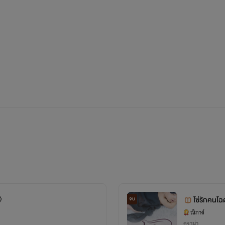
โซ่รักคนโฉ

จบ
ณิการ์
ดราม่า