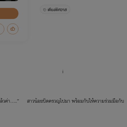
เตียงพิศวาส
i
.ไหวแล้วค่า.....” สาวน้อยบิดครวญไปมา พร้อมกับให้ความร่วมมือกับ
..เธอช่างบีบรัดฉันแน่นเหลือเกิน.....” เอ่ยเสียงแหบพร่า พร้อมก