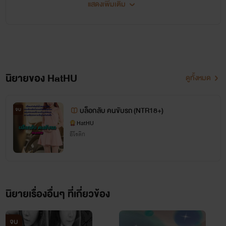
- คนที่ปลดล๊อคอ่านนิยายรายตอนครบทุกตอนของแต่ละเรื่อง สามารถอ่าน E-Book ได้ฟรี ที่แอพ
แสดงเพิ่มเติม
ธัญวลัยนะครับ
ช่องทางติดต่อ
https://www.facebook.com/profile.php?id=61590468986248
https://vk.com/id650813739
นิยายของ HatHU
ดูทั้งหมด
https://x.com/HatHUnew
Line ID : hubackback
บล็อกลับ คนขับรถ (NTR18+)
จบ
hathunew@gmail.com
HatHU
อีโรติก
https://www.instagram.com/hubackback/
นิยายเรื่องอื่นๆ ที่เกี่ยวข้อง
จบ