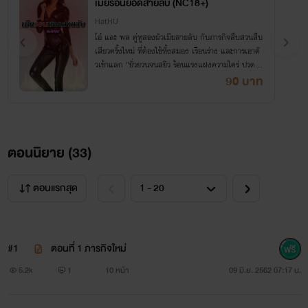
เมียร้อนยอดสายลับ (NC18+)
็HatHU
โอ๋ และ พล คู่หูสองผัวเมียสายลับ กับภารกิจสืบสวนสืบ
เสียวครั้งใหม่ ที่ต้องใช้ทั้งสมอง เรือนร่าง และการเอาตั
วเข้าแลก “ยั่วยวนจนสยิว ร้อนแรงแฝงความใคร่ ปวดตั
บแต่เร้าใจ สไตล์ HatHU”
90 บาท
ตอนนิยาย (
33
)
ตอนแรกสุด
#1
ตอนที่ 1 ภารกิจใหม่
5.2k
1
10 หน้า
09 มิ.ย. 2562 07:17 น.