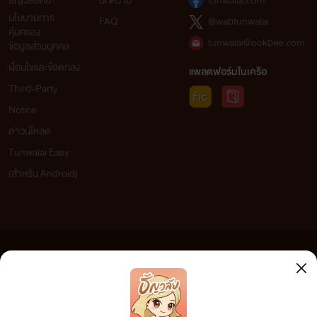
ธัญวลัยคือ?
บทความ
tunwalai.com
นโยบายการ
FAQ
@webtunwalai
คุ้มครอง
tunwalai@ookbee.com
ข้อมูลส่วนบุคคล
เงื่อนไขและข้อตกลง
แพลตฟอร์มในเครือ
Third-Party
Notice
ดาวน์โหลด
Tunwalai Easy
(สำหรับ Android)
ข้อความที่ท่านได้อ่านจากเว็บไซต์นี้เกิดจากการเขียนโดยสาธารณชนและเผยแพร่โดยอัตโนมัติ ผู้ดูแล
เว็บไซต์แห่งนี้ไม่ได้เห็นด้วยและไม่ขอรับผิดชอบต่อข้อความใดๆ ทั้งสิ้น ดังนั้นผู้อ่านทุกท่านโปรดใช้
วิจารณญาณในการกลั่นกรองด้วยตนเอง และหากท่านพบข้อความใดๆ ที่ขัดต่อกฎหมายและศีลธรรม
กรุณาแจ้งมาที่ tunwalai@ookbee.com เพื่อทีมงานจะได้ดำเนินการในทันที ทั้งนี้ ทางเว็บไซต์ขอสงวน