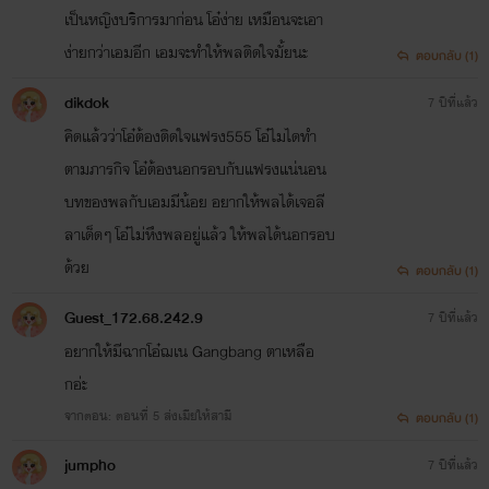
เป็นหญิงบริการมาก่อน โอ๋ง่าย เหมือนจะเอา
ง่ายกว่าเอมอีก เอมจะทำให้พลติดใจมั้ยนะ
ตอบกลับ (1)
dikdok
7 ปีที่แล้ว
คิดแล้วว่าโอ๋ต้องติดใจแฟรง555 โอ๋ไมไดทำ
ตามภารกิจ โอ๋ต้องนอกรอบกับแฟรงแน่นอน
บทของพลกับเอมมีน้อย อยากให้พลได้เจอลี
ลาเด็ดๆ โอ๋ไม่หึงพลอยู่แล้ว ให้พลได้นอกรอบ
ด้วย
ตอบกลับ (1)
Guest_172.68.242.9
7 ปีที่แล้ว
อยากให้มีฉากโอ๋ฌเน Gangbang ตาเหลือ
กอ่ะ
จากตอน: ตอนที่ 5 ส่งเมียให้สามี
ตอบกลับ (1)
jumpho
7 ปีที่แล้ว