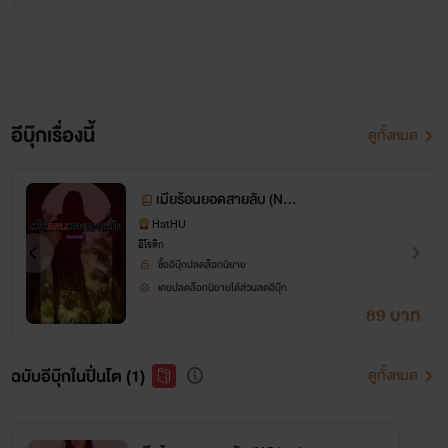
อีบุ๊กเรื่องนี้
ดูทั้งหมด
เมียร้อนยอดสายลับ (NC1
8+)
HatHU
อีโรติก
ซื้ออีบุ๊กปลดล็อกนิยาย
เคยปลดล็อกนิยายได้ส่วนลดอีบุ๊ก
89 บาท
ฉบับอีบุ๊กในปิ่นโต (1)
ดูทั้งหมด