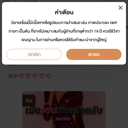
Tunwalai ธัญวลัย
เปิดแอป
เพื่อประสบการณ์ที่ดีกว่าบนมือถือ
คำเตือน
เข้าสู่ระบบ
นิยายเรื่องนี้มีเนื้อหาหรือรูปแบบการนำเสนอ เช่น ภาพประกอบ เพศ
มาใหม่
หน้าแรก
นิยาย
อีบุ๊ก
การ์ตูน
ดรีมแชท
ธัญลิสต์
ภาษา เป็นต้น ที่อาจไม่เหมาะสมกับผู้อ่านที่อายุต่ำกว่า 18 ปี ควรใช้วิจา
รณญาน ในการอ่านหรือควรได้รับคำแนะนำจากผู้ใหญ่
เมียร้อนยอดสายลับ (NC18+)
ยกเลิก
ตกลง
นักเขียน:
HatHU
อีโรติก
0.0
จบ