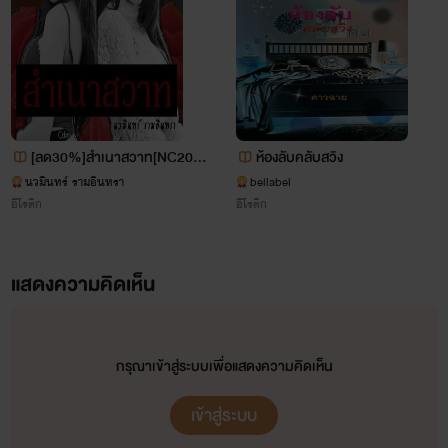
[ลด30%]สำเนาสวาท[NC20+
ห้องลับคลับสวิง
+]
นวมินทร์ รามอินทรา
bellabel
อีโรติก
อีโรติก
แสดงความคิดเห็น
กรุณาเข้าสู่ระบบเพื่อแสดงความคิดเห็น
เข้าสู่ระบบ