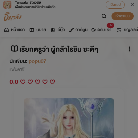
Tunwalai ธัญวลัย
เปิดแอป
เพื่อประสบการณ์ที่ดีกว่าบนมือถือ
เข้าสู่ระบบ
มาใหม่
หน้าแรก
นิยาย
อีบุ๊ก
การ์ตูน
ดรีมแชท
ธัญลิสต์
เรียกตรูว่า ผู้กล้าไรชิน ซะดีๆ
นักเขียน:
popu07
แฟนตาซี
0.0