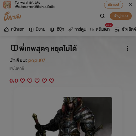
Tunwalai ธัญวลัย
เปิดแอป
เพื่อประสบการณ์ที่ดีกว่าบนมือถือ
เข้าสู่ระบบ
มาใหม่
หน้าแรก
นิยาย
อีบุ๊ก
การ์ตูน
ดรีมแชท
ธัญลิสต์
พี่เทพสุดๆ หยุดไม่ได้
นักเขียน:
popu07
แฟนตาซี
0.0