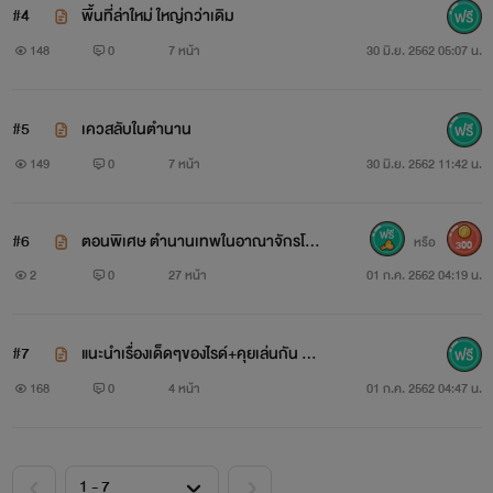
#4
พื้นที่ล่าใหม่ ใหญ่กว่าเดิม
148
0
7 หน้า
30 มิ.ย. 2562 05:07 น.
#5
เควสลับในตำนาน
149
0
7 หน้า
30 มิ.ย. 2562 11:42 น.
#6
ตอนพิเศษ ตำนานเทพในอาณาจักรโปปุ
หรือ
300
รอน ใครอยากสนับสนุนผมซื้อเลยนะ
2
0
27 หน้า
01 ก.ค. 2562 04:19 น.
#7
แนะนำเรื่องเด็ดๆของไรด์+คุยเล่นกัน กับ
ตำนานฝาถ้วยกัฟ
168
0
4 หน้า
01 ก.ค. 2562 04:47 น.