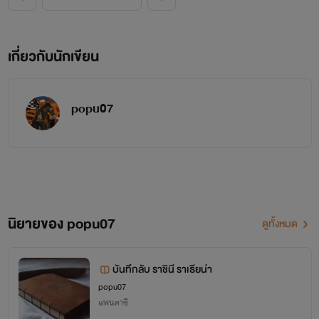
เกี่ยวกับนักเขียน
popu07
นิยายของ popu07
ดูทั้งหมด
บันทึกลับ ราชินี ราเธียน่า
popu07
แฟนตาซี