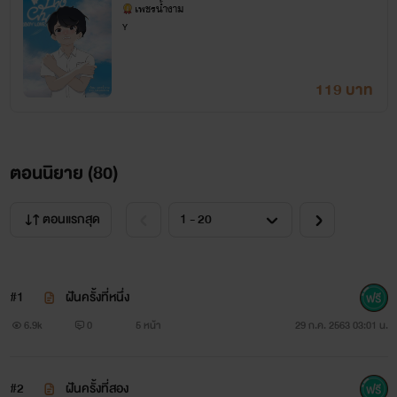
VE) || เพชรน้ำงาม ||
เพชรน้ำงาม
ลงนิยายปกติจะลงวันละตอน ถ้าวันไหนลืม ไม่ว่าง กรณีฉุกเฉิน
Y
จะแจ้ง ถ้าไม่แจ้งแปลว่าหลับวันถัดมาจะลงเพิ่ม 2ตอนนะคะ
119 บาท
6.เปิดให้อ่านฟรีจนกว่าจะจบเรื่อง หลังจากจบเรื่อง 24ชม.ให้อ่าน
ฟรี หลังจากครบอ่านฟรี 24ชม. จะติดเฉพาะเหรียญอย่างเดียว
ตั้งแต่ตอนที่ 6จนถึงตอนจบ
ตอนนิยาย (
80
)
7.ไม่ควรก๊อปปี้เนื้อหา ใดๆ ก็ตามที่เป็นขโมยผลงานไปดัดแปลง
ตอนแรกสุด
เพื่อทำผลงานใหม่
8.ช่วยคอมเม้นต์ แสดงความคิดเห็นกันมาเยอะๆ นะคะเพื่อเป็น
#1
ฝันครั้งที่หนึ่ง
กำลังใจให้นักเขียน อาจจะไม่ค่อยตอบเม้นต์แต่อ่านหมดจริงๆ นะ
6.9k
0
5 หน้า
29 ก.ค. 2563 03:01 น.
เม้นต์ตามความรู้สึกเลยไรท์จะได้รู้ว่าต้องปรับแต่งอะไรยังไง
#2
ฝันครั้งที่สอง