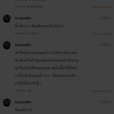
จากตอน: ฝันครั้งที่สอง
ตอบกลับ (1)
bluebell80
6 ปีที่แล้ว
อั้นน้อวววว ต้องติดตามแล้วป่ะ555
จากตอน: ฝากนิยาย
ตอบกลับ (1)
bluebell80
6 ปีที่แล้ว
เค้าก็หวังมาตลอดเลยน้าาว่าไรท์จะกลับมาอัพ
ต่อ ซึ่งเค้าก็เก็บนิยายของไรท์ลงคลังไว้เข้ามาดู
ทุกวันว่าอัพรึยังตลอดเยย แต่วันนี้เค้าก็ดีใจมา
กกที่ไรท์กลับมาแล้ววว>< เรียกคนอ่านกลับ
มาให้ได้น้าไรท์!!สู้ๆ
จากตอน: แจ้ง
ตอบกลับ (1)
bluebell80
6 ปีที่แล้ว
ร้องแน๊ววว!!!