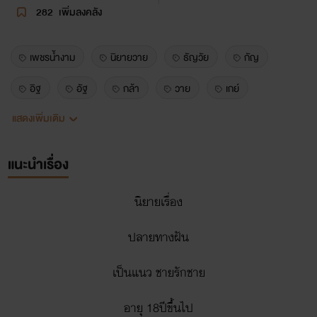
282
เพิ่มลงคลัง
เพชรน้ำงาม
นิยายวาย
ธัญวัย
กัญ
อิฐ
อัฐ
กล้า
วาย
เกย์
แสดงเพิ่มเติม
ปลายทางฝัน
ธัญวลัยนิยายวาย
yaoi
แนะนำเรื่อง
นิยายเรื่อง
ปลายทางฝัน
เป็นแนว ชายรักชาย
อายุ 18ปีขึ้นไป