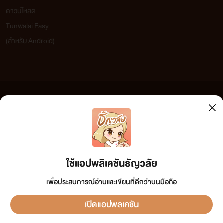
ดาวน์โหลด
Tunwalai Easy
(สำหรับ Android)
ข้อความที่ท่านได้อ่านจากเว็บไซต์นี้เกิดจากการเขียนโดยสาธารณชนและเผยแพร่โดยอัตโนมัติ ผู้ดูแล
เว็บไซต์แห่งนี้ไม่ได้เห็นด้วยและไม่ขอรับผิดชอบต่อข้อความใดๆ ทั้งสิ้น ดังนั้นผู้อ่านทุกท่านโปรดใช้
วิจารณญาณในการกลั่นกรองด้วยตนเอง และหากท่านพบข้อความใดๆ ที่ขัดต่อกฎหมายและศีลธรรม
กรุณาแจ้งมาที่ tunwalai@ookbee.com เพื่อทีมงานจะได้ดำเนินการในทันที ทั้งนี้ ทางเว็บไซต์ขอสงวน
ลิขสิทธิ์ตามพระราชบัญญัติลิขสิทธิ์ (ฉบับเพิ่มเติม) พ.ศ.2558
ใช้แอปพลิเคชันธัญวลัย
เพื่อประสบการณ์อ่านและเขียนที่ดีกว่าบนมือถือ
เปิดแอปพลิเคชัน