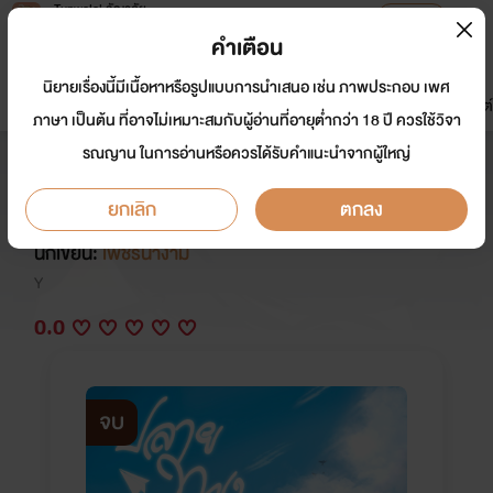
Tunwalai ธัญวลัย
เปิดแอป
เพื่อประสบการณ์ที่ดีกว่าบนมือถือ
คำเตือน
เข้าสู่ระบบ
นิยายเรื่องนี้มีเนื้อหาหรือรูปแบบการนำเสนอ เช่น ภาพประกอบ เพศ
มาใหม่
หน้าแรก
นิยาย
อีบุ๊ก
การ์ตูน
ดรีมแชท
ธัญลิสต์
ภาษา เป็นต้น ที่อาจไม่เหมาะสมกับผู้อ่านที่อายุต่ำกว่า 18 ปี ควรใช้วิจา
รณญาน ในการอ่านหรือควรได้รับคำแนะนำจากผู้ใหญ่
(END) ปลายทางฝัน...(BOY LOVE)
|| เพชรน้ำงาม ||
ยกเลิก
ตกลง
นักเขียน:
เพชรน้ำงาม
Y
0.0
จบ