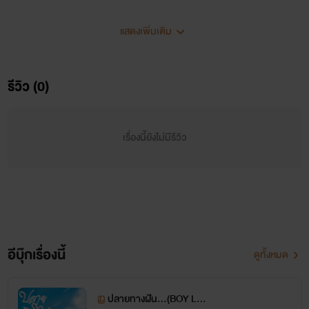
แต่งโดย เพชรน้ำงาม
แสดงเพิ่มเติม
คำเตือน
รีวิว (0)
1.รูปหน้าปกนิยาย รวมถึงรูปต่างๆ ที่ลง เป็นภาพจาก pinterest
ทั้งหมด บุคคลในภาพไม่มีส่วนเกี่ยวข้องกับเนื้อหา ตัวเรื่องใดๆ
เรื่องนี้ยังไม่มีรีวิว
ทั้งสิ้น(ต้องขออนุญาติเจ้าของภาพ บุคคลในภาพด้วยนะคะ)
2.เนื้อหามีคำรุนแรง หยาบคาย ภาษาวิบัต เพื่อเพิ่มอรรถรสใน
การอ่าน ควรใช้วิจารณญาณในการอ่าน
3.สถานที่ อาจจะมีอยู่จริงหรือเป็นสถานที่แต่งขึ้นมา
อีบุ๊กเรื่องนี้
ดูทั้งหมด
4.ไม่มีคาแร็คเตอร์ตายตัว จินตนาการตามแบบที่นักอ่านชอบได้
เลยเจ้าค่ะ
ปลายทางฝัน...(BOY LO