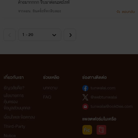
ค้างมากกกก รีบมาต่อนะคะไรท์
จากตอน: ฝันครั้งที่หกสิบสอง
ตอบกลับ
เกี่ยวกับเรา
ช่วยเหลือ
ช่องทางติดต่อ
ธัญวลัยคือ?
บทความ
tunwalai.com
นโยบายการ
FAQ
@webtunwalai
คุ้มครอง
tunwalai@ookbee.com
ข้อมูลส่วนบุคคล
เงื่อนไขและข้อตกลง
แพลตฟอร์มในเครือ
Third-Party
Notice