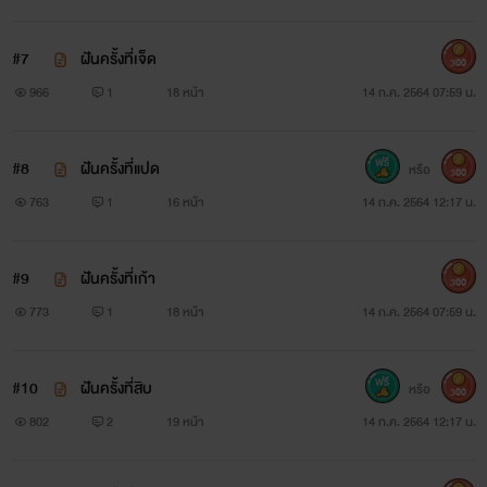
"อื้อ....เราไม่ชอบพี่อัฐหรอก...ก็เขา..."
............
#7
ฝันครั้งที่เจ็ด
300
966
1
18 หน้า
14 ก.ค. 2564 07:59 น.
“ทั้งที่ผมรักพี่....ยอมพี่ขนาดนั้น....แต่พี่กลับ..."
"กูขอโทษ"
#8
ฝันครั้งที่แปด
หรือ
300
763
1
16 หน้า
14 ก.ค. 2564 12:17 น.
............
"มากับฉัน....ฉันจะปกป้องนายเอง กัญ"
#9
ฝันครั้งที่เก้า
300
773
1
18 หน้า
14 ก.ค. 2564 07:59 น.
...........
"ให้โอกาสกูนะกัญ....ขอร้อง....ให้โอกาสกู..."
#10
ฝันครั้งที่สิบ
หรือ
300
802
2
19 หน้า
14 ก.ค. 2564 12:17 น.
"ผมยอมให้พี่ตั้งกี่ครั้ง...แต่พี่ก็ไม่เคยเลือกผม พอสักที...ผม
เจ็บ..."