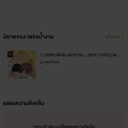
นิยายทุกเรื่องอาจจะเขียนผิดไปบ้าง (โคตรเยอะ) แต่เค้า
ตั้งใจนะจ้ะ
ถ้านิยายเรื่องไหนของคำผิดเยอะก็มองข้ามๆ ไปเนอะ
นิยายของ เพชรน้ำงาม
ดูทั้งหมด
(END) พี่ครับ อย่าทำผม...(BOY LOVE) || เพชร
จบ
น้ำงาม ||
เพชรน้ำงาม
Y
และก็ขอขอบคุณนักอ่าน ขอบคุณทุกคนที่สนับสนุน คอม
เม้นต์ เป็นกำลังใจให้เรานะคะ ขอบคุณมากๆ จริงๆ อยาก
ให้ทุกคนอ่านนิยายอย่างมีความสุขนะคะ เราจะพัฒนาฝีมือ
ต่อไปค่ะ ขอบคุณค่ะ
แสดงความคิดเห็น
Zinser_Oomsin
กรุณาเข้าสู่ระบบเพื่อแสดงความคิดเห็น