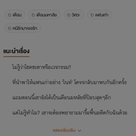
เดือน
เดือนมหาลัย
วิศวะ
แฟนเก่า
หนีรักมาเจอรัก
แนะนำเรื่อง
ไม่รู้ว่าโชคชะตาหรือเวรกรรม!!
ที่นำพาให้แฟนเก่าอย่าง 'ไนท์' โคจรกลับมาพบกันอีกครั้ง
แถมตอนนี้เขายังได้เป็นเดือนมหลัยที่ป๊อบสุดๆอีก
แต่ไม่รู้ทำไม? เขาจะต้องพยายามมารื้อฟื้นอดีตกับฉันด้วย
ทั้งๆที่ตอนนั้นเขาเป็นคนบอกเลิกฉันเองแท้ๆ
แสดงเพิ่มเติม