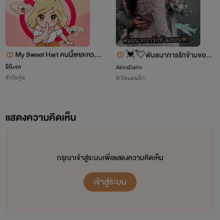
My Sweet Hart คนนี้แหละหวานใ
💓💘พันธนาการรักข้ามขอบ
จผม
มินิเรด
AkiraDarin
ฟ้า✈️☁️
รักวัยรุ่น
รักโรแมนติก
แสดงความคิดเห็น
กรุณาเข้าสู่ระบบเพื่อแสดงความคิดเห็น
เข้าสู่ระบบ