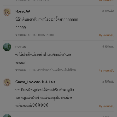
RoseLAA
8 ปีที่แล้ว
นี่ถ้าเดินลงเวทีมาหาน้องจะกรี๊ดมากกกกกกก
กกกกก
จากตอน: EP 15 Freshy Night
ตอบกลับ
noinae
8 ปีที่แล้ว
ง่อให้สำเร็จแล้วอย่าทำเลวอักแล้วกันนะ
พระเอก
จากตอน: EP 14 เรากลับมาเป็นเหมือนเดิมได้ไหม
ตอบกลับ
Guest_182.232.104.149
8 ปีที่แล้ว
อย่าติดเหรียญบ่อยได้ไหมค่ะรีบเข้ามาดูติด
เหรียญแล้วมันอ่านแล้วสะดุดไม่ต่อเนื่อง
ขอร้องล่ะค่ะ😫😫😫
ตอบกลับ