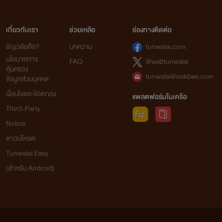
เกี่ยวกับเรา
ช่วยเหลือ
ช่องทางติดต่อ
ธัญวลัยคือ?
บทความ
tunwalai.com
นโยบายการ
FAQ
@webtunwalai
คุ้มครอง
tunwalai@ookbee.com
ข้อมูลส่วนบุคคล
เงื่อนไขและข้อตกลง
แพลตฟอร์มในเครือ
Third-Party
Notice
ดาวน์โหลด
Tunwalai Easy
(สำหรับ Android)