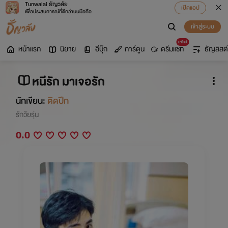
Tunwalai ธัญวลัย
เปิดแอป
เพื่อประสบการณ์ที่ดีกว่าบนมือถือ
เข้าสู่ระบบ
มาใหม่
หน้าแรก
นิยาย
อีบุ๊ก
การ์ตูน
ดรีมแชท
ธัญลิสต์
หนีรัก มาเจอรัก
นักเขียน:
ติดปีก
รักวัยรุ่น
0.0