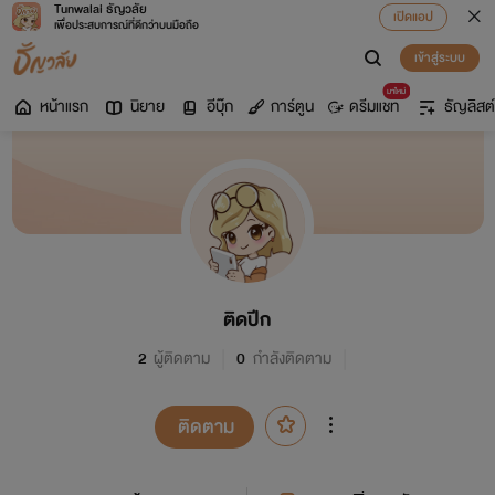
Tunwalai ธัญวลัย
เปิดแอป
เพื่อประสบการณ์ที่ดีกว่าบนมือถือ
เข้าสู่ระบบ
มาใหม่
หน้าแรก
นิยาย
อีบุ๊ก
การ์ตูน
ดรีมแชท
ธัญลิสต์
ติดปีก
2
ผู้ติดตาม
0
กำลังติดตาม
ติดตาม