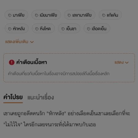
มาเฟีย
เมียมาเฟีย
เลขามาเฟีย
แก้แค้น
หักหลัง
หึงโหด
เย็นชา
เลือดเย็น
แสดงเพิ่มเติม
แอบรัก
มิสเอ็ม
คำเตือนเนื้อหา
แสดง
คำเตือนเกี่ยวกับเนื้อหาในเรื่องอาจมีการสปอยล์ถึงเนื้อเรื่องหลัก
คำโปรย
แนะนำเรื่อง
เขาเคยถูกอดีตคนรัก "หักหลัง" อย่างเลือดเย็นเขาเลยเลือกที่จะ
"ไม่ไว้ใจ" ใครอีกเลยจนกระทั่งได้มาพบกับเธอ