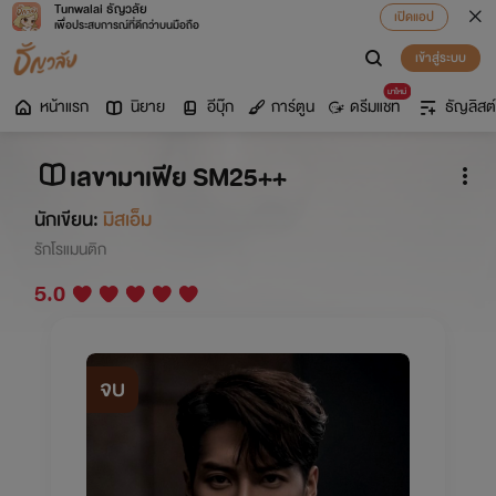
Tunwalai ธัญวลัย
เปิดแอป
เพื่อประสบการณ์ที่ดีกว่าบนมือถือ
เข้าสู่ระบบ
มาใหม่
หน้าแรก
นิยาย
อีบุ๊ก
การ์ตูน
ดรีมแชท
ธัญลิสต์
เลขามาเฟีย SM25++
นักเขียน:
มิสเอ็ม
รักโรแมนติก
5.0
จบ