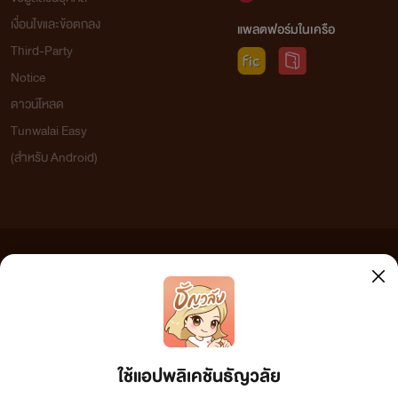
เงื่อนไขและข้อตกลง
แพลตฟอร์มในเครือ
Third-Party
Notice
ดาวน์โหลด
Tunwalai Easy
(สำหรับ Android)
ข้อความที่ท่านได้อ่านจากเว็บไซต์นี้เกิดจากการเขียนโดยสาธารณชนและเผยแพร่โดยอัตโนมัติ ผู้ดูแล
เว็บไซต์แห่งนี้ไม่ได้เห็นด้วยและไม่ขอรับผิดชอบต่อข้อความใดๆ ทั้งสิ้น ดังนั้นผู้อ่านทุกท่านโปรดใช้
วิจารณญาณในการกลั่นกรองด้วยตนเอง และหากท่านพบข้อความใดๆ ที่ขัดต่อกฎหมายและศีลธรรม
กรุณาแจ้งมาที่ tunwalai@ookbee.com เพื่อทีมงานจะได้ดำเนินการในทันที ทั้งนี้ ทางเว็บไซต์ขอสงวน
ลิขสิทธิ์ตามพระราชบัญญัติลิขสิทธิ์ (ฉบับเพิ่มเติม) พ.ศ.2558
ใช้แอปพลิเคชันธัญวลัย