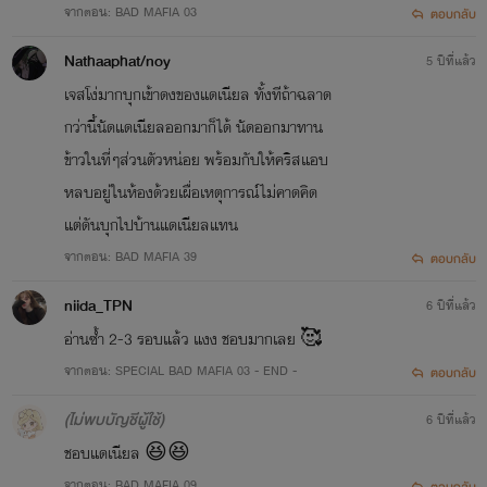
จากตอน: BAD MAFIA 03
ตอบกลับ
Nathaaphat/noy
5 ปีที่แล้ว
เจสโง่มากบุกเข้าดงของแดเนียล ทั้งทีถ้าฉลาด
กว่านี้นัดแดเนียลออกมาก็ได้ นัดออกมาทาน
ข้าวในที่ๆส่วนตัวหน่อย พร้อมกับให้คริสแอบ
หลบอยู่ในห้องด้วยเผื่อเหตุการณ์ไม่คาดคิด
แต่ดันบุกไปบ้านแดเนียลแทน
จากตอน: BAD MAFIA 39
ตอบกลับ
niida_TPN
6 ปีที่แล้ว
อ่านซ้ำ 2-3 รอบแล้ว แงง ชอบมากเลย 🥰
จากตอน: SPECIAL BAD MAFIA 03 - END -
ตอบกลับ
(ไม่พบบัญชีผู้ใช้)
6 ปีที่แล้ว
ชอบแดเนียล 😆😆
จากตอน: BAD MAFIA 09