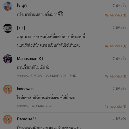
ไข่'มุก
7 ปีที่แล้ว
กลับมาอ่านหลายครั้งมาก😍
ตอบกลับ (1)
[+.+]
7 ปีที่แล้ว
สนุกมากๆขอบคุณไรท์ที่แต่งนิยายดีๆแบบนี้
นะคะรักไรท์น้าจะคอยเป็นกำลังใจให้นะคะ
ตอบกลับ (1)
Manasanan.KT
7 ปีที่แล้ว
อ่านกี่รอบก็ไม่เบื่ออ่ะ
จากตอน: SPECIAL BAD MAFIA 03 - END -
ตอบกลับ (1)
laddawan
7 ปีที่แล้ว
ไรท์เคยเปิดให้อ่านฟรีทั้งเรื่องใช่มั้ยคะ
จากตอน: BAD MAFIA 23
ตอบกลับ (1)
Paradise?!
7 ปีที่แล้ว
ถึงเจสจะเกลียดนาย แต่เรารักนายนะแดน