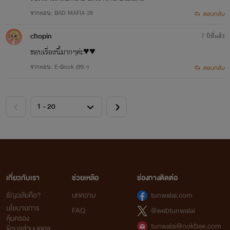
จากตอน: BAD MAFIA 39
ตอบกลับ
chopin
7 ปีที่แล้ว
ชอบเรื่องนี้มากๆค่ะ♥️♥️
จากตอน: E-Book (99.-)
ตอบกลับ
เกี่ยวกับเรา
ช่วยเหลือ
ช่องทางติดต่อ
ธัญวลัยคือ?
บทความ
tunwalai.com
นโยบายการ
FAQ
@webtunwalai
คุ้มครอง
tunwalai@ookbee.com
ข้อมูลส่วนบุคคล