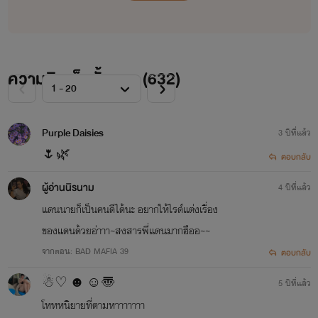
ความคิดเห็นทั้งหมด (
632
)
Purple Daisies
3 ปีที่แล้ว
🌷🌿
ตอบกลับ
ผู้อ่านนิรนาม
4 ปีที่แล้ว
แดนนายก็เป็นคนดีได้นะ อยากให้ไรด์แต่งเรื่อง
ของแดนด้วยอ่าาา~สงสารพี่แดนมากฮืออ~~
จากตอน: BAD MAFIA 39
ตอบกลับ
☃︎♡︎︎ ☻︎︎ ☺︎〠︎
5 ปีที่แล้ว
โหหหนิยายที่ตามหาาาาาาา