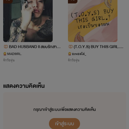
ขอให้สนุกและเพลิดเพลินไปกับนิยายของไรท์นะคะ ขอบคุณที่ติดตามและสนับสนุนค่ะ
🖤🖤🖤🖤🖤🖤🖤🖤🖤🖤
By : มิสเอ็ม
BAD HUSBAND​ ll สยบรักสามีเ
(T.O.Y.S) BUY THIS GIRL.
ลว 18+ ( ILL x CINDY x LYFER
💵/ เธอเป็นของผม (25+) (ลอร์
MAD9IRL.
อะพอลโล่_
รักวัยรุ่น
รักวัยรุ่น
N )
+เฌอเบลล์)
แสดงความคิดเห็น
กรุณาเข้าสู่ระบบเพื่อแสดงความคิดเห็น
เข้าสู่ระบบ