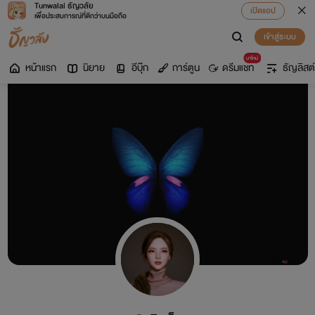
Tunwalai ธัญวลัย
เปิดแอป
เพื่อประสบการณ์ที่ดีกว่าบนมือถือ
เข้าสู่ระบบ
มาใหม่
หน้าแรก
นิยาย
อีบุ๊ก
การ์ตูน
ดรีมแชท
ธัญลิสต์