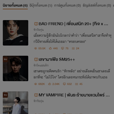
นิยายทั้งหมด (
6
)
อีบุ๊กทั้งหมด (
5
)
การ์ตูนทั้งหมด (
0
)
ธัญลิสต์ทั้งหมด (
0
)
BAD FRIEND | เพื่อนสนิท 20+ [ทีเจ x มิว
รักวัยรุ่น
สิค]
เมื่อความรู้สึกมันไปไกลกว่าคำว่า "เพื่อนสนิท" เขาจึงทำทุ
กวิถีทางเพื่อให้ได้เธอมา "ครอบครอง"
59.5K
445
75
24
เลขามาเฟีย SM25++
จบ
รักโรแมนติก
เขาเคยถูกอดีตคนรัก "หักหลัง" อย่างเลือดเย็นเขาเลยเลื
อกที่จะ "ไม่ไว้ใจ" ใครอีกเลยจนกระทั่งได้มาพบกับเธอ
ขอให้สนุกและเพลิดเพลินไปกับนิยายของไรท์นะคะ ขอบคุณที่
682K
2.04K
632
45
ติดตามและสนับสนุนค่ะ
MY VAMPIRE | พันธะร้ายนายแวมไพร์ 20
จบ
🖤🖤🖤🖤🖤🖤🖤🖤🖤🖤
รักวัยรุ่น
+ [ เกรย์ x เมเบล ]
By : มิสเอ็ม