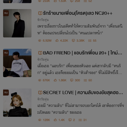
233K
1.63K
258
52
รักร้ายนายเพื่อน(โครต)เลว NC20++
จบ
รักวัยรุ่น
เพราะเรื่องราวในอดีตทำให้ความสัมพันธ์จาก "เพื่อนสนิ
ท" ต้องแปรเปลี่ยนไปเป็น "คนแปลกหน้า"
6.92M
4.22K
3.38K
55
BAD FRIEND | แอบรักเพื่อน 20+ [ ไทม์ x
จบ
รักวัยรุ่น
เวลา ]
เมื่อเธอ "แอบรัก" เพื่อนของตัวเอง แต่เขากลับมี "คนรั
ก" อยู่แล้ว เธอจึงยอมเป็น "ตัวสำรอง" ที่ไม่มีสิทธิ์เรียก
ร้องอะไร
676K
1.86K
300
50
SECRET LOVE | ความลับของยัยสุดฮอต
จบ
รักวัยรุ่น
20+ [ปาร์คฮุน x ยูรีเอล]
เธอมี "ความลับ" ที่ไม่สามารถบอกใครได้ เขาต้องการที่จ
ะเปิดเผย "ความลับ" ของเธอ
128K
1.4K
2
31