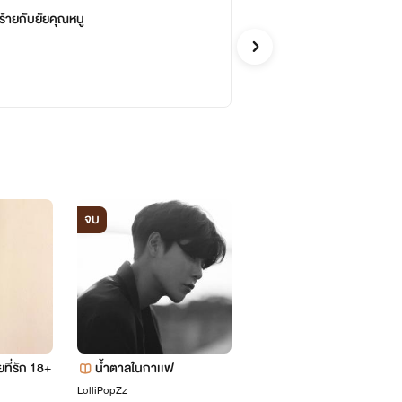
้ายกับยัยคุณหนู
รั
จบ
Decim.
รักวัยรุ่
จบ
จบ
ยที่รัก 18+
น้ำตาลในกาเเฟ
พี่ว้ากตัวร้าย
LolliPopZz
ลูเมน