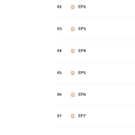
#2
EP2
เลโอ : หนึ่งในสมาชิก black devil 
#3
EP3
เบีย ที่เป็นประธานบริษัทค่ายเพลงที่เข
#4
EP4
ครอบครัว: พ่อแม่ พี่ชาย
#5
EP5
#6
EP6
#7
EP7