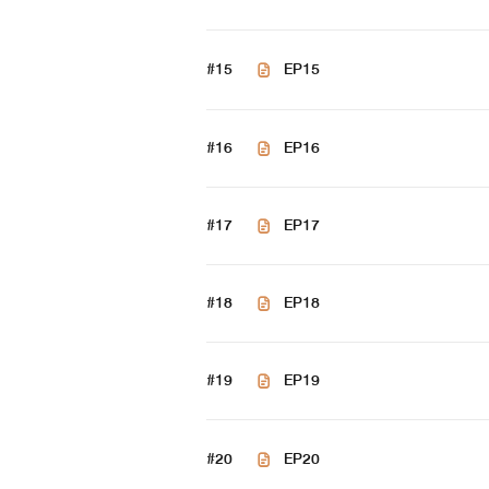
เมวิส : สาวที่คลั่งไคล้เลโอเป็นอ
#15
EP15
ตอบตกลงแบบไม่คิด
#16
EP16
#17
EP17
#18
EP18
#19
EP19
#20
EP20