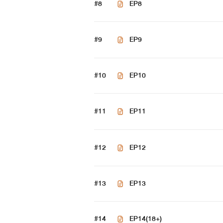
#8
EP8
#9
EP9
#10
EP10
#11
EP11
#12
EP12
#13
EP13
#14
EP14(18+)