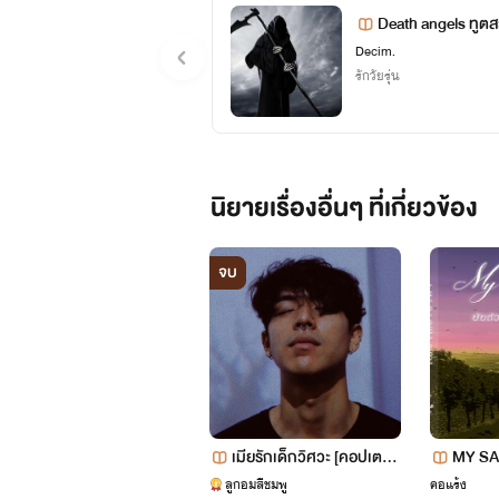
Death angels ทูต
Decim.
รักวัยรุ่น
นิยายเรื่องอื่นๆ ที่เกี่ยวข้อง
จบ
เมียรักเด็กวิศวะ [คอปเตอร์
MY SASS
-อ้อน]18++
ย​ของ​น
ลูกอมสีชมพู
คอแร้ง