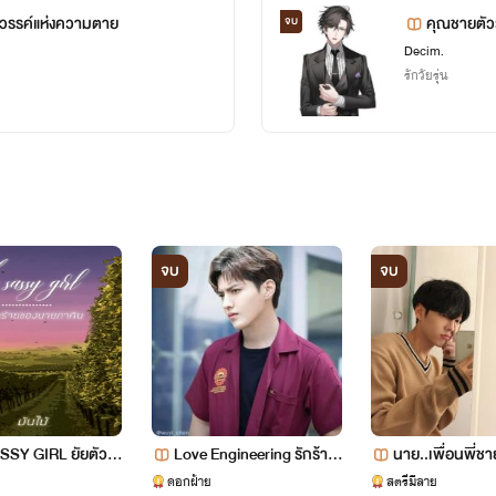
สวรรค์แห่งความตาย
คุณชายตัวร
จบ
Decim.
รักวัยรุ่น
จบ
จบ
Y​ GIRL​ ยัยตัว​ร้า
Love Engineering รักร้ายแ
นาย..เพื่อนพี่ชา
ายภาคิน​
ฟนรุ่นพี่ ( HOT 18 +++ )
ดอกฝ้าย
สตรีมีลาย