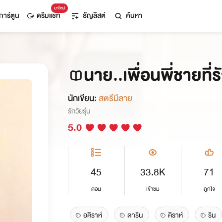
มาใหม่
การ์ตูน
ดรีมแชท
ธัญลิสต์
ค้นหา
นาย..เพื่อนพี่ชายที่
นักเขียน:
สตรีมีลาย
รักวัยรุ่น
5.0
45
33.8K
71
ตอน
เข้าชม
ถูกใจ
อคิราห์
ดาริน
คิราห์
ริน