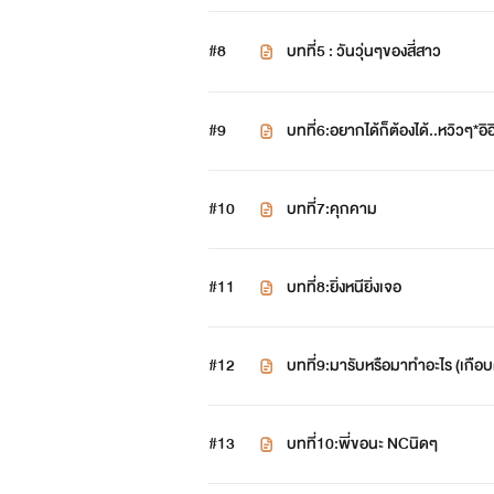
#8
บทที่5 : วันวุ่นๆของสี่สาว
#9
บทที่6:อยากได้ก็ต้องได้..หวิวๆ*อิอ
#10
บทที่7:คุกคาม
#11
บทที่8:ยิ่งหนียิ่งเจอ
#12
บทที่9:มารับหรือมาทำอะไร (เกือบ
#13
บทที่10:พี่ขอนะ NCนิดๆ