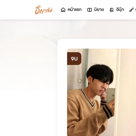
หน้าแรก
นิยาย
อีบุ๊ก
จบ