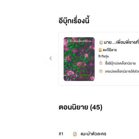
อีบุ๊กเรื่องนี้
*โปรดทราบและทำความเข้าใจก่อน
*ภาพทุกภาพผู้เขียนนำมาจากอินตรา
นาย...เพื่อนพี่ชายท
สตรีมีลาย
ลงเพื่อเป็นอินเมทให้เพิ่มอรรถรสให้กับผ
รักวัยรุ่น
ซื้ออีบุ๊กปลดล็อกนิยาย
*
เคยปลดล็อกนิยายได้ส่วน
สงวนสิทธิ์ตามราชบัญญัติพุทธศา
ตอนนิยาย (
45
)
ห้ามดัดแปลงข้อความ ห้ามคัดลองแล
หากฝ่าฝืนมีบทลงโทษตามพระราชบ
#1
แนะนำตัวละคร