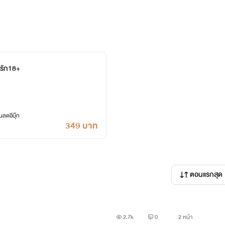
อ่าน*
แกรม/เน็ต และสื่อออนไลน์ต่างๆ บุคคลในภาพไม่มีความเกี่ยวข้องกับ
ี่รัก18+
ู้อ่านเท่านั้นไม่มีเจตนาอื่นใดๆ
ลดอีบุ๊ก
349 บาท
ราช 2561
ตอนแรกสุด
ะนำไปดัดแปลงไม่ว่าด้วยกรณีใดๆทั้งสิ้นถ้าไม่ได้รับอนุญาต
ัญญัติสูงสุดตามกฎหมาย พระราชบัญญัติ 2537
2.7k
0
2 หน้า