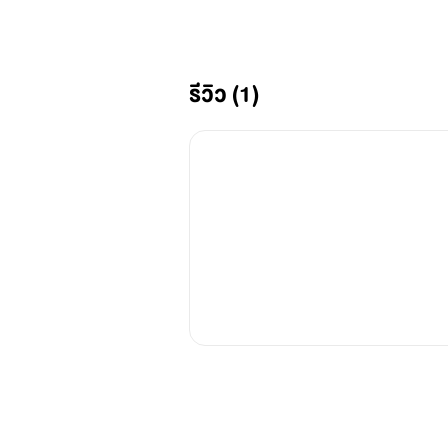
ขอบคุณเครดิตภาพจากอินตราแก
@KNHS2,@pimtha,@wjmild,@chi
รีวิว (1)
@92*HYUNSEOK,@abchuthai,@
*
ขออนุญาติเจ้าของรูปนะค่ะ