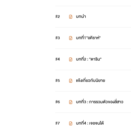
#2
บทนำ
#3
บทที่1*อคิราห์*
#4
บทที่2 : *ดาริน*
#5
แจ้งเกี่ยวกับนิยาย
#6
บทที่3 : การรวมตัวของสี่สาว
#7
บทที่4 : เจอจนได้