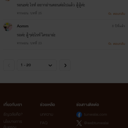
รอนะค่ะ ไรท์ อยากอ่านตอนต่อไปเเล้ว สู้สู้ค่ะ
จากตอน: บทที่ 25
ตอบกลับ
Aomm
8 ปีที่แล้ว
รอค่ะ​ สู้ๆค่ะไรท์​ ใครมาอ่ะ​
จากตอน: บทที่ 23
ตอบกลับ
เกี่ยวกับเรา
ช่วยเหลือ
ช่องทางติดต่อ
ธัญวลัยคือ?
บทความ
tunwalai.com
นโยบายการ
FAQ
@webtunwalai
คุ้มครอง