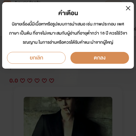
Tunwalai ธัญวลัย
เปิดแอป
เพื่อประสบการณ์ที่ดีกว่าบนมือถือ
คำเตือน
เข้าสู่ระบบ
นิยายเรื่องนี้มีเนื้อหาหรือรูปแบบการนำเสนอ เช่น ภาพประกอบ เพศ
มาใหม่
หน้าแรก
นิยาย
อีบุ๊ก
การ์ตูน
ดรีมแชท
ธัญลิสต์
ภาษา เป็นต้น ที่อาจไม่เหมาะสมกับผู้อ่านที่อายุต่ำกว่า 18 ปี ควรใช้วิจา
รณญาน ในการอ่านหรือควรได้รับคำแนะนำจากผู้ใหญ่
ตกหลุมหัวใจนายมาเฟีย
ยกเลิก
ตกลง
นักเขียน:
อัยย๊ะ
Y
0.0