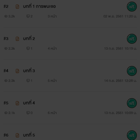
มาเฟียหนุ่มไฟแรง ลูกครึ่งเกาหลี-ไทย เป็นที่หมายปองของ
#2
บทที่ 1 การพบเจอ
3.2k
2
3 หน้า
02 พ.ย. 2561 11:20 น.
สาวๆทุกคน ทำธุระกิจทั้งในประเทศและนอกประเทศ ทั้งถูก
กฎหมายและผิดกฎหมาย ได้รับตำแหน่งมาเฟียต่อจากคุณพ่อที่
#3
บทที่ 2
เสียชีวิตไปอย่างกะทันหัน โดยที่เขาไม่ได้เต็มใจ
2.3k
1
4 หน้า
13 ก.ย. 2561 10:19 น.
#4
บทที่ 3
2.3k
1
5 หน้า
14 ก.ย. 2561 12:28 น.
นางเอก
#5
บทที่ 4
2.1k
0
6 หน้า
13 ก.ย. 2561 10:09 น.
#6
บทที่ 5