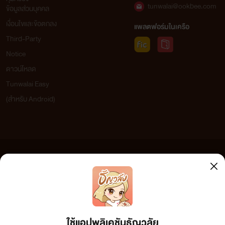
tunwalai@ookbee.com
ข้อมูลส่วนบุคคล
เงื่อนไขและข้อตกลง
แพลตฟอร์มในเครือ
Third-Party
Notice
ดาวน์โหลด
Tunwalai Easy
(สำหรับ Android)
ข้อความที่ท่านได้อ่านจากเว็บไซต์นี้เกิดจากการเขียนโดยสาธารณชนและเผยแพร่โดยอัตโนมัติ ผู้ดูแล
เว็บไซต์แห่งนี้ไม่ได้เห็นด้วยและไม่ขอรับผิดชอบต่อข้อความใดๆ ทั้งสิ้น ดังนั้นผู้อ่านทุกท่านโปรดใช้
วิจารณญาณในการกลั่นกรองด้วยตนเอง และหากท่านพบข้อความใดๆ ที่ขัดต่อกฎหมายและศีลธรรม
กรุณาแจ้งมาที่ tunwalai@ookbee.com เพื่อทีมงานจะได้ดำเนินการในทันที ทั้งนี้ ทางเว็บไซต์ขอสงวน
ลิขสิทธิ์ตามพระราชบัญญัติลิขสิทธิ์ (ฉบับเพิ่มเติม) พ.ศ.2558
ใช้แอปพลิเคชันธัญวลัย