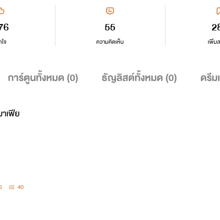
76
55
2
กใจ
ความคิดเห็น
เพิ่ม
การ์ตูนทั้งหมด (
0
)
ธัญลิสต์ทั้งหมด (
0
)
ดรีม
มาเฟีย
6
40