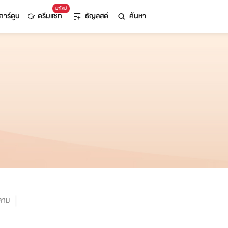
มาใหม่
การ์ตูน
ดรีมแชท
ธัญลิสต์
ค้นหา
ตาม