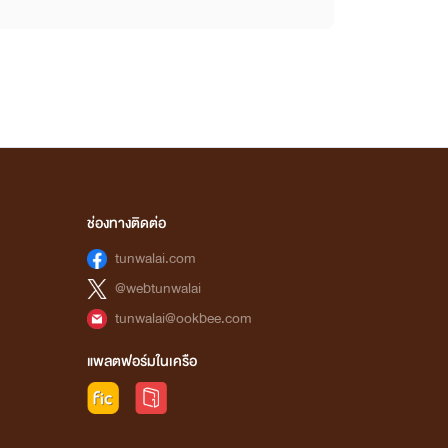
ช่องทางติดต่อ
tunwalai.com
@webtunwalai
tunwalai@ookbee.com
แพลตฟอร์มในเครือ