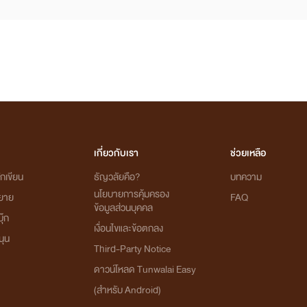
เกี่ยวกับเรา
ช่วยเหลือ
กเขียน
ธัญวลัยคือ?
บทความ
นโยบายการคุ้มครอง
ิยาย
FAQ
ข้อมูลส่วนบุคคล
ุ๊ก
เงื่อนไขและข้อตกลง
นุน
Third-Party Notice
ดาวน์โหลด Tunwalai Easy
(สำหรับ Android)