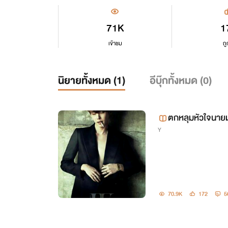
71K
1
เข้าชม
ถู
นิยายทั้งหมด (
1
)
อีบุ๊กทั้งหมด (
0
)
ตกหลุมหัวใจนาย
Y
70.9K
172
5