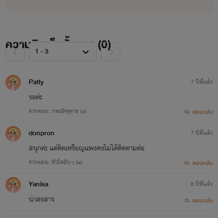
เป็นแถบตรง เธออยากจะฟาดกำปั้นลงบนเสี้ยวหน้าหล่อๆ นี้ยิ่ง
นัก แต่ก็ทำได้เพียงตะครุบปลายนิ้วซึ่งเตรียมลากไล้ลงใต้เนื้อผ้า
ความคิดเห็นทั้งหมด (
0
)
“อย่าแตะต้องลูกหว้าเลยค่ะ เดี๋ยวมือของคุณภพจะติดกลิ่น
เน่าๆ”“ลูกหว้า!” สุ้มเสียงกระด้างสาดลงใกล้ๆ หู “เธอคิดจะลองดี
กับฉันหรือไงฮ้า!”“เปล่านะคะ ลูกหว้าแค่ไม่อยากให้คุณภพต้อง
Patty
7 ปีที่แล้ว
เนื้อตัวสกปรก เพราะร่างกายของลูกหว้ามันเน่าเละ ไม่แน่ ข้างใน
รอค่ะ
จากตอน: กรงมัจจุราช (๑)
อาจจะถูกหนอนเจาะจนเป็นรูพรุน อีกไม่นานก็คงย่อยสลาย” สลิล
ตอบกลับ
ลากลั้นใจเอ่ยยาวเหยียด ถือว่าเป็นครั้งแรก ที่เธอกล้าต่อปากต่อ
donpron
7 ปีที่แล้ว
คำกับเขา นั่นคงเป็นเพราะเสียงครางอื้ออึง ระหว่างเขากับผู้หญิง
สนุกค่ะ แต่ติดเหรียญแพงคงไม่ได้ติดตามต่อ
จากตอน: หัวใจยับๆ (๒)
ตอบกลับ
คนอื่น ซึ่งมันยังดังก้องอยู่ในหู ไม่เคยสร่างซา หลังจกานั้นดวง
ตากลมๆ ก็ปิดลง รอคอยโทษทัณฑ์จากคนตัวโต ทว่าเงยหน้ามอง
Yanisa
8 ปีที่แล้ว
น่าสงสาร
อีกครั้ง ก็เจอกับเจ้าของร่างกำยำ ขยับตัวถอยห่าง และเหยียดปาก
ตอบกลับ