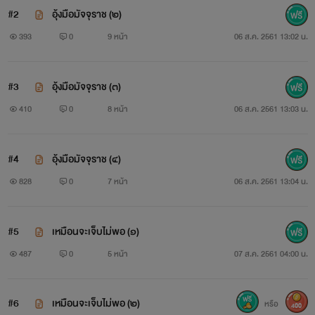
ขาวผ่อง
#2
อุ้งมือมัจจุราช (๒)
“ฉัน...ยังต้องการเธอเสมอ...ไม่ว่าจะตอนนี้ หรือตอนไหนๆ”
393
0
9 หน้า
06 ส.ค. 2561 13:02 น.
ร่างระหงเริ่มตัวสั่นขึ้นเรื่อยๆ กลีบปากบางเฉียบเม้มติดกันเป็น
#3
อุ้งมือมัจจุราช (๓)
แถบตรง เธออยากจะฟาดกำปั้นลงบนเสี้ยวหน้าหล่อๆ นี้ยิ่งนัก
410
0
8 หน้า
06 ส.ค. 2561 13:03 น.
แต่ก็ทำได้เพียงตะครุบปลายนิ้วซึ่งเตรียมลากไล้ลงใต้เนื้อผ้า
“อย่าแตะต้องลูกหว้าเลยค่ะ เดี๋ยวมือของคุณภพจะติดกลิ่นเน่าๆ”
#4
อุ้งมือมัจจุราช (๔)
828
0
7 หน้า
06 ส.ค. 2561 13:04 น.
“ลูกหว้า
!
#5
เหมือนจะเจ็บไม่พอ (๑)
487
0
5 หน้า
07 ส.ค. 2561 04:00 น.
”
ซุ่มเสียงกระด้างสาดลงใกล้ๆ หู “เธอคิดจะลองดีกับฉันหรือไงฮ้า
#6
เหมือนจะเจ็บไม่พอ (๒)
หรือ
400