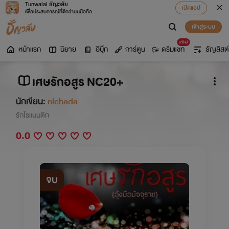
Tunwalai ธัญวลัย
เปิดแอป
เพื่อประสบการณ์ที่ดีกว่าบนมือถือ
เข้าสู่ระบบ
มาใหม่
หน้าแรก
นิยาย
อีบุ๊ก
การ์ตูน
ดรีมแชท
ธัญลิสต์
เศษรักอสูร NC20+
นักเขียน:
nichada
รักโรแมนติก
0.0
จบ