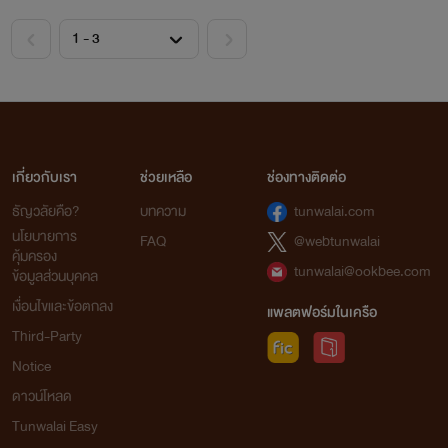
มองเธอด้วยท่าทีเย้ยหยัน“ดี! เก่งกล้าขึ้นมาก สงสัยสามคืนที่ผ่าน
มา คงร่านไม่ใช่ย่อย ถึงได้เน่าเฟะทันตาเห็นแบบนี้”“ค่ะ ลูกหว้าไป
ค้างกับคนอื่นมา”
เกี่ยวกับเรา
ช่วยเหลือ
ช่องทางติดต่อ
ธัญวลัยคือ?
บทความ
tunwalai.com
นโยบายการ
FAQ
@webtunwalai
คุ้มครอง
tunwalai@ookbee.com
ข้อมูลส่วนบุคคล
เงื่อนไขและข้อตกลง
แพลตฟอร์มในเครือ
Third-Party
Notice
ดาวน์โหลด
Tunwalai Easy