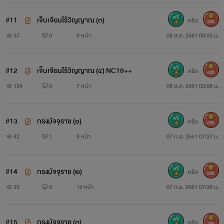
“ดี
#11
เจ็บเจียนไร้วิญญาณ (๓)
หรือ
400
!
37
0
8 หน้า
08 ส.ค. 2561 00:03 น.
เก่งกล้าขึ้นมาก สงสัยสามคืนที่ผ่านมา คงร่านไม่ใช่ย่อย ถึงได้เน่า
#12
เจ็บเจียนไร้วิญญาณ (๔) NC18++
หรือ
400
เฟะทันตาเห็นแบบนี้”
124
0
7 หน้า
08 ส.ค. 2561 00:08 น.
“ค่ะ ลูกหว้าไปค้างกับคนอื่นมา”
#13
กรงมัจจุราช (๑)
หรือ
500
เธอยืดอกยอมรับในคำต่อว่า ช่วงขาเล็กยืนขึ้นเต็มความสูง จ้องตา
42
1
8 หน้า
07 ก.ย. 2561 07:37 น.
เขาอย่างไม่ยอมหลบ “ร่างกายของลูกหว้า ผ่านมือผู้ชายมาเป็น
ร้อยเป็นพันคน แบบนี้ใช่ไหมคะที่คุณภพอยากได้ยิน”
#14
กรงมัจจุราช (๒)
หรือ
600
มือหนาทั้งสองข้างกำหมัดแน่น จ้องเจ้าของคำพูดเมื่อครู่ ดวงตา
25
0
12 หน้า
07 ก.ย. 2561 07:38 น.
แทบกระฉอกออกนอกเบ้า กรามแกร่งขบกันดังกรอดๆ ไม่นาน
#15
กรงมัจจุราช (๓)
กรอบรูปใกล้ๆ มือก็ถูกโยนลงกระทบพื้น จนเศษแก้วกระจาย และ
หรือ
700