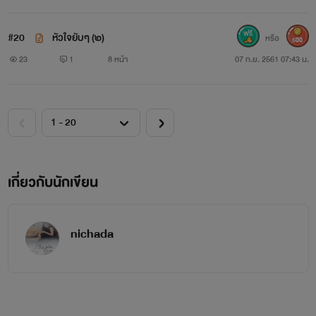
แพขนตาชื้นละอองน้ำ ได้แต่กะพริบถี่ ไล่ความอุ่นร้อนของความ
#20
หัวใจยับๆ (๒)
หรือ
500
เจ็บช้ำ ที่เห่อขึ้นมาจนขอบตาร้อนผ่าว แต่ห้ามเท่าไร น้ำตาก็ยิ่ง
23
1
8 หน้า
07 ก.ย. 2561 07:43 น.
ไหลพรากๆ ลงมาเป็นห่าฝน เธอมองคนตราหน้าตัวเองด้วยความ
โกรธ
เผียะ
!
เกี่ยวกับนักเขียน
ผลงานเรื่องนี้มีจำหน่ายที่เมพค่ะ
nichada