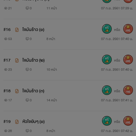
21
0
11 หน้า
07 ก.ย. 2561 07:39 น.
ส่วนหนึ่ง ก็กระเด็นถูกหลังเท้าเล็ก จนเลือดสีแดงฉานไหลริน
ขณะคนทำข้าวของแตก ยังยืนจังก้า ตัวสั่นเทิ้มด้วยไฟโกรธ
#16
ใจมันร้าว (๑)
หรือ
500
“
53
0
8 หน้า
07 ก.ย. 2561 07:40 น.
ร่าน
#17
ใจมันร้าว (๒)
หรือ
600
!
23
0
10 หน้า
07 ก.ย. 2561 07:40 น.
”
#18
ใจมันร้าว (๓)
หรือ
700
คำด่าทอรุนแรง มาพร้อมกับอุ้งมือป่าเถื่อนทาบทับเรียวแขนสลัก
17
0
14 หน้า
07 ก.ย. 2561 07:41 น.
เสลา แล้วเขย่าจนร่างแน่งน้อยแทบคอหลุด “ฉันถามจริงๆ เถอะ
ฉันสนองความร่านให้เธอได้ไม่ถึงใจใช่ไหม ถึงได้มีหน้าแล่นไปหา
#19
หัวใจยับๆ (๑)
หรือ
500
ผู้ชายคนอื่น เธอนี่มันส่ำส่อน...ผู้หญิงตัณหากลับ”
28
0
8 หน้า
07 ก.ย. 2561 07:42 น.