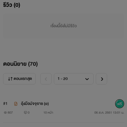
รีวิว (0)
เรื่องนี้ยังไม่มีรีวิว
เศษรักอสูร
ตอนนิยาย (
70
)
โปรย
ตอนแรกสุด
“ชื่นใจ...” พึมพำแผ่วๆ ชิดใบหูสะอาด
“ลูกหว้า...เธอรู้ไหม ไม่ว่าฉันจะอยู่กับใคร นอนกับใคร มันก็ไม่
#1
อุ้งมือมัจจุราช (๑)
เหมือนอยู่กับเธอเลยสักนิด ฉัน...” ปลายนิ้วเรียวหนาเริ่มไต่
807
0
10 หน้า
06 ส.ค. 2561 13:01 น.
ยุบยับลงมาบริเวณลำคอผ่องขาว และอ้อยอิ่งอยู่บริเวณเนินอก