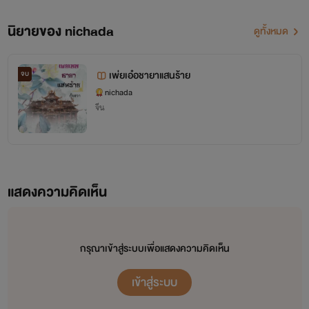
นิยายของ nichada
ดูทั้งหมด
เพ่ยเอ๋อชายาแสนร้าย
จบ
เศษรักอสูร
nichada
จีน
Janya
www.mebmarket.com
แสดงความคิดเห็น
“ลูกหว้า...เธอรู้ไหม ไม่ว่าฉันจะอยู่กับใคร นอนกับใคร มันก็
ไม่เหมือนอยู่กับเธอเลยสักนิด ฉัน...” ปลายนิ้วเรียวหนาเริ่มไต่
ยุ่มยั่บลงมาบริเวณลำคอผ่องขาว และอ้อยอิ่งอยู่บริเวณเนินอก
กรุณาเข้าสู่ระบบเพื่อแสดงความคิดเห็น
ขาวผ่อง “ฉัน...ยังต้องการเธอเสมอ...ไม่ว่าจะตอนนี้ หรือตอน
เข้าสู่ระบบ
ไหนๆ”ร่างระหงเริ่มตัวสั่นขึ้นเรื่อยๆ กลีบปากบางเฉียบเม้มติดกัน