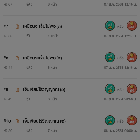
67
0
8 หน้า
07 ส.ค. 2561 12:15 น.
!
”
#7
เหมือนจะเจ็บไม่พอ (๓)
หรือ
500
53
0
10 หน้า
07 ส.ค. 2561 12:17 น.
“เปล่านะคะ ลูกหว้าแค่ไม่อยากให้คุณภพต้องเนื้อตัวสกปรก
เพราะร่างกายของลูกหว้ามันเน่าเละ ไม่แน่ ข้างในอาจจะถูกหนอน
#8
เหมือนจะเจ็บไม่พอ (๔)
หรือ
400
เจาะจนเป็นรูพรุน อีกไม่นานก็คงย่อยสลาย” สลิลลากลั้นใจเอ่ย
44
0
8 หน้า
07 ส.ค. 2561 12:18 น.
ยาวเหยียด ถือว่าเป็นครั้งแรก ที่เธอกล้าต่อปากต่อคำกับเขา นั่น
คงเป็นเพราะเสียงครางอื้ออึง ระหว่างเขากับผู้หญิงคนอื่น ซึ่งมัน
#9
เจ็บเจียนไร้วิญญาณ (๑)
หรือ
400
ยังดังก้องอยู่ในหู ไม่เคยสร่างซา หลังจากนั้นดวงตากลมๆ ก็ปิด
49
0
8 หน้า
07 ส.ค. 2561 23:58 น.
ลง รอคอยโทษทัณฑ์จากคนตัวโต ทว่าเงยหน้ามองอีกครั้ง ก็เจอ
กับเจ้าของร่างกำยำ ขยับตัวถอยห่าง และเหยียดปากมองเธอด้วย
#10
เจ็บเจียนไร้วิญญาณ (๒)
หรือ
400
ท่าทีเย้ยหยัน
30
0
7 หน้า
08 ส.ค. 2561 00:00 น.