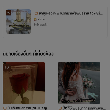
ยกชุด-30% พ่ายรักมาเฟียพันธุ์ร้าย 18+ ซีรีส์ชุ
จบ
ดมาเฟียพันธุ์ร้าย เล่ม 2
วไลกร
รักโรแมนติก
วไลกร
นิยายเรื่องอื่นๆ ที่เกี่ยวข้อง
จบ
หิมะริมทะเลทราย (NC เบา ๆ)
💓💘พันธนาการรักข้ามขอบ