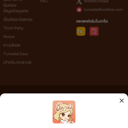
FAQ
@webtunwalai
คุ้มครอง
tunwalai@ookbee.com
ข้อมูลส่วนบุคคล
เงื่อนไขและข้อตกลง
แพลตฟอร์มในเครือ
Third-Party
Notice
ดาวน์โหลด
Tunwalai Easy
(สำหรับ Android)
ข้อความที่ท่านได้อ่านจากเว็บไซต์นี้เกิดจากการเขียนโดยสาธารณชนและเผยแพร่โดยอัตโนมัติ ผู้ดูแล
เว็บไซต์แห่งนี้ไม่ได้เห็นด้วยและไม่ขอรับผิดชอบต่อข้อความใดๆ ทั้งสิ้น ดังนั้นผู้อ่านทุกท่านโปรดใช้
วิจารณญาณในการกลั่นกรองด้วยตนเอง และหากท่านพบข้อความใดๆ ที่ขัดต่อกฎหมายและศีลธรรม
กรุณาแจ้งมาที่ tunwalai@ookbee.com เพื่อทีมงานจะได้ดำเนินการในทันที ทั้งนี้ ทางเว็บไซต์ขอสงวน
ลิขสิทธิ์ตามพระราชบัญญัติลิขสิทธิ์ (ฉบับเพิ่มเติม) พ.ศ.2558