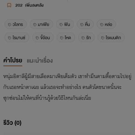
202
เพิ่มลงคลัง
วไลกร
มาเฟีย
ฟิน
หื่น
หล่อ
โรมานซ์
ขี้อ้อน
โหด
รัก
โรแมนติก
คำโปรย
แนะนำเรื่อง
หนุ่มอิตาลีผู้มีสายเลือดมาเฟียเต็มตัว เขาทำมึนตามตื้อตามไปอยู่
กับเธอหน้าตาเฉย แล้วเธอจะทำอย่างไร คนตัวโตขนาดนั้นจะ
ซุกซ่อนไม่ให้คนที่บ้านรู้ด้วยวิธีไหนกันล่ะเนี่ย
รีวิว (0)