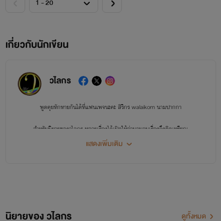
เกี่ยวกับนักเขียน
วไลกร
พูดคุยทักทายกันได้ที่แฟนเพจนะคะ
สิริกร walaikorn นามปากกา
สำหรับนิยายของวไลกร หลายเรื่องได้เปิดให้อ่านจนจบเรื่องจึงติดเหรียญ
แสดงเพิ่มเติม
หลายเรื่องที่เปิดให้อ่าน 30-50% จึงติดเหรียญ
บางเรื่องมีอีบุ๊กในธัญวลัยแล้ว
ขอบคุณทุกท่านที่ติดตาม
นิยายของ วไลกร
ดูทั้งหมด
ขอบคุณมากมายที่ช่วยอุดหนุนในทุกช่องทาง