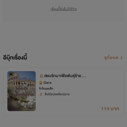
เรื่องนี้ยังไม่มีรีวิว
อีบุ๊กเรื่องนี้
ดูทั้งหมด
สยบรักมาเฟียพันธุ์ร้าย ซี
รีส์ชุดมาเฟียพันธุ์ร้าย 1
วไลกร
รักโรแมนติก
ซื้ออีบุ๊กปลดล็อกนิยาย
119 บาท