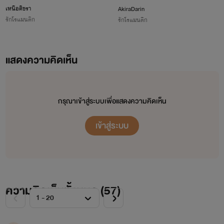
เหนือศิขรา
AkiraDarin
ฟ้า✈️☁️
รักโรแมนติก
รักโรแมนติก
แสดงความคิดเห็น
กรุณาเข้าสู่ระบบเพื่อแสดงความคิดเห็น
เข้าสู่ระบบ
ความคิดเห็นทั้งหมด (
57
)