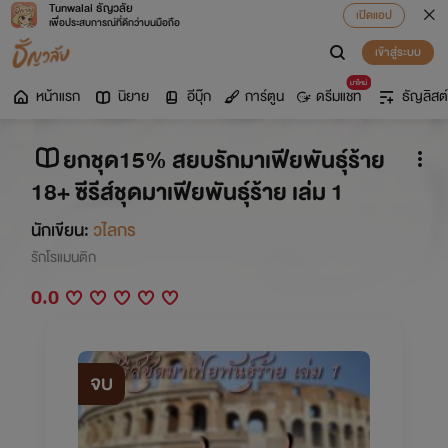
Tunwalai ธัญวลัย
เปิดแอป
เพื่อประสบการณ์ที่ดีกว่าบนมือถือ
เข้าสู่ระบบ
มาใหม่
หน้าแรก
นิยาย
อีบุ๊ก
การ์ตูน
ดรีมแชท
ธัญลิสต์
ยกชุด15% สยบรักมาเฟียพันธุ์ร้าย
18+ ซีรีส์ชุดมาเฟียพันธุ์ร้าย เล่ม 1
นักเขียน:
วไลกร
รักโรแมนติก
0.0
จบ