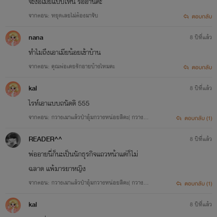
จะง้อเมียแบบไหน รออ่านคะ
จากตอน: หยุดเลยไม่ต้องมาจับ
ตอบกลับ
nana
8 ปีที่แล้ว
ทำไมถึงเอาเมียน้อยเข้าบ้าน
จากตอน: คุณพ่อเคยรักอายบ้างไหมคะ
ตอบกลับ
kal
8 ปีที่แล้ว
ไรท์เอาแบบถนัดดิ 555
จากตอน: กวางเมาแล้วป๋าอุ้มกวางหน่อยสิคะ( กวาง×
ตอบกลับ (1)
ป๋า)20+
READER^^
8 ปีที่แล้ว
พ่ออายนี่ก็นะเป็นนักธุรกิจแถวหน้าแต่ก็ไม่
ฉลาด แพ้มารยาหญิง
จากตอน: กวางเมาแล้วป๋าอุ้มกวางหน่อยสิคะ( กวาง×
ตอบกลับ (1)
ป๋า)20+
kal
8 ปีที่แล้ว