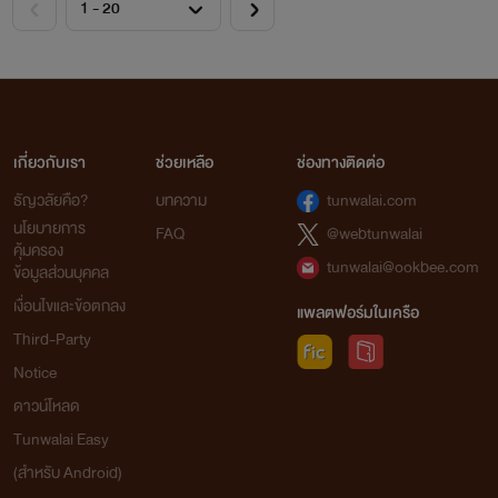
เกี่ยวกับเรา
ช่วยเหลือ
ช่องทางติดต่อ
ธัญวลัยคือ?
บทความ
tunwalai.com
นโยบายการ
FAQ
@webtunwalai
คุ้มครอง
tunwalai@ookbee.com
ข้อมูลส่วนบุคคล
เงื่อนไขและข้อตกลง
แพลตฟอร์มในเครือ
Third-Party
Notice
ดาวน์โหลด
Tunwalai Easy
(สำหรับ Android)