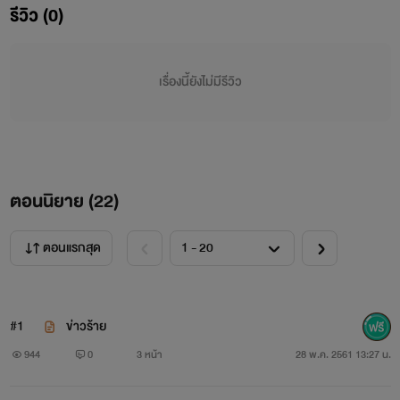
รีวิว (0)
ส่วนสูง186ซม. น้ำหนัก 77 ,หน้าตาดี หล่อมากเวลาเขา
ยิ้มทีสาวๆใจละลาย คมเข้มซิกแพ็กเป็นลอน><
เรื่องนี้ยังไม่มีรีวิว
เขาเป็นคนลูกครึ่งอเมริกา-ไทย ,นิสัยใจคอเป็นคนอารมณ์
ร้าย ปากหมา
ตอนนิยาย (
22
)
" เขาเป็นแฟนเก่าที่แซ่บที่สุดในโลก"
ตอนแรกสุด
#1
ข่าวร้าย
944
0
3 หน้า
28 พ.ค. 2561 13:27 น.
อาย