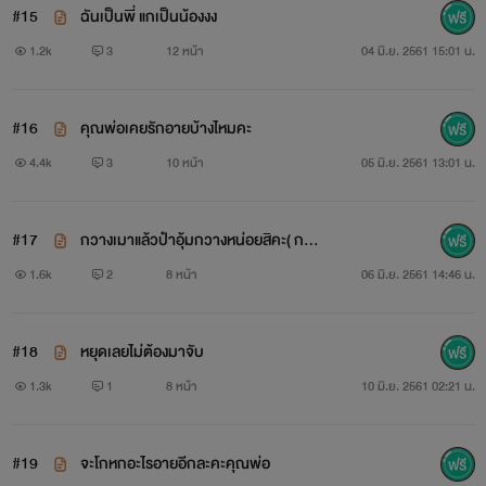
#15
ฉันเป็นพี่ แกเป็นน้องงง
1.2k
3
12 หน้า
04 มิ.ย. 2561 15:01 น.
#16
คุณพ่อเคยรักอายบ้างไหมคะ
4.4k
3
10 หน้า
05 มิ.ย. 2561 13:01 น.
#17
กวางเมาแล้วป๋าอุ้มกวางหน่อยสิคะ( กวา
ง×ป๋า)20+
1.6k
2
8 หน้า
06 มิ.ย. 2561 14:46 น.
#18
หยุดเลยไม่ต้องมาจับ
1.3k
1
8 หน้า
10 มิ.ย. 2561 02:21 น.
#19
จะโกหกอะไรอายอีกละคะคุณพ่อ