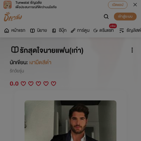
Tunwalai ธัญวลัย
เปิดแอป
เพื่อประสบการณ์ที่ดีกว่าบนมือถือ
เข้าสู่ระบบ
มาใหม่
หน้าแรก
นิยาย
อีบุ๊ก
การ์ตูน
ดรีมแชท
ธัญลิสต์
รักสุดใจนายแฟน(เก่า)
นักเขียน:
เงามืดสีดำ
รักวัยรุ่น
0.0