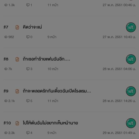
เป็นคนไทยแท้ ,นิสัยใจคอ ถ้าเธออยากได้ เธอจะต้องได้
1.3k
1
11 หน้า
27 พ.ค. 2561 00:46 น.
"เธอเป็นน้องสาวที่เรียบร้อย(?) "
#7
คิดว่าจะแน่
982
0
9 หน้า
27 พ.ค. 2561 16:43 น.
#8
ถ้าเธอทำร้ายแฟนฉันอีก....
ลูคัส
7k
3
10 หน้า
28 พ.ค. 2561 04:06 น.
ส่วนสูง 187 ซม. น้ำหนัก 79, หน้าตาหล่อคมเข้มหล่อจนโม
#9
ถ้าจะพลอดรักกันเดี๋ยวฉันเปิดโรงแรมให้
เดริ่งโทามาทาบทามเขาทุกวัน
เอาไหม
2.1k
5
11 หน้า
28 พ.ค. 2561 14:26 น.
เป็นลูกครึ่งอเมริกา-ไทย,นิสัยใจคอ (ความลับ)
#10
ไปให้พ้นฉันไม่อยากเห็นหน้านาย
" เขาอยากได้อะไรก็ต้องได้รวมถึงเธออาย"
2.3k
4
9 หน้า
29 พ.ค. 2561 01:49 น.