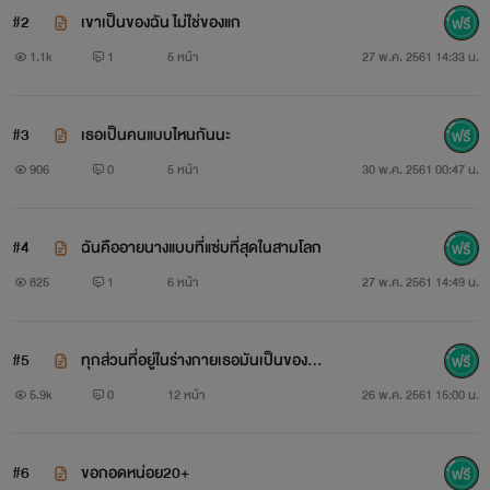
#2
เขาเป็นของฉัน ไม่ใช่ของแก
ส่วนสูง 170ซม. น้ำหนัก 49 ,หน้าตาดี ปากนิดจมูกหน่อย
1.1k
1
5 หน้า
27 พ.ค. 2561 14:33 น.
หน้าเรียวรูปไข่
เธอเป็นคนไทยแท้ ,นิสัยใจคอ เป็นคนหยิ่ง แรง ดีมาดีกลับ
#3
เธอเป็นคนแบบไหนกันนะ
906
0
5 หน้า
30 พ.ค. 2561 00:47 น.
ร้ายมาเธอจะจัดให้หนัก
"เธอเป็นนางแบบที่ฮอตที่สุดในตอนนี้"
#4
ฉันคืออายนางแบบที่แซ่บที่สุดในสามโลก
825
1
6 หน้า
27 พ.ค. 2561 14:49 น.
#5
ทุกส่วนที่อยู่ในร่างกายเธอมันเป็นของฉั
กานดา
น18+
5.9k
0
12 หน้า
26 พ.ค. 2561 15:00 น.
ส่วนสูง172ซม. น้ำหนัก 52 ,เธอสวยเหมือนบาร์บี้
#6
ขอกอดหน่อย20+