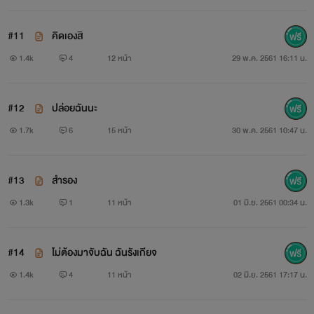
#11
คิดเองสิ
1.4k
4
12 หน้า
29 พ.ค. 2561 16:11 น.
นิยายเรื่องนี้เป็นเรื่องแรกของไรท์ ฝากกดและคอมเม้นท์ให้
#12
ปล่อยฉันนะ
กำลังใจไรท์ด้วยนะคะ
1.7k
6
15 หน้า
30 พ.ค. 2561 10:47 น.
ปล.บุคคลในภาพที่อยู่ในนิยายเรื่องนี้ไม่มีส่วนเกี่ยวข้องใดๆ
#13
สำรอง
ทั้งสิ้นนะคะ
1.3k
1
11 หน้า
01 มิ.ย. 2561 00:34 น.
เรื่องนี้ไม่ใช่เรื่องจริงเกิดขึ้นเพราะความมโนของไรท์เอง
#14
ไม่ต้องมาจับฉัน ฉันรังเกียจ
สุดท้ายนี้ขอฝากพี่นิคาจิโอ้คนหล่อ เลวไว้ในอ้อมใจด้วยนะคะ
1.4k
4
11 หน้า
02 มิ.ย. 2561 17:17 น.