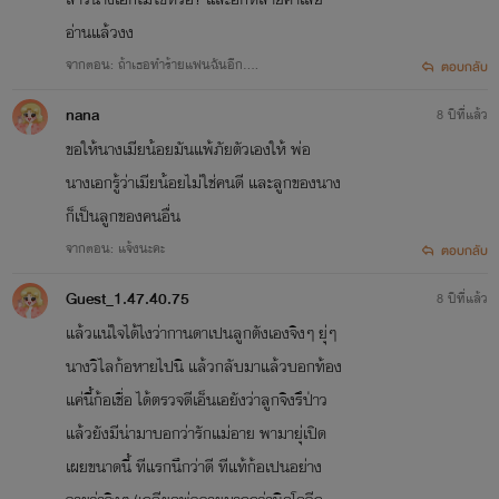
อ่านแล้วงง
จากตอน: ถ้าเธอทำร้ายแฟนฉันอีก....
ตอบกลับ
nana
8 ปีที่แล้ว
ขอให้นางเมียน้อยมันแพ้ภัยตัวเองให้ พ่อ
นางเอกรู้ว่าเมียน้อยไม่ใช่คนดี และลูกของนาง
ก็เป็นลูกของคนอื่น
จากตอน: แจ้งนะคะ
ตอบกลับ
Guest_1.47.40.75
8 ปีที่แล้ว
แล้วแน่ใจได้ไงว่ากานดาเปนลูกตังเองจิงๆ ยุ่ๆ
นางวิไลก้อหายไปนิ แล้วกลับมาแล้วบอกท้อง
แค่นี้ก้อเชื่อ ได้ตรวจดีเอ็นเอยังว่าลูกจิงรึป่าว
แล้วยังมีน่ามาบอกว่ารักแม่อาย พามายุ่เปิด
เผยขนาดนี้ ทีแรกนึกว่าดี ทีแท้ก้อเปนอย่าง