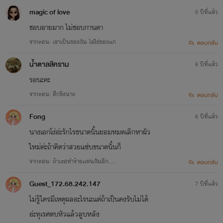
magic of love
5 ปีที่แล้ว
ชอบอายมาก ไม่ชอบกานดา
จากตอน: เขาเป็นของฉัน ไม่ใช่ของแก
ตอบกลับ
น้ำตาลสีคราม
6 ปีที่แล้ว
รอนะคะ
จากตอน: ศึกชิงนาง
ตอบกลับ
Fong
6 ปีที่แล้ว
นางเอกโง่อ่ะรักไรขนาดนั้นยอมหมดเลิกหาผัว
ใหม่ค่ะถ้าคิดว่าสวยแซ่บขนาดนั้นก็
จากตอน: ถ้าเธอทำร้ายแฟนฉันอีก....
ตอบกลับ
Guest_172.68.242.147
7 ปีที่แล้ว
ไม่รู้ใครมีเหตุผลอะไรนะแต่ถ้าเป็นคงรับไม่ได้
อ่ะทุเรศตบหัวแล้วลูบหลัง