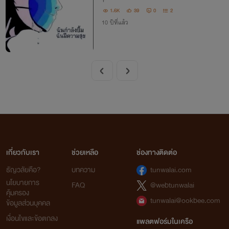
Y
1.6K
39
0
2
10 ปีที่แล้ว
เกี่ยวกับเรา
ช่วยเหลือ
ช่องทางติดต่อ
ธัญวลัยคือ?
บทความ
tunwalai.com
นโยบายการ
FAQ
@webtunwalai
คุ้มครอง
tunwalai@ookbee.com
ข้อมูลส่วนบุคคล
เงื่อนไขและข้อตกลง
แพลตฟอร์มในเครือ