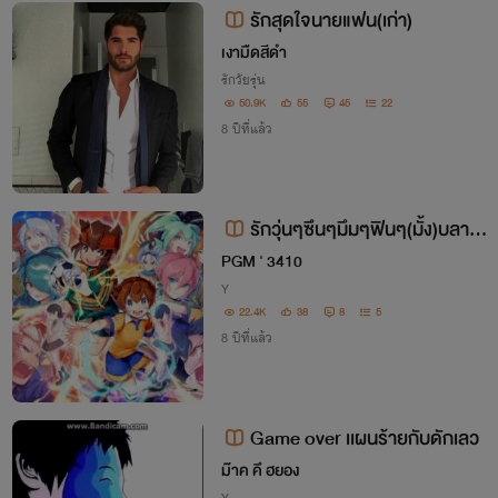
รักสุดใจนายแฟน(เก่า)
เงามืดสีดำ
รักวัยรุ่น
50.9K
55
45
22
8 ปีที่แล้ว
รักวุ่นๆซึนๆมึมๆฟินๆ(มั้ง)บลาๆ
ๆๆ
PGM ' 3410
Y
22.4K
38
8
5
8 ปีที่แล้ว
Game over เเผนร้ายกับดักเลว
ม๊าค คึ ฮยอง