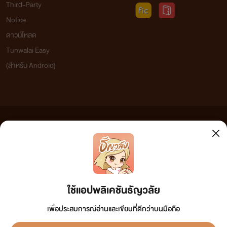
Third-Party
Notice
ดาวน์โหลด
Tunwalai Easy
(สำหรับ Android)
ข้อความที่ท่านได้อ่านจากเว็บไซต์นี้เกิดจากการเขียนโดยสาธารณชนและเผยแพร่โดยอัตโนมัติ ผู้ดูแล
เว็บไซต์แห่งนี้ไม่ได้เห็นด้วยและไม่ขอรับผิดชอบต่อข้อความใดๆ ทั้งสิ้น ดังนั้นผู้อ่านทุกท่านโปรดใช้
วิจารณญาณในการกลั่นกรองด้วยตนเอง และหากท่านพบข้อความใดๆ ที่ขัดต่อกฎหมายและศีลธรรม
กรุณาแจ้งมาที่ tunwalai@ookbee.com เพื่อทีมงานจะได้ดำเนินการในทันที ทั้งนี้ ทางเว็บไซต์ขอสงวน
ลิขสิทธิ์ตามพระราชบัญญัติลิขสิทธิ์ (ฉบับเพิ่มเติม) พ.ศ.2558
ใช้แอปพลิเคชันธัญวลัย
เพื่อประสบการณ์อ่านและเขียนที่ดีกว่าบนมือถือ