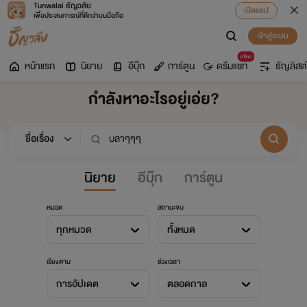
Tunwalai ธัญวลัย
เปิดแอป
เพื่อประสบการณ์ที่ดีกว่าบนมือถือ
เข้าสู่ระบบ
มาใหม่
หน้าแรก
นิยาย
อีบุ๊ก
การ์ตูน
ดรีมแชท
ธัญลิสต์
กำลังหาอะไรอยู่เอ่ย?
นิยาย
อีบุ๊ก
การ์ตูน
หมวด
สถานะจบ
ทุกหมวด
ทั้งหมด
เรียงตาม
ช่วงเวลา
การอัปเดต
ตลอดกาล