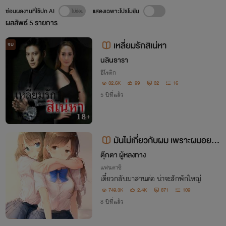
ซ่อนผลงานที่ใช้ปก AI
แสดงเฉพาะโปรโมชัน
ผลลัพธ์
5
รายการ
เหลี่ยมรักสิเน่หา
จบ
นลินธารา
อีโรติก
32.6K
99
32
16
5 ปีที่แล้ว
มันไม่เกี่ยวกับผม เพราะผมอยาก
สร้างฮาเร็ม [NC 20+]
ตุ๊กตา ผู้หลงทาง
แฟนตาซี
เดี๋ยวกลับมาสานต่อ น่าจะสักพักใหญ่
749.3K
2.4K
871
109
8 ปีที่แล้ว