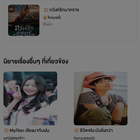
ภวังค์รักนาคราช
จบ
..รัตนะมณี..
รัตนะมณี
อีโรติก
นิยายเรื่องอื่นๆ ที่เกี่ยวข้อง
MyRian เสียงมากับฝน
ชีวิตจริง มันยิ่งกว่า
แจวไม่หยุดจ้าา
Nampakka02