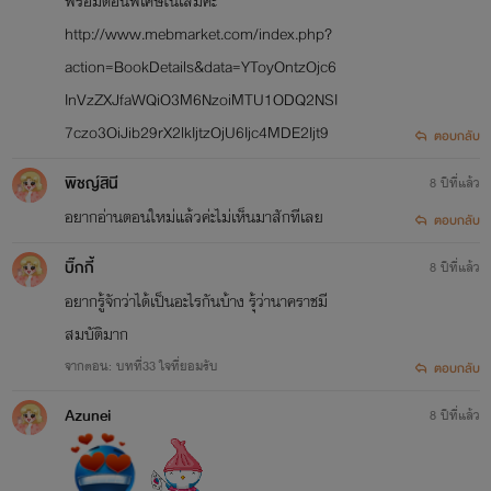
พร้อมตอนพิเศษในเล่มค่ะ
http://www.mebmarket.com/index.php?
action=BookDetails&data=YToyOntzOjc6
InVzZXJfaWQiO3M6NzoiMTU1ODQ2NSI
7czo3OiJib29rX2lkIjtzOjU6Ijc4MDE2Ijt9
ตอบกลับ
พิชญ์สินี
8 ปีที่แล้ว
อยากอ่านตอนใหม่แล้วค่ะไม่เห็นมาสักทีเลย
ตอบกลับ
บิ๊กกี้
8 ปีที่แล้ว
อยากรู้จักว่าได้เป็นอะไรกันบ้าง รุ้ว่านาคราชมี
สมบัติมาก
จากตอน: บทที่33 ใจที่ยอมรับ
ตอบกลับ
Azunei
8 ปีที่แล้ว