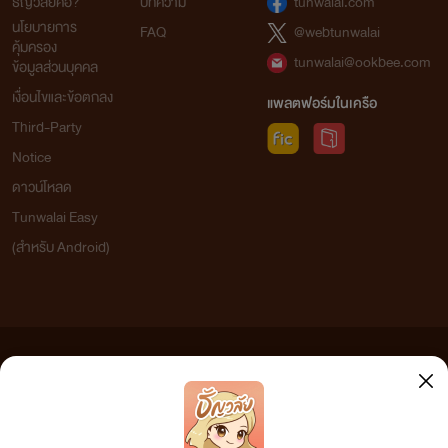
ธัญวลัยคือ?
บทความ
tunwalai.com
นโยบายการ
FAQ
@webtunwalai
คุ้มครอง
tunwalai@ookbee.com
ข้อมูลส่วนบุคคล
เงื่อนไขและข้อตกลง
แพลตฟอร์มในเครือ
Third-Party
Notice
ดาวน์โหลด
Tunwalai Easy
(สำหรับ Android)
ข้อความที่ท่านได้อ่านจากเว็บไซต์นี้เกิดจากการเขียนโดยสาธารณชนและเผยแพร่โดยอัตโนมัติ ผู้ดูแล
เว็บไซต์แห่งนี้ไม่ได้เห็นด้วยและไม่ขอรับผิดชอบต่อข้อความใดๆ ทั้งสิ้น ดังนั้นผู้อ่านทุกท่านโปรดใช้
วิจารณญาณในการกลั่นกรองด้วยตนเอง และหากท่านพบข้อความใดๆ ที่ขัดต่อกฎหมายและศีลธรรม
กรุณาแจ้งมาที่ tunwalai@ookbee.com เพื่อทีมงานจะได้ดำเนินการในทันที ทั้งนี้ ทางเว็บไซต์ขอสงวน