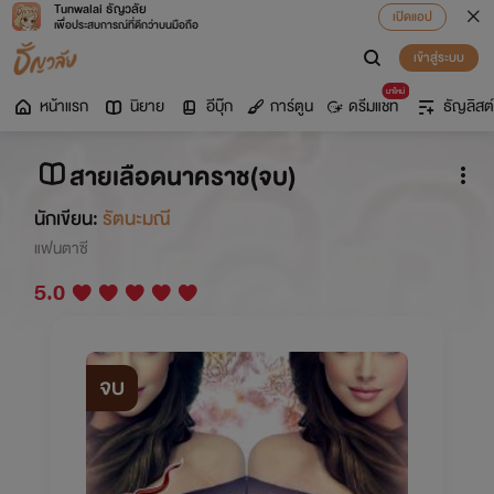
Tunwalai ธัญวลัย
เปิดแอป
เพื่อประสบการณ์ที่ดีกว่าบนมือถือ
เข้าสู่ระบบ
มาใหม่
หน้าแรก
นิยาย
อีบุ๊ก
การ์ตูน
ดรีมแชท
ธัญลิสต์
สายเลือดนาคราช(จบ)
นักเขียน:
รัตนะมณี
แฟนตาซี
5.0
จบ