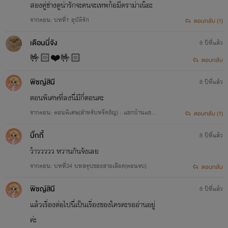
สองคู่ช่างดูน่ารักจะคนจะเทพก้อมีดราม่าเน๊อะ
จากตอน: บทที่1 อุบัติรัก
ตอบกลับ (1)
เดือนนี่จัง
8 ปีที่แล้ว
🤟🏻❤️🤟🏻
ตอบกลับ
พิชญ์สินี
8 ปีที่แล้ว
ตอนพิเศษที่ลงนี่มีกี่ตอนคะ
จากตอน: ตอนพิเศษ(สำหรับหรีดธัญ) : แขกบ้านแขกเ
ตอบกลับ (1)
มือง
บิ๊กกี้
8 ปีที่แล้ว
ว้าววววว หวานกันจังเลย
จากตอน: บทที่34 บทสรุปของสายเลือด(ตอนจบ)
ตอบกลับ
พิชญ์สินี
8 ปีที่แล้ว
แล้วเรื่องต่อไปนี่เป็นเรื่องของใครคะรออ่านอยู่
ค่ะ