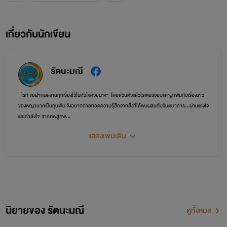
เกี่ยวกับนักเขียน
รัตนะมณี
ไรท์ ขอฝากผลงานทุกเรื่องไว้ในหัวใจด้วยนะคะ โดยส่วนตัวแล้วไรเตอร์ชอบและผูกพันกับเรื่องราว
ของพญานาคเป็นทุนเดิม จึงอยากถ่ายทอดความรุ้สึกจากสิ่งที่ได้พบผสมกับจินตนาการ...ผ่านแรงใจ
และกำลังใจ จากภพสู่ภพ...
ติดตามผลงานของไรท์(E-Book) ได้ที่เวปmebmarket ได้ทุกเรื่องนะคะ🥰
แสดงเพิ่มเติม
🙇ฝากติดตามผลงานด้วยน๊าาาา 😙
ติดตามข่าวสารข้อมูล ทักทายกันได้ตามลิ้งเพจนี้เลยจร้า^^
FB : เพจรัตนะมณี
https://www.facebook.com/%E0%B8%A3%E0%B8%B1%E0%B8%95%E0%B8%99%E0%B
นิยายของ รัตนะมณี
ดูทั้งหมด
1940789629496355/