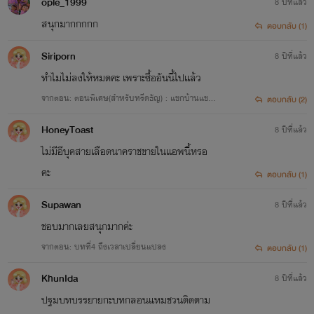
ople_1999
8 ปีที่แล้ว
สนุกมากกกกก
ตอบกลับ (1)
Siriporn
8 ปีที่แล้ว
ทำไมไม่ลงให้หมดคะ เพราะซื้ออันนี้ไปแล้ว
จากตอน: ตอนพิเศษ(สำหรับหรีดธัญ) : แขกบ้านแขกเ
ตอบกลับ (2)
มือง
HoneyToast
8 ปีที่แล้ว
ไม่มีอีบุคสายเลือดนาคราชขายในแอพนี้หรอ
คะ
ตอบกลับ (1)
Supawan
8 ปีที่แล้ว
ชอบมากเลยสนุกมากค่ะ
จากตอน: บทที่4 ถึงเวลาเปลี่ยนแปลง
ตอบกลับ (1)
KhunIda
8 ปีที่แล้ว
ปฐมบทบรรยายกะบทกลอนแหมชวนติดตาม