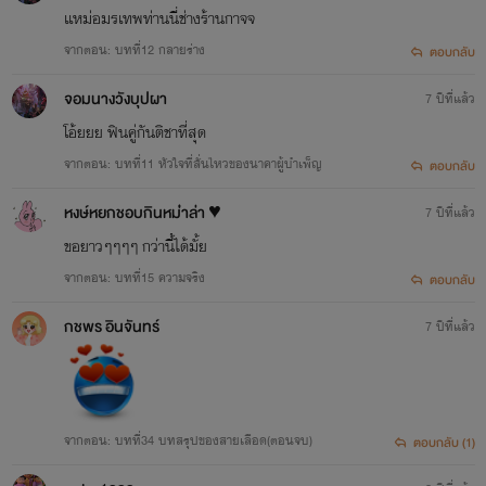
เเหม่อมรเทพท่านนี่ช่างร้านกาจจ
จากตอน: บทที่12 กลายร่าง
ตอบกลับ
จอมนางวังบุปผา
7 ปีที่แล้ว
โอ้ยยย ฟินคู่กันติชาที่สุด
จากตอน: บทที่11 หัวใจที่สั่นไหวของนาคาผู้บำเพ็ญ
ตอบกลับ
หงษ์หยกชอบกินหม่่าล่า ♥️
7 ปีที่แล้ว
ขอยาวๆๆๆๆ กว่านี้ได้มั้ย
จากตอน: บทที่15 ความจริง
ตอบกลับ
กชพร​ อิน​จันทร์​
7 ปีที่แล้ว
จากตอน: บทที่34 บทสรุปของสายเลือด(ตอนจบ)
ตอบกลับ (1)