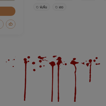
ข่มขืน
เลว