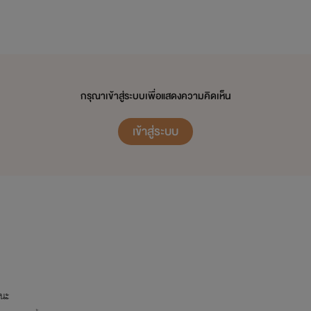
กรุณาเข้าสู่ระบบเพื่อแสดงความคิดเห็น
ไรท์ มีนามปากกาว่า
'นังตัวร้าย'
ซึ่งมันเป็นคำที่ไรท์ชอบบบมากกก
เข้าสู่ระบบ
55555
าวๆทั่วโลกต่างหลงใหล
อมใครและไม่เคยมีเหตุผลอะไร
วนะ
ก็ฉันไม่ใช่นางเอกนี่เนาะ อิอิ