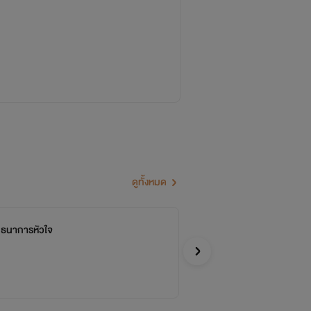
ดูทั้งหมด
ันธนาการหัวใจ
รัก
จบ
นังตั
อีโรติก