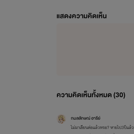
แสดงความคิดเห็น
ความคิดเห็นทั้งหมด (
30
)
มาร์เกซ วาร์กัส ทิพย์วารี
เบื้องหน้าเขาคือนายแบบที่โด่งดัง ที่ส
กมลลักษณ์ อารีย์
เบื้องหลังเขาคือซาตานร้าย ที่ไม่เคยย
ไม่มาเขียนต่อแล้วหรอ? หายไป3ปีแล้