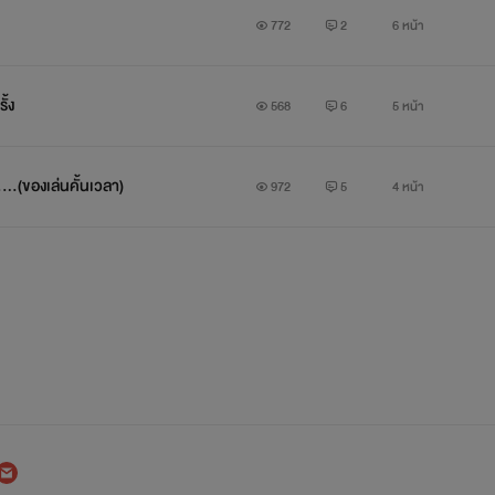
772
2
6 หน้า
ั้ง
568
6
5 หน้า
.....(ของเล่นคั้นเวลา)
972
5
4 หน้า
ำให้เธอเจ็บเจียนตายและมีมลทินติดตัวไม่มีวันลบเลือน