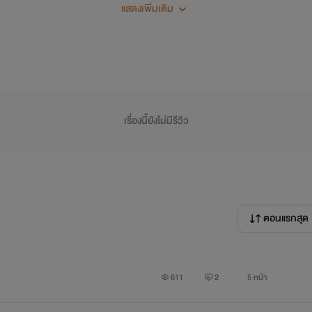
แสดงเพิ่มเติม
เรื่องนี้ยังไม่มีรีวิว
มปราณี
ธออีกค
ตอนแรกสุด
611
2
5 หน้า