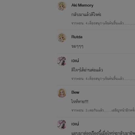
Aki Memory
กลับมาแล้วดีใจค่ะ
จากตอน: 4.เรื่องสนุกๆเริ่มต้นขึ้นแล้ว.........
นิตรา นิภาภัทร(นิด)
Rutda
อดีตเธอเคยถูกคนใจร้ายทำลายศักดิ์ศรี
รอๆๆๆ
เวเน่
เธอต้องจมอยู่กับตราบาปที่เขาหยิบยืนใ
ดีใจๆได้อ่านต่อแล้ว
การเริ่นต้นการเขียนนิยา
ปัจจุบัน เธอต้องการจะเป็นคนใหม่ คนที่ไ
จากตอน: 4.เรื่องสนุกๆเริ่มต้นขึ้นแล้ว.........
Bew
สิ่งที่เคยเสียแล้วก็ปล่อยมันไป ถือว่าท
ไรท์หาย!!!!
แรก
ชาตินี้ชาติไหนก็อย่าได้พบได้เจอกันอีกเ
จากตอน: 3.เจอกันแล้ว.......เผชิญหน้าอีกครั้
เวเน่
คำเตือน
แอบมาส่องเรืีองนี้เมื่อไหร่จะกลับมาอั