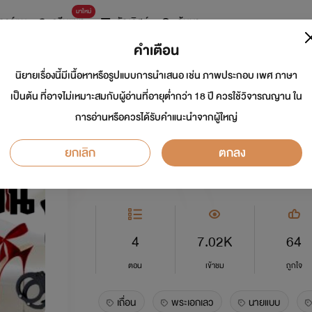
มาใหม่
การ์ตูน
ดรีมแชท
ธัญลิสต์
ค้นหา
คำเตือน
นิยายเรื่องนี้มีเนื้อหาหรือรูปแบบการนำเสนอ เช่น ภาพประกอบ เพศ ภาษา
ตราบาปคนเถื่อน
เป็นต้น ที่อาจไม่เหมาะสมกับผู้อ่านที่อายุต่ำกว่า 18 ปี ควรใช้วิจารณญาน ใน
การอ่านหรือควรได้รับคำแนะนำจากผู้ใหญ่
นักเขียน:
นังตัวร้าย
ยกเลิก
ตกลง
อีโรติก
0.0
4
7.02K
64
ตอน
เข้าชม
ถูกใจ
เถื่อน
พระเอกเลว
นายแบบ