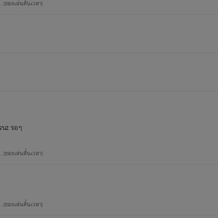
...(ของเล่นคั้นเวลา)
ธ
็วนะ รอๆ
ไรท์ร้ายจริงๆนะ แต่ร้ายเฉพาะบุคคลจ๊ะ ไม่ได้ร้ายไปทั่วนะ
...(ของเล่นคั้นเวลา)
ประมาณว่า ดีมาดีตอบ ร้ายมาร้ายกับX10 อะไรประมาณนั้น555
...(ของเล่นคั้นเวลา)