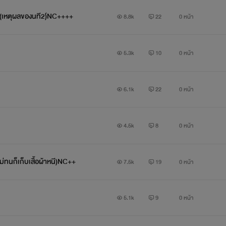
อ (เหตุผลของนที2)์NC++++
8.8k
22
0 หน้า
5.3k
10
0 หน้า
6.1k
22
0 หน้า
4.5k
8
0 หน้า
าไม่ทนก็เก็บเสื้อผ้าหนี)NC++
7.5k
19
0 หน้า
5.1k
9
0 หน้า