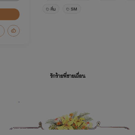
หื่น
SM
รักร้ายพี่ชายเถื่อน