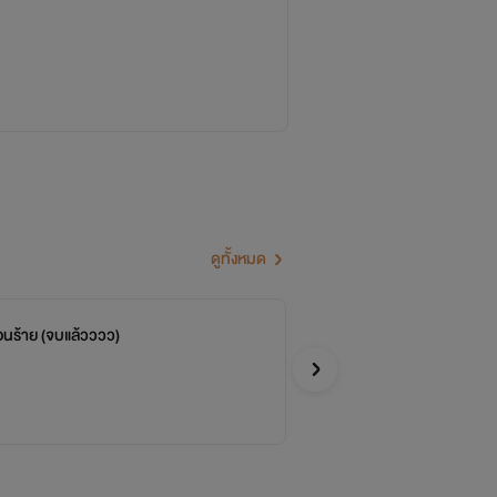
ดูทั้งหมด
่อนร้าย (จบแล้วววว)
หน
นังตั
อีโรติก