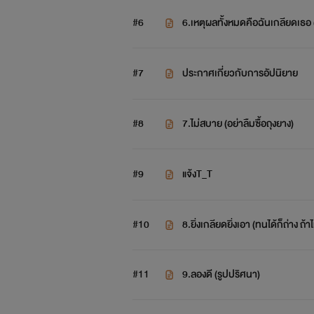
#6
6.เหตุผลทั้งหมดคือฉันเกลียดเธ
#7
ประกาศเกี่ยวกับการอัปนิยาย
#8
ุ7.ไม่สบาย (อย่าลืมซื้อถุงยาง)
#9
แจ้งT_T
#10
8.ยิ่งเกลียดยิ่งเอา (ทนได้ก็ถ่าง ถ้
#11
9.ลองดี (รูปปริศนา)