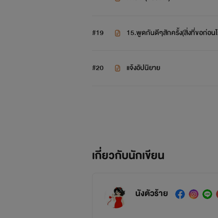
#19
15.พูดกันดีๆสักครั้ง(ส่ิงที่ขอก่
เกิดมาไม่เคยมีพี่น้อง แต่จู่ๆมารดา
รับได้ยังไง น้องบ้าอะไร แม่ไปท้องต
#20
แจ้งอัปนิยาย
ไม่มีทางที่เขาจะยอมรับให้ เด็กสก
เกี่ยวกับนักเขียน
นังตัวร้าย