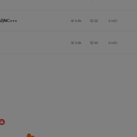
อนไป)NC+++
5.6k
32
0 หน้า
ที่เขาทั้งรักทั้งห่วง ก็ได้พาเด็กผู้หญิงมอมแมมคนหนึ่งเข้ามาในบ้าน 
อนไหน
3.6k
30
0 หน้า
ปรกคนนั้นมาแย่งความรักของแม่ไปแน่ "ให้เป็นน้องคงไม่ได้ แต่ให้เป