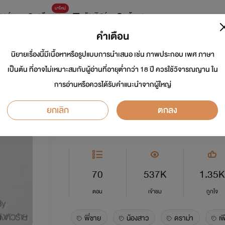
มาใหม่
การ์ตูน
ดรีมแชท
ธัญลิสต์
ค้นหา
คำเตือน
นิยายเรื่องนี้มีเนื้อหาหรือรูปแบบการนำเสนอ เช่น ภาพประกอบ เพศ ภาษา
รักร้ายพี่ชายเถื่อน(
เป็นต้น ที่อาจไม่เหมาะสมกับผู้อ่านที่อายุต่ำกว่า 18 ปี ควรใช้วิจารณญาน ใน
การอ่านหรือควรได้รับคำแนะนำจากผู้ใหญ่
นักเขียน:
นังตัวร้าย
ยกเลิก
ตกลง
อีโรติก
5.0
70
537K
1.35K
ตอน
เข้าชม
ถูกใจ
พี่ชาย
น้องสาว
ดราม่า
เพ