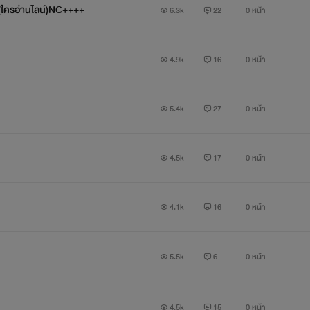
(ใครอ่านไลน์)NC++++
6.3k
22
0 หน้า
4.9k
16
0 หน้า
5.4k
27
0 หน้า
4.5k
17
0 หน้า
4.1k
16
0 หน้า
รักร้ายพี่ชายเถื่อน
5.5k
6
0 หน้า
4.5k
15
0 หน้า