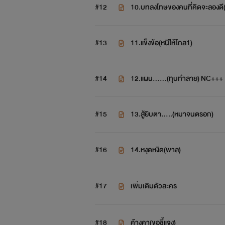
#12
10.บทลงโทษของคนที่คิดจะลองดี
#13
11.แข็งข้อ(หนีให้ไกล1)
#14
12.แผน......(ทุบทำลาย) NC+++
#15
13.สู้ยิบตา.....(หมาจนตรอก)
#16
14.หงุดหงิด(พาล)
#17
เพิ่มเติมตัวละคร
#18
ค้างคา(ขอชี้แจง)