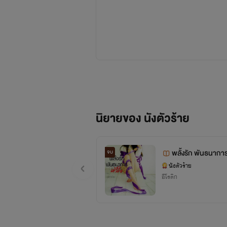
นิยายของ นังตัวร้าย
พลั้งรัก พันธนาการ
จบ
นังตัวร้าย
อีโรติก