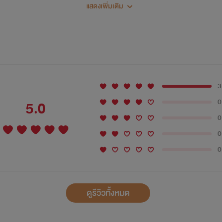
แสดงเพิ่มเติม
ทำความเข้าใจนิดนึ่งก่อนเปิดอ่านนะค่ะ
3
 ไรท์เป็นนักเขียนพาร์ทไทม์ มีงานประจำที่ทำอยู่ซึ่งมันก็ยุ่งมากกก
0
5.0
0
 แต่ล่ะตอนที่ไรท์แต่ง คือแต่งสด ฉะนั้นเวลาตรวจคำผิดแทบไม่มี คำผิ
0
 A4 ขึ้นไป ตัวหนังสือจะใช่fornCordia New ขนาดตัวหนังสื 16 ติด
0
สูงเพียง 50 เหรียญ แต่ตอนนี้ธัญวลัยปรับเปลี่ยนมาเป็นต่ำสุด 300 เ
ดูรีวิวทั้งหมด
*****เข้าใจตรงกันเนาะ*****