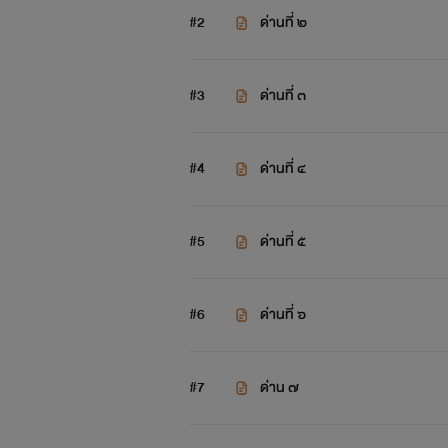
#2
ด่านที่ ๒
#3
ด่านที่ ๓
PROJECT
: ทวิกาล
#4
ด่านที่ ๔
Story
: รัตติกาลภูธาร
Invented
: แขนซ้าย
#5
ด่านที่ ๕
#6
ด่านที่ ๖
#7
ด่าน ๗