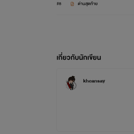
#8
ด่านสุดท้าย
เกี่ยวกับนักเขียน
kheansay
"ผมรักพี่นะฮะ พี่น่ารักที่สุดเลยฮะ
ล่าวขึ้นพลางกอดผู้ที่พาตนมาอย่างอาร