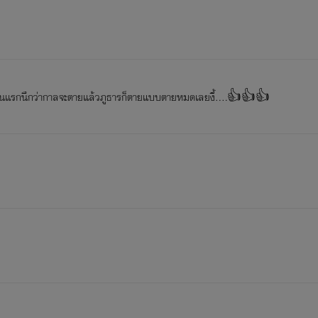
้ว" โฮมส์แซว
..ตอนเเรกนึกว่ากาลจะตายแล้วภูธารก็ตายแบบตายหมดเลยงี้....👍👍👍
ีบตอบกลับไปทันควันโดยลืมนึกถึงจิตใจอีกคนที่อยู่ข้างๆเสียสนิท ภู
ูเหมือนสิ่งที่ภูธารโอดครวญในใจจะเป็นไปอย่างที่คิด เจ้าของหน้าหล่
นี้กันจะมาทะเลาะกันทั้งๆที่มาเที่ยวเนี้ยนะ" โฮมส์เห็นท่าไม่ดีจึงทั