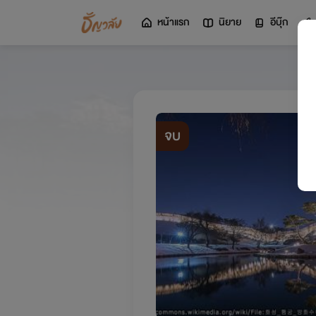
หน้าแรก
นิยาย
อีบุ๊ก
จบ