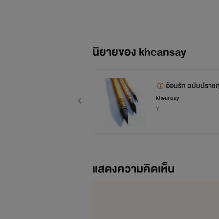
"ครับๆ พี่ก็รักตัวเล็กนะ" เจ้าของ
นิยายของ kheansay
"โอ้ยแม่งหวานกันตลอดเลยพวกมึง
อ้อนรัก ฉบับปราชญ
kheansay
Y
"มีเมียดีก็ต้องโอ๋สิวะ" โฮมส์พูดพ
"พี่บ้า" กาฟิวกล่าวด้วยท่าทีเขินอ
แสดงความคิดเห็น
"แล้วมึงจะไปยุ่งกับเขาทำไมวะ" รั