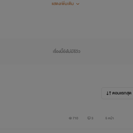
กันดีกว่าาาา
แสดงเพิ่มเติม
พบกับกาลแรก ราตรีอันน่าหลงไหลใน
"รัตติกสลภูธาร"
เรื่องนี้ยังไม่มีรีวิว
XOXO
ตอนแรกสุด
710
3
5 หน้า