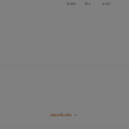
853
3
6 หน้า
ที่พาฟิวมาเที่ยวที่นี้" ท่ามกลางโดมขนาดใหญ่ที่เต็มไปด้วยผู้คนคับคั
มณ์ดีที่แฟนหนุ่มพาเขามาเที่ยว
แสดงเพิ่มเติม
สวัสดีพวกแกที่หลงเข้ามาา