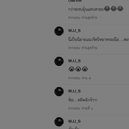
Use me
กว่าจะจบลุ้นเเทบตายย😂😂😂
จากตอน: ด่านสุดท้าย
"ไอ้ภูแอ๊บนะครับ นั้นๆ หน้าแดงแล
WJJ_S
นี่เป็นนิยายเเนวจิตวิทยาหรอเนีย..
จากตอน: ด่านสุดท้าย
"ส้นตีนละ กูไม่ได้ชอบมัน" ภูธารร
WJJ_S
😭😭😭
"ใช่ที่มันคบกับกูก็เพราะพ่อแม่" ด
จากตอน: ด่าน ๗
ยิ้มที่ฉาบไปด้วยความเศร้าหมอง
WJJ_S
ห้ะะ...คดีพลิกจ้าาา
จากตอน: ด่านที่ ๖
"เห้ยๆ อย่าเครียด ไปโว้ยออกจากที่
WJJ_S