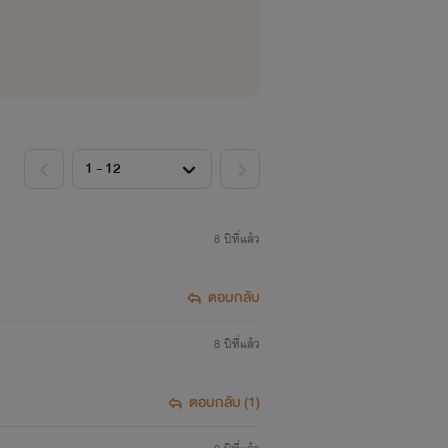
่นส่วนทางธุรกิจ สถานที่ในเมืองจำลอง
มิภาค งานถูกจัดอย่างน่าพิสมัยเต็มไป
8 ปีที่แล้ว
ตอบกลับ
8 ปีที่แล้ว
นไปต่อแถวเพื่อนตั๋วออกเนื่องจากพวกเขา
ตอบกลับ (1)