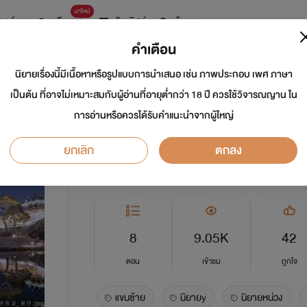
มาใหม่
การ์ตูน
ดรีมแชท
ธัญลิสต์
ค้นหา
คำเตือน
นิยายเรื่องนี้มีเนื้อหาหรือรูปแบบการนำเสนอ เช่น ภาพประกอบ เพศ ภาษา
[END] รัตติกาลภูธา
เป็นต้น ที่อาจไม่เหมาะสมกับผู้อ่านที่อายุต่ำกว่า 18 ปี ควรใช้วิจารณญาน ใน
การอ่านหรือควรได้รับคำแนะนำจากผู้ใหญ่
นักเขียน:
kheansay
ยกเลิก
ตกลง
Y
0.0
8
9.05K
42
ตอน
เข้าชม
ถูกใจ
แขนซ้าย
นิยายy
นิยายหน่วง