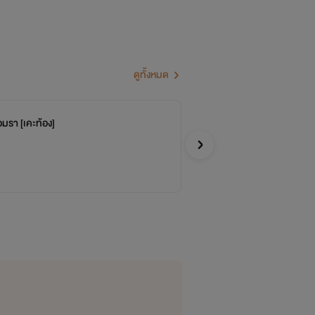
ดูทั้งหมด
มรา [เคะท้อง]
[M
kheans
Y
นโต่งๆแบบนี้กันเล่า