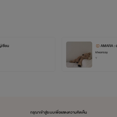
ยินดีต้อนรับสู่ดินแดนของ "แขนซ้าย"
ร่างโปร่งสูงที่ถูกสอมกอดพูดพร้อมทั้งระบายยิ้มพริมใจ
#InfinityFactAboutMe
" ร่างบางสวยอีกคนกล่าวแซวเพื่อนอย่างขำๆ
ชื่อ : อาร์ม แต่จะเรียกว่า เค ก็ได้
์เซียน
AMARA : อ
ตอนนี้กำลังย่างเข้าสู่รั่วมหาลัย
kheansay
Y
ลางหัวเราะชอบใจ
เริ่มแต่งฟิคตั้งแต่ ม.2 แต่ไม่ได้ลงจริงๆจังๆซักที
ชอบดองมาก ขี้ดองสุดๆไม่ว่าจะเรื่องอะไร
ายเพียงแค่นั้นก็ซุกหน้ากับอกแกร่ง ใครให้มาอวยเมียต่อหน้าเพื่อนๆกั
ฯลฯ
กรุณาเข้าสู่ระบบเพื่อแสดงความคิดเห็น
ตติกาลชายร่างสูงแกร่งอีกคนกล่าวทักขึ้นเพื่อผสมโรง