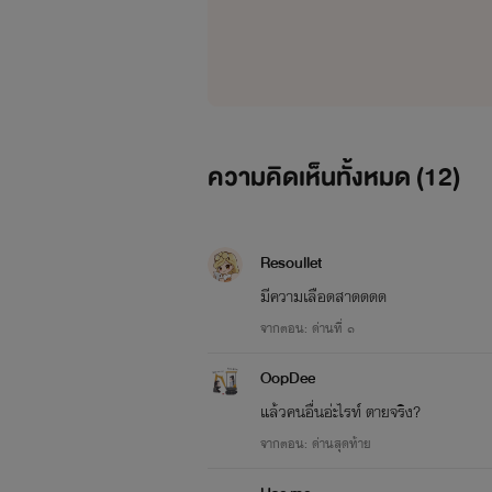
ตามทวงงานดองได้ที่
Twitter : @kheansay
พวกเขาสี่คนมางานเปิดตัวเมืองจำ
FB : คลังเก็บนิยายy By.แขนซ้าย
เป็นพื้นที่ขนาดใหญ่ล้อมด้วยโดมมีอา
ความคิดเห็นทั้งหมด (
12
)
ด้วยความหรูหราและกลิ่นไอท้องถิ่นนั้น
Resoullet
"เรื่องของกูหน่า!" ภูธารพูดขึ้นด้ว
มีความเลือดสาดดดด
จากตอน: ด่านที่ ๑
OopDee
"นี้ๆพวกพี่ภูก็หวานนี้ฮะ อ๊ะผมไป
แล้วคนอื่นอ่ะไรท์ ตายจริง?
จากตอน: ด่านสุดท้าย
เยี่ยมชมมันชนฉ่ำใจแล้ว