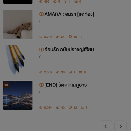
495
5
1
0
AMARA : อมรา [เคะท้อง]
Y
ตามทวงงานดองได้ที่
Twitter : @kheansay
3.76K
54
10
3
FB : คลังเก็บนิยายy By.แขนซ้าย
อ้อนรัก ฉบับปราชญ์เซียน
Y
XOXO รักคนอ่าน
2.65K
36
1
6
[END] รัตติกาลภูธาร
จบ
Y
9.05K
42
12
8