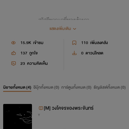
สวัสดีพวกแกที่หลงเข้ามาา
แสดงเพิ่มเติม
ยินดีต้อนรับสู่ดินแดนของ "แขนซ้าย"
15.9K
เข้าชม
110
เพิ่มลงคลัง
137
ถูกใจ
0
ดาวน์โหลด
#InfinityFactAboutMe
23
ความคิดเห็น
ชื่อ : อาร์ม แต่จะเรียกว่า เค ก็ได้
ตอนนี้กำลังย่างเข้าสู่รั่วมหาลัย
นิยายทั้งหมด (
4
)
อีบุ๊กทั้งหมด (
0
)
การ์ตูนทั้งหมด (
0
)
ธัญลิสต์ทั้งหมด (
0
)
เริ่มแต่งฟิคตั้งแต่ ม.2 แต่ไม่ได้ลงจริงๆจังๆซักที
ชอบดองมาก ขี้ดองสุดๆไม่ว่าจะเรื่องอะไร
[M] วงโคจรของพระจันทร์
Y
ฯลฯ