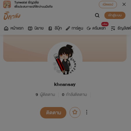
Tunwalai ธัญวลัย
เปิดแอป
เพื่อประสบการณ์ที่ดีกว่าบนมือถือ
เข้าสู่ระบบ
มาใหม่
หน้าแรก
นิยาย
อีบุ๊ก
การ์ตูน
ดรีมแชท
ธัญลิสต์
kheansay
9
ผู้ติดตาม
0
กำลังติดตาม
ติดตาม