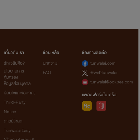
เกี่ยวกับเรา
ช่วยเหลือ
ช่องทางติดต่อ
ธัญวลัยคือ?
บทความ
tunwalai.com
นโยบายการ
FAQ
@webtunwalai
คุ้มครอง
tunwalai@ookbee.com
ข้อมูลส่วนบุคคล
เงื่อนไขและข้อตกลง
แพลตฟอร์มในเครือ
Third-Party
Notice
ดาวน์โหลด
Tunwalai Easy
(สำหรับ Android)