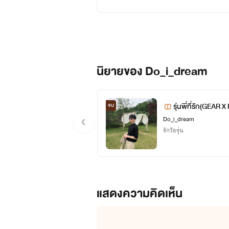
นิยายของ Do_i_dream
รุ่นพี่ที่รัก(GEAR 
จบ
Do_i_dream
รักวัยรุ่น
แสดงความคิดเห็น