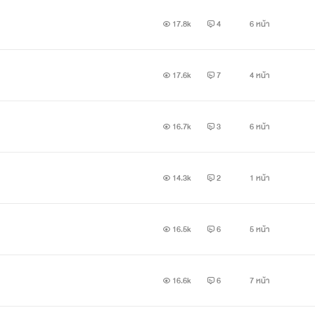
17.8k
4
6 หน้า
17.6k
7
4 หน้า
16.7k
3
6 หน้า
เตย
14.3k
2
1 หน้า
อบอ่ะคะ อยากได้ ทานประธานจะเก็บเรื่องของเราไว้คุยกันสองคนใช่ไ
16.5k
6
5 หน้า
16.6k
6
7 หน้า