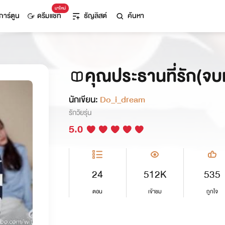
มาใหม่
การ์ตูน
ดรีมแชท
ธัญลิสต์
ค้นหา
คุณประธานที่รัก(จบ
นักเขียน:
Do_i_dream
รักวัยรุ่น
5.0
24
512K
535
ตอน
เข้าชม
ถูกใจ