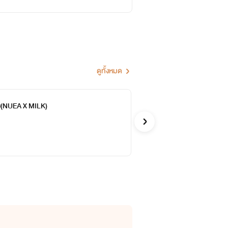
ดูทั้งหมด
ย(NUEA X MILK)
Lo
จบ
ON
Do_i_d
รักวัยรุ่