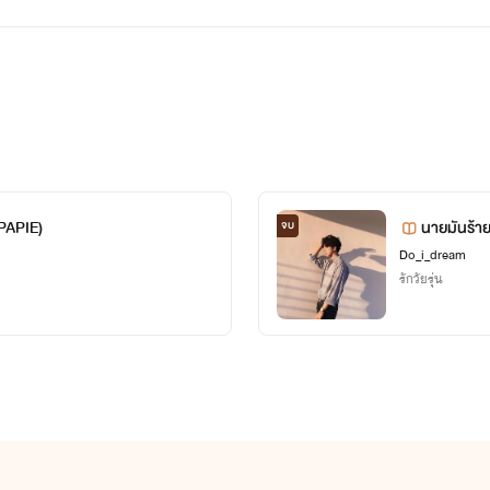
X PAPIE)
นายมันร้า
จบ
Do_i_dream
รักวัยรุ่น