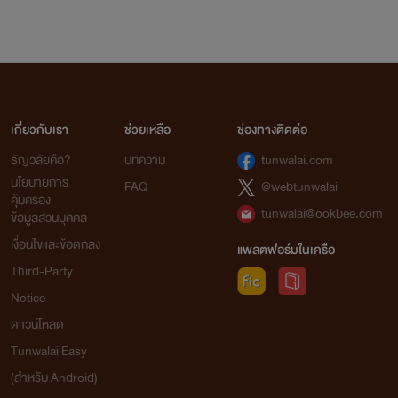
เกี่ยวกับเรา
ช่วยเหลือ
ช่องทางติดต่อ
ธัญวลัยคือ?
บทความ
tunwalai.com
นโยบายการ
FAQ
@webtunwalai
คุ้มครอง
tunwalai@ookbee.com
ข้อมูลส่วนบุคคล
เงื่อนไขและข้อตกลง
แพลตฟอร์มในเครือ
Third-Party
Notice
ดาวน์โหลด
Tunwalai Easy
(สำหรับ Android)