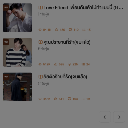
Love Friend เพื่อนกันเค้าไม่ทำแบบนี้ (GA
จบ
รักวัยรุ่น
P C TONSON)
84.1K
186
112
15
คุณประธานที่รัก(จบแล้ว)
จบ
รักวัยรุ่น
512K
535
225
24
ยัยตัวร้ายที่รัก(จบแล้ว)
จบ
รักวัยรุ่น
448K
511
103
19