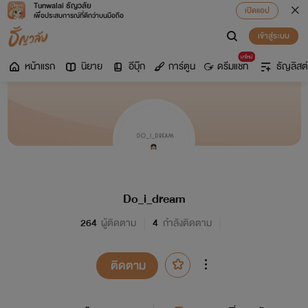
Tunwalai ธัญวลัย
เปิดแอป
เพื่อประสบการณ์ที่ดีกว่าบนมือถือ
เข้าสู่ระบบ
มาใหม่
หน้าแรก
นิยาย
อีบุ๊ก
การ์ตูน
ดรีมแชท
ธัญลิสต์
Do_i_dream
264
ผู้ติดตาม
4
กำลังติดตาม
ติดตาม