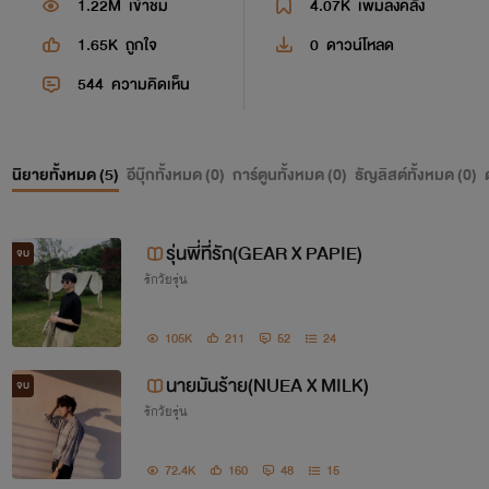
1.22M
เข้าชม
4.07K
เพิ่มลงคลัง
1.65K
ถูกใจ
0
ดาวน์โหลด
544
ความคิดเห็น
นิยายทั้งหมด (
5
)
อีบุ๊กทั้งหมด (
0
)
การ์ตูนทั้งหมด (
0
)
ธัญลิสต์ทั้งหมด (
0
)
รุ่นพี่ที่รัก(GEAR X PAPIE)
จบ
รักวัยรุ่น
105K
211
52
24
นายมันร้าย(NUEA X MILK)
จบ
รักวัยรุ่น
72.4K
160
48
15